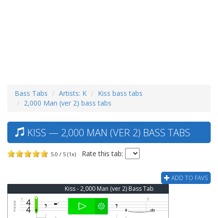
Bass Tabs
Artists: K
Kiss bass tabs
2,000 Man (ver 2) bass tabs
KISS — 2,000 MAN (VER 2) BASS TABS
Rate this tab:
5.0 / 5 (1x)
ADD TO FAVS
Kiss - 2,000 Man (ver 2) Bass Tab