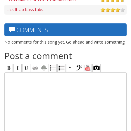
Lick It Up bass tabs
COMMENTS
No comments for this song yet. Go ahead and write something!
Post a comment