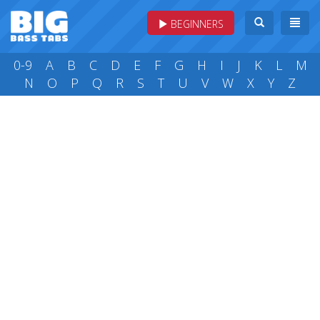
BEGINNERS
0-9
A
B
C
D
E
F
G
H
I
J
K
L
M
N
O
P
Q
R
S
T
U
V
W
X
Y
Z