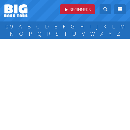
BEGINNERS
0-9
A
B
C
D
E
F
G
H
I
J
K
L
M
N
O
P
Q
R
S
T
U
V
W
X
Y
Z