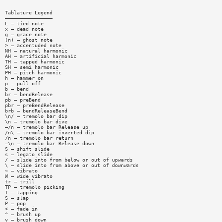
Tablature Legend
————————————————
L — tied note
x — dead note
g — grace note
(n) — ghost note
> — accentuded note
NH — natural harmonic
AH — artificial harmonic
TH — tapped harmonic
SH — semi harmonic
PH — pitch harmonic
h — hammer on
p — pull off
b — bend
br — bendRelease
pb — preBend
pbr — preBendRelease
brb — bendReleaseBend
\n/ — tremolo bar dip
\n — tremolo bar dive
—/n — tremolo bar Release up
/n\ — tremolo bar inverted dip
/n — tremolo bar return
—\n — tremolo bar Release down
S — shift slide
s — legato slide
/ — slide into from below or out of upwards
\ — slide into from above or out of downwards
~ — vibrato
W — wide vibrato
tr — trill
TP — tremolo picking
T — tapping
S — slap
P — pop
< — fade in
^ — brush up
v — brush down