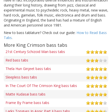
have in fact incorporated diverse influences and instrumentation
during their long history, drawing from jazz, classical and
experimental music to psychedelic rock, heavy metal, new wave,
hard rock, gamelan, folk music, electronica and drum and bass.
Originating in England, the band has had a mixture of English
and American personnel since 1981.
New to bass tablature? Check out our guide:
How to Read Bass
Tabs
.
More King Crimson bass tabs
21st Century Schizoid Man bass tabs
Red bass tabs
Thela Hun Ginjeet bass tabs
Sleepless bass tabs
In The Court Of The Crimson King bass tabs
Matte Kudasai bass tabs
Frame By Frame bass tabs
Larks Tongues In Aspic Part Ii bass tabs