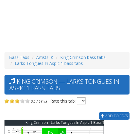
Bass Tabs
Artists: K
King Crimson bass tabs
Larks Tongues In Aspic 1 bass tabs
KING CRIMSON — LARKS TONGUES IN
ASPIC 1 BASS TABS
Rate this tab:
3.0 / 5 (1x)
ADD TO FAVS
King Crimson - Larks Tongues In Aspic 1 Bass Tab