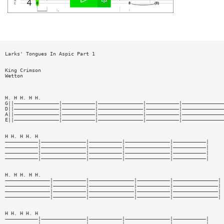
Larks' Tongues In Aspic Part 1
King Crimson
Wetton
H. H H. H H.
G||———————————————|———————————|———————————————|———————————|——————————————
D||———————————————|———————————|———————————————|———————————|——————————————
A||———————————————|———————————|———————————————|———————————|——————————————
E||———————————————|———————————|———————————————|———————————|——————————————
H H. H H. H
———————————|———————————————|———————————|———————————————|———————————|
———————————|———————————————|———————————|———————————————|———————————|
———————————|———————————————|———————————|———————————————|———————————|
———————————|———————————————|———————————|———————————————|———————————|
H. H H. H H.
———————————————|———————————|———————————————|———————————|———————————————|
———————————————|———————————|———————————————|———————————|———————————————|
———————————————|———————————|———————————————|———————————|———————————————|
———————————————|———————————|———————————————|———————————|———————————————|
H H. H H. H
———————————|———————————————|———————————|———————————————|———————————|