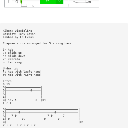
Album: Discipline
Bassist: Tony Levin
Tabbed by Ed Evans
Chapman stick arranged for 5 string bass
In tab
/: slide up
\: slide down
v: vibrato
~: let ring
Under tab
l: tap with laeft hand
r: tab with right hand
Intro
0.13
G|————————————————————|
D|——————————————6—————|
A|————————————————————|
E|————————————————————|
B|—\\\—5———————————2——|x4
l r l
G|——————————————————————————————————————————|
D|———————6————————————————————6—————————————|
A|———7—9——————————————————7—9——————7————————|
E|—9———————9\———————————9———————9———————————|
B|——————————————————————————————————————————|x4
r l r l r r l r l r l