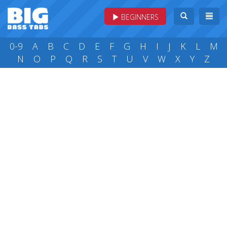
BEGINNERS
0-9
A
B
C
D
E
F
G
H
I
J
K
L
M
N
O
P
Q
R
S
T
U
V
W
X
Y
Z