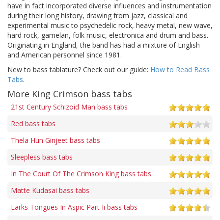
have in fact incorporated diverse influences and instrumentation
during their long history, drawing from jazz, classical and
experimental music to psychedelic rock, heavy metal, new wave,
hard rock, gamelan, folk music, electronica and drum and bass.
Originating in England, the band has had a mixture of English
and American personnel since 1981.
New to bass tablature? Check out our guide:
How to Read Bass
Tabs
.
More King Crimson bass tabs
21st Century Schizoid Man bass tabs
Red bass tabs
Thela Hun Ginjeet bass tabs
Sleepless bass tabs
In The Court Of The Crimson King bass tabs
Matte Kudasai bass tabs
Larks Tongues In Aspic Part Ii bass tabs