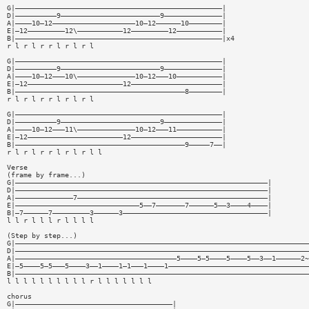
G|——————————————————————————————————————————————————|
D|——————————9————————————————————————9——————————————|
A|————10—12————————————————————10—12——————10————————|
E|—12—————————12\———————————12—————————12———————————|
B|——————————————————————————————————————————————————|x4
r l r l r r l r l r l
G|——————————————————————————————————————————————————|
D|——————————9————————————————————————9——————————————|
A|————10—12———10\——————————————10—12———10———————————|
E|—12———————————————————————12——————————————————————|
B|—————————————————————————————————————————8————————|
r l r l r r l r l r l
G|——————————————————————————————————————————————————|
D|——————————9————————————————————————9——————————————|
A|————10—12———11\——————————————10—12———11———————————|
E|—12———————————————————————12——————————————————————|
B|—————————————————————————————————————————9—————7——|
r l r l r r l r l r l l
Verse
(frame by frame...)
G|—————————————————————————————————————————————————————————————|
D|—————————————————————————————————————————————————————————————|
A|——————————————7——————————————————————————————————————————————|
E|——————————————————————————————5——7———————7——————5——3————4————|
B|—7——————7—————————3——————3———————————————————————————————————|
l l r l l l r l l l l
(Step by step...)
G|———————————————————————————————————————————————————————————————————————
D|———————————————————————————————————————————————————————————————————————
A|———————————————————————————————————————5————5—5————5————5——3——1——————2~
E|—5————5—5———5————3——1————1—1———1————1——————————————————————————————————
B|———————————————————————————————————————————————————————————————————————
l l l l l l l l l l r l l l l l l l
chorus
G|——————————————————————————————————————|