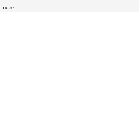
ENJOY!