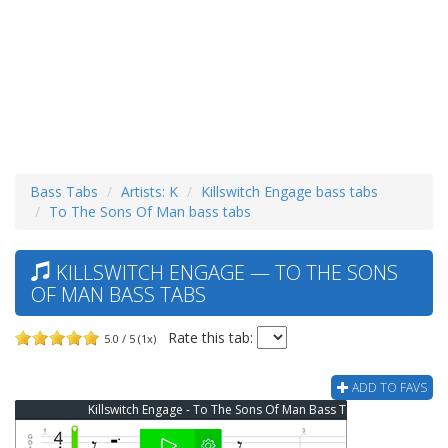
Bass Tabs
Artists: K
Killswitch Engage bass tabs
To The Sons Of Man bass tabs
KILLSWITCH ENGAGE — TO THE SONS
OF MAN BASS TABS
Rate this tab:
5.0 / 5 (1x)
ADD TO FAVS
Killswitch Engage - To The Sons Of Man Bass Tab