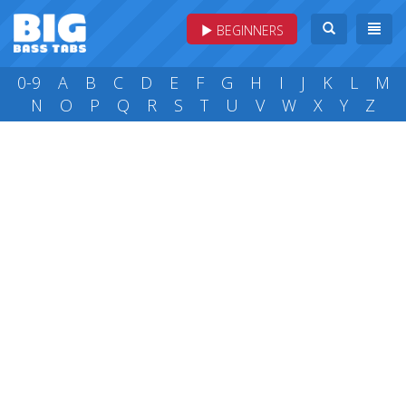
BEGINNERS
0-9
A
B
C
D
E
F
G
H
I
J
K
L
M
N
O
P
Q
R
S
T
U
V
W
X
Y
Z