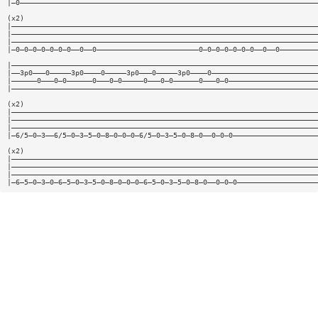
|—0——————————————————————————————————————————————————————————————————————
(x2)
|————————————————————————————————————————————————————————————————————————
|————————————————————————————————————————————————————————————————————————
|————————————————————————————————————————————————————————————————————————
|—0—0—0—0—0—0—0——0——0————————————————————————0—0—0—0—0—0—0——0——0—————————
|————————————————————————————————————————————————————————————————————————
|——3p0———0—————3p0————0—————3p0———0—————3p0————0—————————————————————————
|——————0———0—0——————0———0—0—————0———0—0——————0———0—0—————————————————————
|————————————————————————————————————————————————————————————————————————
(x2)
|————————————————————————————————————————————————————————————————————————
|————————————————————————————————————————————————————————————————————————
|————————————————————————————————————————————————————————————————————————
|—6/5—0—3——6/5—0—3—5—0—8—0—0—0—6/5—0—3—5—0—8—0——0—0—0————————————————————
(x2)
|————————————————————————————————————————————————————————————————————————
|————————————————————————————————————————————————————————————————————————
|————————————————————————————————————————————————————————————————————————
|—6—5—0—3—0—6—5—0—3—5—0—8—0—0—0—6—5—0—3—5—0—8—0——0—0—0———————————————————