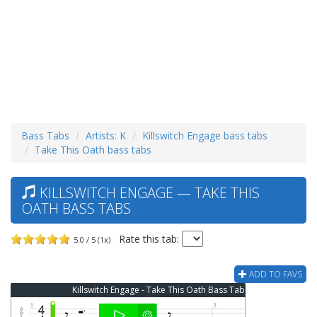
Bass Tabs
Artists: K
Killswitch Engage bass tabs
Take This Oath bass tabs
KILLSWITCH ENGAGE — TAKE THIS
OATH BASS TABS
Rate this tab:
5.0 / 5 (1x)
ADD TO FAVS
Killswitch Engage - Take This Oath Bass Tab