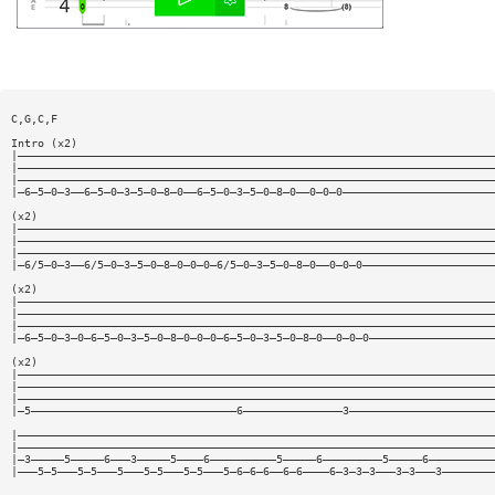
C,G,C,F
Intro (x2)
|————————————————————————————————————————————————————————————————————————
|————————————————————————————————————————————————————————————————————————
|————————————————————————————————————————————————————————————————————————
|—6—5—0—3——6—5—0—3—5—0—8—0——6—5—0—3—5—0—8—0——0—0—0———————————————————————
(x2)
|————————————————————————————————————————————————————————————————————————
|————————————————————————————————————————————————————————————————————————
|————————————————————————————————————————————————————————————————————————
|—6/5—0—3——6/5—0—3—5—0—8—0—0—0—6/5—0—3—5—0—8—0——0—0—0————————————————————
(x2)
|————————————————————————————————————————————————————————————————————————
|————————————————————————————————————————————————————————————————————————
|————————————————————————————————————————————————————————————————————————
|—6—5—0—3—0—6—5—0—3—5—0—8—0—0—0—6—5—0—3—5—0—8—0——0—0—0———————————————————
(x2)
|————————————————————————————————————————————————————————————————————————
|————————————————————————————————————————————————————————————————————————
|————————————————————————————————————————————————————————————————————————
|—5———————————————————————————————6———————————————3——————————————————————
|————————————————————————————————————————————————————————————————————————
|————————————————————————————————————————————————————————————————————————
|—3—————5—————6———3—————5————6——————————5—————6—————————5—————6——————————
|———5—5———5—5———5———5—5———5—5———5—6—6—6——6—6————6—3—3—3———3—3———3————————