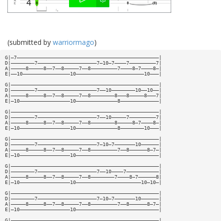
(submitted by
warriormago
)
G|—7————————————————————————————————————————————————|
D|————————7————————————————————7—10—7————7—————————7|
A|—————8—————8——7——8—————7——8—————————7————8—7————8—|
E|——10————————————————10———————————————————————10———|
G|——————————————————————————————————————————————————|
D|————————7————————————————————7——10————————10——10——|
A|—————8—————8——7——8—————7——8————————8———8—————8———7|
E|—10—————————————————10——————————————8—————————————|
G|——————————————————————————————————————————————————|
D|————————7————————————————————7——10—————7—————————7|
A|—————8—————8——7——8—————7——8————————8—————8—7————8—|
E|—10—————————————————10——————————————8————————10———|
G|——————————————————————————————————————————————————|
D|————————7————————————————————7—10—7———————10——————|
A|—————8—————8——7——8—————7——8—————————7——8——————8—7—|
E|—10—————————————————10————————————————————————————|
G|——————————————————————————————————————————————————|
D|————————7————————————————————7——10————7———————————|
A|—————8—————8——7——8—————7——8————————7————8—7——————8|
E|—10—————————————————10——————————————————————10—10—|
G|——————————————————————————————————————————————————|
D|————————7————————————————————7—10—7———————10——————|
A|—————8—————8——7——8—————7——8—————————7——8——————8—7—|
E|—10—————————————————10————————————————————————————|
G|——————————————————————————————————————————————————|