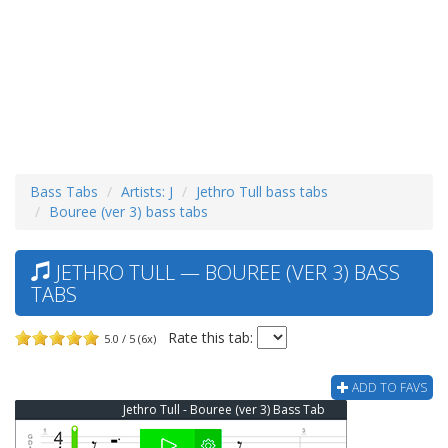
Bass Tabs
Artists: J
Jethro Tull bass tabs
Bouree (ver 3) bass tabs
JETHRO TULL — BOUREE (VER 3) BASS
TABS
Rate this tab:
5.0 / 5 (6x)
ADD TO FAVS
Jethro Tull - Bouree (ver 3) Bass Tab