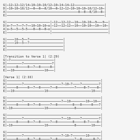
G|—12—12—12/14—10—10—10/12—10—14—14—12————————————————|
D|—10—10—10/12——8——8——8/10——8—12—12—10—10—10—10/12—10—|
A|——————————————————————————————————————8——8——8/10——8—|
E|————————————————————————————————————————————————————|
G|———————————————————————|—12——12—12——10——10—10——9———9——|
D|o—7——7——7—7——10—10—10—o|—12——12—12——10——10—10——10——10—|
A|o—5——5——5—5———8——8——8—o|——————————————————————————————|
E|———————————————————————|——————————————————————————————|
G|————10——5——7——————————————————|
D|————10——5——7——————————————————|
A|——————————————————————————————|
E|——————————————————————————————|
[Transition to Verse 1| (2:29)
G|—7———————————————————————|
D|————————7———————————————7|
A|—————8—————8——7——8—————8—|
E|——10————————————————10———|
[Verse 1| (2:33)
G|——————————————————————————————————————————————————|
D|————————7————————————————————7—10—7————7—————————7|
A|—————8—————8——7——8—————7——8—————————7————8—7————8—|
E|——10————————————————10———————————————————————10———|
G|——————————————————————————————————————————————————|
D|————————7————————————————————7——10————————10——10——|
A|—————8—————8——7——8—————7——8————————8———8—————8———7|
E|—10—————————————————10——————————————8—————————————|
G|——————————————————————————————————————————————————|
D|————————7————————————————————7——10—————7—————————7|
A|—————8—————8——7——8—————7——8————————8—————8—7————8—|
E|—10—————————————————10——————————————8————————10———|
G|——————————————————————————————————————————————————|
D|————————7————————————————————7—10—7———————10——————|
A|—————8—————8——7——8—————7——8—————————7——8——————8—7—|