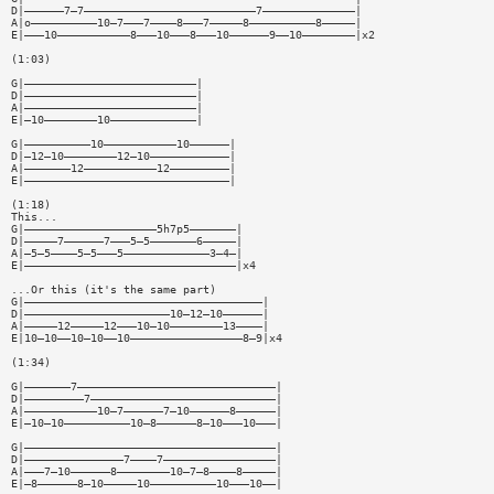
D|——————7—7——————————————————————————7——————————————|
A|o——————————10—7———7————8———7—————8——————————8—————|
E|———10———————————8———10———8———10——————9——10————————|x2
(1:03)
G|——————————————————————————|
D|——————————————————————————|
A|——————————————————————————|
E|—10————————10—————————————|
G|——————————10———————————10——————|
D|—12—10————————12—10————————————|
A|———————12———————————12—————————|
E|———————————————————————————————|
(1:18)
This...
G|————————————————————5h7p5———————|
D|—————7——————7———5—5———————6—————|
A|—5—5————5—5———5—————————————3—4—|
E|————————————————————————————————|x4
...Or this (it's the same part)
G|————————————————————————————————————|
D|——————————————————————10—12—10——————|
A|—————12—————12———10—10————————13————|
E|10—10——10—10——10—————————————————8—9|x4
(1:34)
G|———————7——————————————————————————————|
D|—————————7————————————————————————————|
A|———————————10—7——————7—10——————8——————|
E|—10—10——————————10—8——————8—10———10———|
G|——————————————————————————————————————|
D|———————————————7————7—————————————————|
A|———7—10——————8————————10—7—8————8—————|
E|—8——————8—10—————10——————————10———10——|