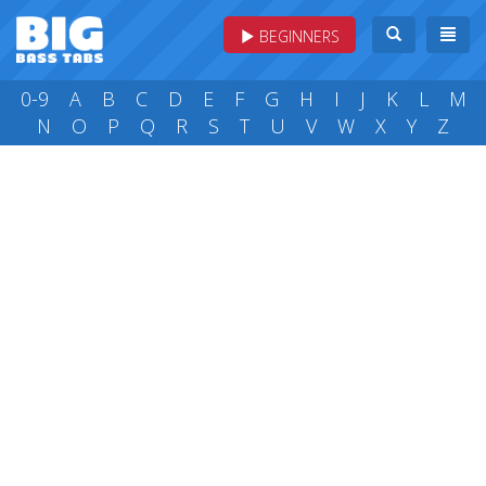
BEGINNERS
0-9
A
B
C
D
E
F
G
H
I
J
K
L
M
N
O
P
Q
R
S
T
U
V
W
X
Y
Z