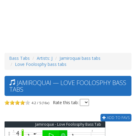
Bass Tabs
Artists: J
Jamiroquai bass tabs
Love Foolosphy bass tabs
JAMIROQUAI — LOVE FOOLOSPHY BASS
TABS
Rate this tab:
4.2 / 5 (16x)
ADD TO FAVS
Jamiroquai - Love Foolosphy Bass Tab