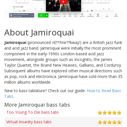
About Jamiroquai
Jamiroquai
(pronounced /d???mir??kwaj/) are a British jazz funk
and acid jazz band. Jamiroquai were initially the most prominent
component in the early-1990s London-based acid jazz
movement, alongside groups such as Incognito, the James
Taylor Quartet, the Brand New Heavies, Galliano, and Corduroy.
Subsequent albums have explored other musical directions such
as pop, rock and electronica. Jamiroquai have sold more than 35
million albums worldwide.
New to bass tablature? Check out our guide:
How to Read Bass
Tabs
.
More Jamiroquai bass tabs
Too Young To Die bass tabs
Virtual Insanity bass tabs