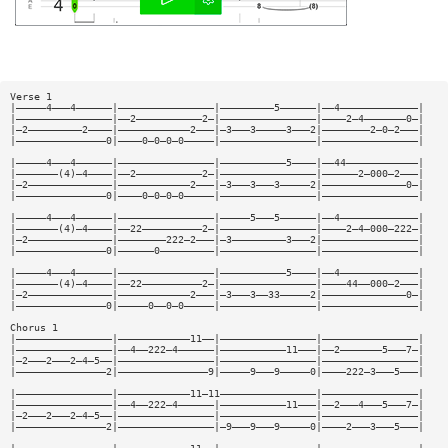
Verse 1
|—————4———4——————|————————————————|—————————5——————|——4—————————————|
|————————————————|——2———————————2—|————————————————|————2—4———————0—|
|—2—————————2————|————————————2———|—3———3—————3———2|————————2—0—2———|
|———————————————0|————0—0—0—0—————|————————————————|————————————————|
|—————4———4——————|————————————————|———————————5————|——44————————————|
|———————(4)—4————|——2———————————2—|————————————————|——————2—000—2———|
|—2——————————————|————————————2———|—3———3———3—————2|——————————————0—|
|———————————————0|————0—0—0—0—————|————————————————|————————————————|
|—————4———4——————|————————————————|—————5———5——————|——4—————————————|
|———————(4)—4————|——22——————————2—|————————————————|————2—4—000—222—|
|—2——————————————|————————222—2———|—3—————————3———2|————————————————|
|———————————————0|——————0—————————|————————————————|————————————————|
|—————4———4——————|————————————————|———————————5————|——4—————————————|
|———————(4)—4————|——22——————————2—|————————————————|————44——000—2———|
|—2——————————————|————————————2———|—3———3——33—————2|——————————————0—|
|———————————————0|—————0——0—0—————|————————————————|————————————————|
Chorus 1
|————————————————|————————————11——|————————————————|————————————————|
|————————————————|——4——222—4——————|———————————11———|——2———————5———7—|
|—2———2———2—4—5——|————————————————|————————————————|————————————————|
|———————————————2|———————————————9|—————9———9—————0|————222—3———5———|
|————————————————|————————————11—11————————————————|————————————————|
|————————————————|——4——222—4——————|———————————11———|——2———4———5———7—|
|—2———2———2—4—5——|————————————————|————————————————|————————————————|
|———————————————2|————————————————|—9———9———9—————0|————2———3———5———|