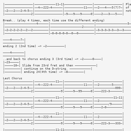
|————————————————|————————————11—11————————————————|————————————————| Pla
|————————————————|——4——222—4——————|———————————11———|——2———4———5(7)7—| of 
|—2———2———2—4—5——|————————————————|————————————————|————————————————| not
|———————————————2|————————————————|—9———9———9—————0|————2———3———5———|
Break.. (play 4 times, each time use the different ending)
|——————————————————4——————|—————————————————————————|——————————————————5—
|—————————————————————————|——————————————————2——————|————————————————————
|—2—2—2—2—2——2——2—————————|—————————————————————————|—3—3—3—3—3——3——3————
|—————————————————————————|—0—0—0—0—0——0——0—————————|————————————————————
————4—————7—|
————————————|
ending 2 (2nd time) —> —2——————————|
————4———————|
————————————|
..and back to chorus ending 3 (3rd time) —> —2—————0————|
|—23—————|
|—————10—| Slide from 23rd fret and then ————————————|
|—————————| continue on the D—string. ————————————|
|—————————| ending 24(4th time) —> —8—————————|
Last Chorus
|————————————————|————————————11——|————————————————|————————————————|
|————————————————|——4——222—4——————|———————————11———|——2———————5—————|
|—2———2———2—4—5——|————————————————|————————————————|————————————000—|
|———————————————2|———————————————9|—————9——99—————0|————222—3———————|
|————————————————|————————————11——|————————————————|———————————11—11|
|————————————————|——4——222—4——————|———————————11———|——2—————————————|
|—2———2———2—4—5——|————————————————|————————————————|————————/9——————|
|———————————————2|———————————————9|—————9———9—————0|————2—0—————————|
|————————————————|————————————11——|————————————————|————————————————|
|————————————————|——4——222—4——————|———————————11———|——2—————————————|
|—2———2———2—4—5——|————————————————|————————————————|————————————————|
|———————————————2|———————————————9|—————9———9—————0|————222—3———333—|
|————————————————|————————————11—11————————————————|————————————————|