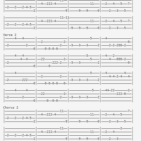
|————————————————|————————————11——|————————————————|————————————————|
|————————————————|——4——222—4——————|———————————11———|——2———4———5———7—|
|—2———2———2—4—5——|————————————————|————————————————|————————————————|
|———————————————2|———————————————9|—————9———9—————0|————2———3———5———|
|————————————————|————————————11—11————————————————|————————————————|
|————————————————|——4——222—4——————|———————————11———|——2———4———5———7—|
|—2———2———2—4—5——|————————————————|————————————————|————————————————|
|———————————————2|————————————————|—9———9———9—————0|————2———3———5———|
Verse 2
|—————4———4——————|————————————————|———————————5————|——4—————————————|
|————————————————|——2———————————2—|————————————————|——————————————0—|
|—2—————————2————|————————————2———|—3———3———3—————2|————2—2—200—2———|
|———————————————0|————0—0—0—0—————|————————————————|————————————————|
|—————4———4——————|————————————————|—————————5——————|——4———2—————————|
|————————4——4————|——22——————————2—|———————————5————|————4———000—2———|
|—2——————————————|————————222—2———|—3———3—————————2|——————————————0—|
|———————————————0|——————0—————————|————————————————|————————————————|
|—————4——————————|————————————————|———————————5————|——4—————————4———|
|————————————————|——2—————————2———|————————————————|————4—4—2—4———4—|
|—2———————222————|————————————————|—3———3———3—————2|————————————————|
|———————————————0|————0—0—0—0———0—|————————————————|————————————————|
|—————4—————4————|————————————————|————————————5———|——44—22———————2—|
|————————————————|——22——————————2—|————————————————|————————222—0———|
|—2———————2——————|————————————2———|—3———3———3—————2|————————————————|
|———————————————0|—————0——0—0—————|————————————————|————————————————|
Chorus 2
|————————————————|————————————11——|————————————————|——————————————7—|
|————————————————|——4——222—4——————|———————————11———|——2———4———5—————|
|—2———2———2—4—5——|————————————————|————————————————|————————————————|
|———————————————2|———————————————9|—————9———9—————0|————2———3———5———|
|————————————————|————————————11——|————————————————|——————————2—————|
|————————————————|——4——222—4——————|———————————11———|——2———4—————————|
|—2———2———2—4—5——|————————————————|————————————————|————————————————|
|———————————————2|———————————————9|—————9———9—————0|————2———3———————|