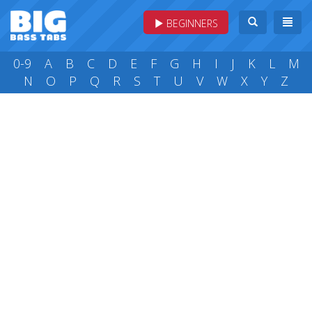
BEGINNERS
0-9
A
B
C
D
E
F
G
H
I
J
K
L
M
N
O
P
Q
R
S
T
U
V
W
X
Y
Z