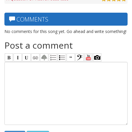
COMMENTS
No comments for this song yet. Go ahead and write something!
Post a comment