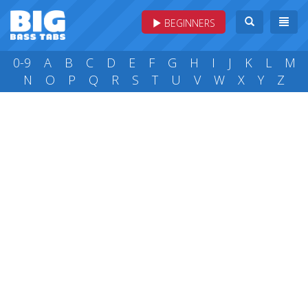
BEGINNERS
0-9
A
B
C
D
E
F
G
H
I
J
K
L
M
N
O
P
Q
R
S
T
U
V
W
X
Y
Z