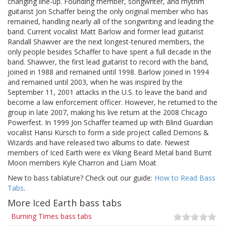
changing line-up. Founding member, songwriter, and rhythm
guitarist Jon Schaffer being the only original member who has
remained, handling nearly all of the songwriting and leading the
band. Current vocalist Matt Barlow and former lead guitarist
Randall Shawver are the next longest-tenured members, the
only people besides Schaffer to have spent a full decade in the
band. Shawver, the first lead guitarist to record with the band,
joined in 1988 and remained until 1998. Barlow joined in 1994
and remained until 2003, when he was inspired by the
September 11, 2001 attacks in the U.S. to leave the band and
become a law enforcement officer. However, he returned to the
group in late 2007, making his live return at the 2008 Chicago
Powerfest. In 1999 Jon Schaffer teamed up with Blind Guardian
vocalist Hansi Kürsch to form a side project called Demons &
Wizards and have released two albums to date. Newest
members of Iced Earth were ex Viking Beard Metal band Burnt
Moon members Kyle Charron and Liam Moat
New to bass tablature? Check out our guide:
How to Read Bass
Tabs
.
More Iced Earth bass tabs
Burning Times bass tabs