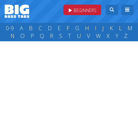
BEGINNERS
0-9
A
B
C
D
E
F
G
H
I
J
K
L
M
N
O
P
Q
R
S
T
U
V
W
X
Y
Z