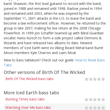
band. Shawver, the first lead guitarist to record with the band,
joined in 1988 and remained until 1998. Barlow joined in 1994
and remained until 2003, when he was inspired by the
September 11, 2001 attacks in the U.S. to leave the band and
become a law enforcement officer. However, he returned to the
group in late 2007, making his live return at the 2008 Chicago
Powerfest. In 1999 Jon Schaffer teamed up with Blind Guardian
vocalist Hansi Kürsch to form a side project called Demons &
Wizards and have released two albums to date. Newest
members of Iced Earth were ex Viking Beard Metal band Burnt
Moon members Kyle Charron and Liam Moat
New to bass tablature? Check out our guide:
How to Read Bass
Tabs
.
Other versions of Birth Of The Wicked
Birth Of The Wicked bass tabs
More Iced Earth bass tabs
Burning Times bass tabs
Watching Over Me bass tabs