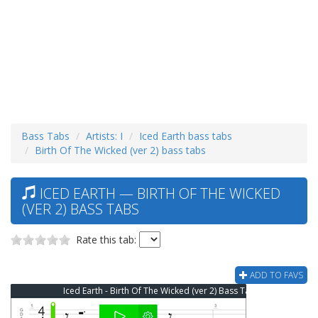
Bass Tabs
Artists: I
Iced Earth bass tabs
Birth Of The Wicked (ver 2) bass tabs
ICED EARTH — BIRTH OF THE WICKED
(VER 2) BASS TABS
Rate this tab:
ADD TO FAVS
Iced Earth - Birth Of The Wicked (ver 2) Bass Tab