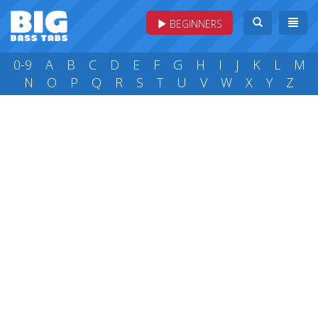
BEGINNERS
0-9
A
B
C
D
E
F
G
H
I
J
K
L
M
N
O
P
Q
R
S
T
U
V
W
X
Y
Z