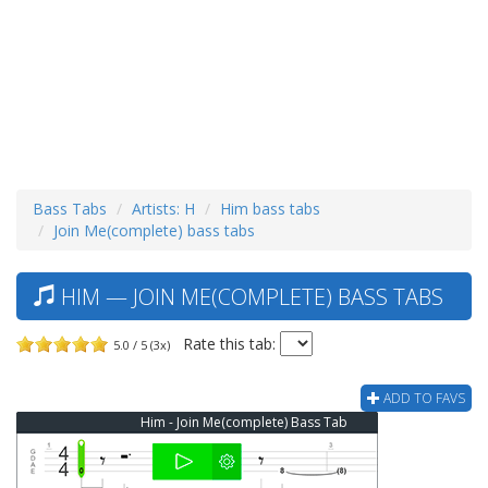
Bass Tabs
Artists: H
Him bass tabs
Join Me(complete) bass tabs
HIM — JOIN ME(COMPLETE) BASS TABS
Rate this tab:
5.0 / 5 (3x)
ADD TO FAVS
Him - Join Me(complete) Bass Tab