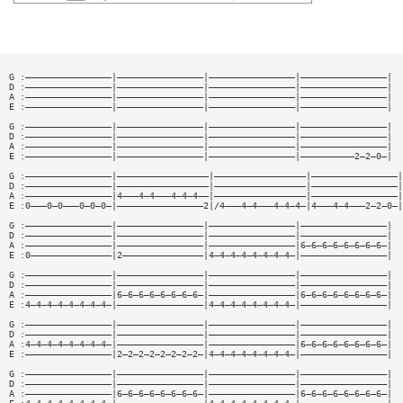
G :————————————————|————————————————|————————————————|————————————————|
D :————————————————|————————————————|————————————————|————————————————|
A :————————————————|————————————————|————————————————|————————————————|
E :————————————————|————————————————|————————————————|————————————————|
G :————————————————|————————————————|————————————————|————————————————|
D :————————————————|————————————————|————————————————|————————————————|
A :————————————————|————————————————|————————————————|————————————————|
E :————————————————|————————————————|————————————————|——————————2—2—0—|
G :————————————————|—————————————————|—————————————————|————————————————|
D :————————————————|—————————————————|—————————————————|————————————————|
A :————————————————|4———4—4———4—4—4——|—————————————————|————————————————|
E :0———0—0———0—0—0—|————————————————2|/4———4—4———4—4—4—|4———4—4———2—2—0—|
G :————————————————|————————————————|————————————————|————————————————|
D :————————————————|————————————————|————————————————|————————————————|
A :————————————————|————————————————|————————————————|6—6—6—6—6—6—6—6—|
E :0———————————————|2———————————————|4—4—4—4—4—4—4—4—|————————————————|
G :————————————————|————————————————|————————————————|————————————————|
D :————————————————|————————————————|————————————————|————————————————|
A :————————————————|6—6—6—6—6—6—6—6—|————————————————|6—6—6—6—6—6—6—6—|
E :4—4—4—4—4—4—4—4—|————————————————|4—4—4—4—4—4—4—4—|————————————————|
G :————————————————|————————————————|————————————————|————————————————|
D :————————————————|————————————————|————————————————|————————————————|
A :4—4—4—4—4—4—4—4—|————————————————|————————————————|6—6—6—6—6—6—6—6—|
E :————————————————|2—2—2—2—2—2—2—2—|4—4—4—4—4—4—4—4—|————————————————|
G :————————————————|————————————————|————————————————|————————————————|
D :————————————————|————————————————|————————————————|————————————————|
A :————————————————|6—6—6—6—6—6—6—6—|————————————————|6—6—6—6—6—6—6—6—|