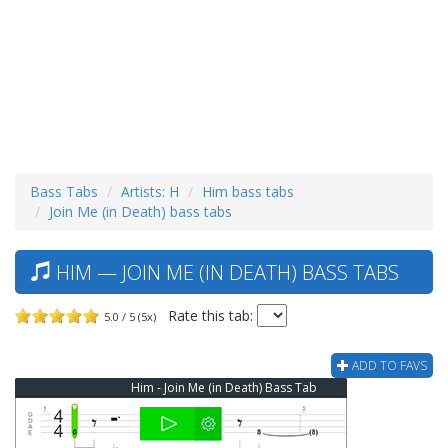
Bass Tabs
Artists: H
Him bass tabs
Join Me (in Death) bass tabs
HIM — JOIN ME (IN DEATH) BASS TABS
Rate this tab:
5.0 / 5 (5x)
ADD TO FAVS
Him - Join Me (in Death) Bass Tab