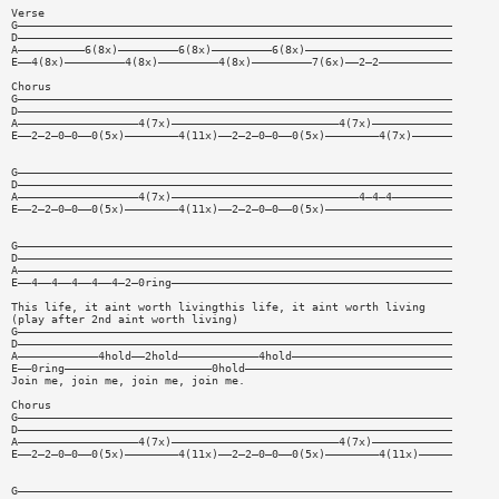
Verse
G—————————————————————————————————————————————————————————————————
D—————————————————————————————————————————————————————————————————
A——————————6(8x)—————————6(8x)—————————6(8x)——————————————————————
E——4(8x)—————————4(8x)—————————4(8x)—————————7(6x)——2—2———————————
Chorus
G—————————————————————————————————————————————————————————————————
D—————————————————————————————————————————————————————————————————
A——————————————————4(7x)—————————————————————————4(7x)————————————
E——2—2—0—0——0(5x)————————4(11x)——2—2—0—0——0(5x)————————4(7x)——————
G—————————————————————————————————————————————————————————————————
D—————————————————————————————————————————————————————————————————
A——————————————————4(7x)————————————————————————————4—4—4—————————
E——2—2—0—0——0(5x)————————4(11x)——2—2—0—0——0(5x)———————————————————
G—————————————————————————————————————————————————————————————————
D—————————————————————————————————————————————————————————————————
A—————————————————————————————————————————————————————————————————
E——4——4——4——4——4—2—0ring——————————————————————————————————————————
This life, it aint worth livingthis life, it aint worth living
(play after 2nd aint worth living)
G—————————————————————————————————————————————————————————————————
D—————————————————————————————————————————————————————————————————
A————————————4hold——2hold————————————4hold————————————————————————
E——0ring——————————————————————0hold———————————————————————————————
Join me, join me, join me, join me.
Chorus
G—————————————————————————————————————————————————————————————————
D—————————————————————————————————————————————————————————————————
A——————————————————4(7x)—————————————————————————4(7x)————————————
E——2—2—0—0——0(5x)————————4(11x)——2—2—0—0——0(5x)————————4(11x)—————
G—————————————————————————————————————————————————————————————————