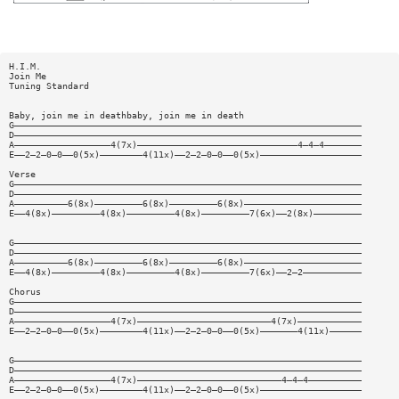
H.I.M.
Join Me
Tuning Standard
Baby, join me in deathbaby, join me in death
G—————————————————————————————————————————————————————————————————
D—————————————————————————————————————————————————————————————————
A——————————————————4(7x)——————————————————————————————4—4—4———————
E——2—2—0—0——0(5x)————————4(11x)——2—2—0—0——0(5x)———————————————————
Verse
G—————————————————————————————————————————————————————————————————
D—————————————————————————————————————————————————————————————————
A——————————6(8x)—————————6(8x)—————————6(8x)——————————————————————
E——4(8x)—————————4(8x)—————————4(8x)—————————7(6x)——2(8x)—————————
G—————————————————————————————————————————————————————————————————
D—————————————————————————————————————————————————————————————————
A——————————6(8x)—————————6(8x)—————————6(8x)——————————————————————
E——4(8x)—————————4(8x)—————————4(8x)—————————7(6x)——2—2———————————
Chorus
G—————————————————————————————————————————————————————————————————
D—————————————————————————————————————————————————————————————————
A——————————————————4(7x)—————————————————————————4(7x)————————————
E——2—2—0—0——0(5x)————————4(11x)——2—2—0—0——0(5x)———————4(11x)——————
G—————————————————————————————————————————————————————————————————
D—————————————————————————————————————————————————————————————————
A——————————————————4(7x)———————————————————————————4—4—4——————————
E——2—2—0—0——0(5x)————————4(11x)——2—2—0—0——0(5x)———————————————————