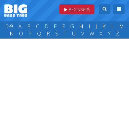
BEGINNERS
0-9
A
B
C
D
E
F
G
H
I
J
K
L
M
N
O
P
Q
R
S
T
U
V
W
X
Y
Z