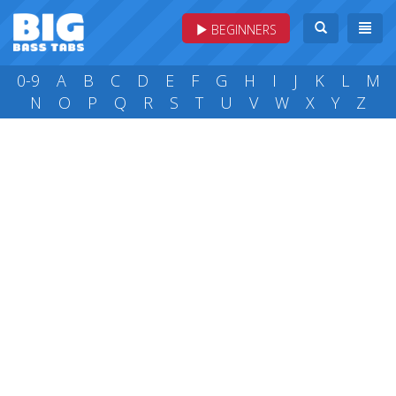
BEGINNERS
0-9
A
B
C
D
E
F
G
H
I
J
K
L
M
N
O
P
Q
R
S
T
U
V
W
X
Y
Z