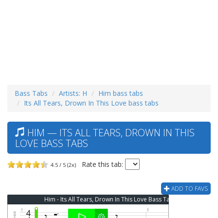
Bass Tabs
Artists: H
Him bass tabs
Its All Tears, Drown In This Love bass tabs
HIM — ITS ALL TEARS, DROWN IN THIS
LOVE BASS TABS
Rate this tab:
4.5 / 5 (2x)
ADD TO FAVS
Him - Its All Tears, Drown In This Love Bass Tab