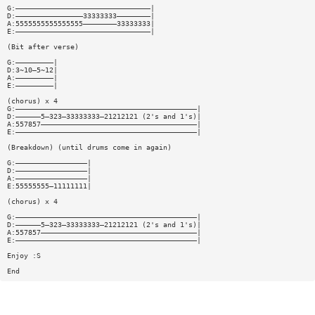
G:————————————————————————————————|
D:————————————————33333333————————|
A:5555555555555555————————33333333|
E:————————————————————————————————|
(Bit after verse)
G:—————————|
D:3~10—5~12|
A:—————————|
E:—————————|
(chorus) x 4
G:———————————————————————————————————————————|
D:——————5—323—33333333—21212121 (2's and 1's)|
A:557857—————————————————————————————————————|
E:———————————————————————————————————————————|
(Breakdown) (until drums come in again)
G:—————————————————|
D:—————————————————|
A:—————————————————|
E:55555555—11111111|
(chorus) x 4
G:———————————————————————————————————————————|
D:——————5—323—33333333—21212121 (2's and 1's)|
A:557857—————————————————————————————————————|
E:———————————————————————————————————————————|
Enjoy :S
End