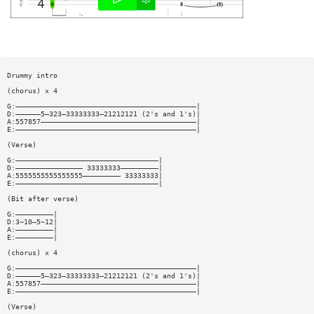
Drummy intro
(chorus) x 4
G:———————————————————————————————————————————|
D:——————5—323—33333333—21212121 (2's and 1's)|
A:557857—————————————————————————————————————|
E:———————————————————————————————————————————|
(Verse)
G:——————————————————————————————————|
D:———————————————— 33333333—————————|
A:5555555555555555————————— 33333333|
E:——————————————————————————————————|
(Bit after verse)
G:—————————|
D:3~10—5~12|
A:—————————|
E:—————————|
(chorus) x 4
G:———————————————————————————————————————————|
D:——————5—323—33333333—21212121 (2's and 1's)|
A:557857—————————————————————————————————————|
E:———————————————————————————————————————————|
(Verse)