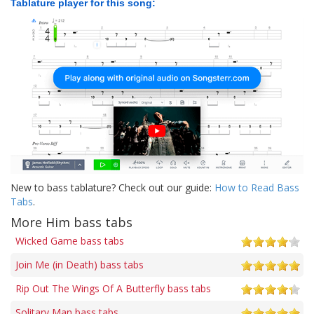
Tablature player for this song:
New to bass tablature? Check out our guide:
How to Read Bass
Tabs
.
More Him bass tabs
Wicked Game bass tabs
Join Me (in Death) bass tabs
Rip Out The Wings Of A Butterfly bass tabs
Solitary Man bass tabs