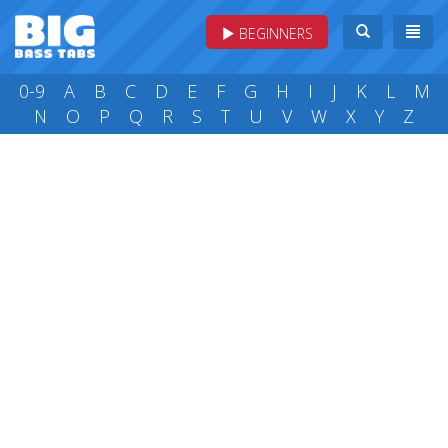
BEGINNERS
0-9
A
B
C
D
E
F
G
H
I
J
K
L
M
N
O
P
Q
R
S
T
U
V
W
X
Y
Z