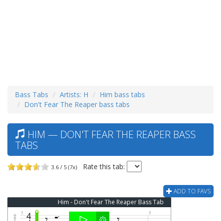
Bass Tabs
Artists: H
Him bass tabs
Don't Fear The Reaper bass tabs
HIM — DON'T FEAR THE REAPER BASS
TABS
Rate this tab:
3.6 / 5 (7x)
ADD TO FAVS
Him - Don't Fear The Reaper Bass Tab