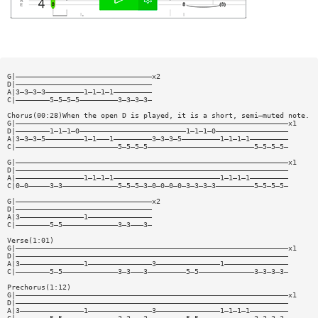
G|————————————————————————————————x2
D|————————————————————————————————
A|3—3—3—3—————————1—1—1—1—————————
C|————————5—5—5—5—————————3—3—3—3—
Chorus(00:28)When the open D is played, it is a short, semi—muted note.
G|————————————————————————————————————————————————————————————————x1
D|————————1—1—1—0—————————————————————————1—1—1—0—————————————————
A|3—3—3—5—————————1—1———1—————————3—3—3—5—————————1—1—1—1—————————
C|————————————————————————5—5—5—5—————————————————————————5—5—5—5—
G|————————————————————————————————————————————————————————————————x1
D|————————————————————————————————————————————————————————————————
A|————————————————1—1—1—1—————————————————————————1—1—1—1—————————
C|0—0—————3—3—————————————5—5—5—3—0—0—0—0—3—3—3—3—————————5—5—5—5—
G|————————————————————————————————x2
D|————————————————————————————————
A|3———————————————1———————————————
C|————————5—5—————————————3—3———3—
Verse(1:01)
G|————————————————————————————————————————————————————————————————x1
D|————————————————————————————————————————————————————————————————
A|3———————————————1———————————————3———————————————1———————————————
C|————————5—5—————————————3—3———3—————————5—5—————————————3—3—3—3—
Prechorus(1:12)
G|————————————————————————————————————————————————————————————————x1
D|————————————————————————————————————————————————————————————————
A|3———————————————1———————————————3———————————————1—1—1—1—————————