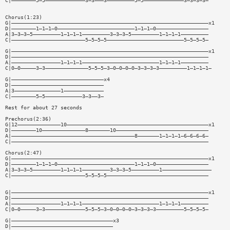
C|————————5—5—————————————3—3———3—————————5—5—————————————3—3—3—3—
Chorus(1:23)
G|————————————————————————————————————————————————————————————————x1
D|————————1—1—1—0—————————————————————————1—1—1—0—————————————————
A|3—3—3—5—————————1—1—1—1—————————3—3—3—5—————————1—1—1—1—————————
C|————————————————————————5—5—5—5—————————————————————————5—5—5—5—
G|————————————————————————————————————————————————————————————————x1
D|————————————————————————————————————————————————————————————————
A|————————————————1—1—1—1—————————————————————————1—1—1—1—————————
C|0—0—————3—3——————————————5—5—5—3—0—0—0—0—3—3—3—3—————————1—1—1—1—
G|——————————————————————————————x4
D|——————————————————————————————
A|3———————————————1—————————————
C|————————5—5————————————3—3——3—
Rest for about 27 seconds
Prechorus(2:36)
G|12——————————————10——————————————————————————————————————————————x1
D|————————10——————————————8———————10——————————————————————————————
A|————————————————————————————————————————8———————1—1—1—1—6—6—6—6—
C|————————————————————————————————————————————————————————————————
Chorus(2:47)
G|————————————————————————————————————————————————————————————————x1
D|————————1—1—1—0—————————————————————————1—1—1—0—————————————————
A|3—3—3—5—————————1—1—1—1—————————3—3—3—5—————————1————————————————
C|————————————————————————5—5—5—5—————————————————————————————————
G|————————————————————————————————————————————————————————————————x1
D|————————————————————————————————————————————————————————————————
A|————————————————1—1—1—1—————————————————————————1—1—1—1—————————
C|0—0—————3—3—————————————5—5—5—3—0—0—0—0—3—3—3—3—————————5—5—5—5—
G|—————————————————————————————————x3
D|—————————————————————————————————