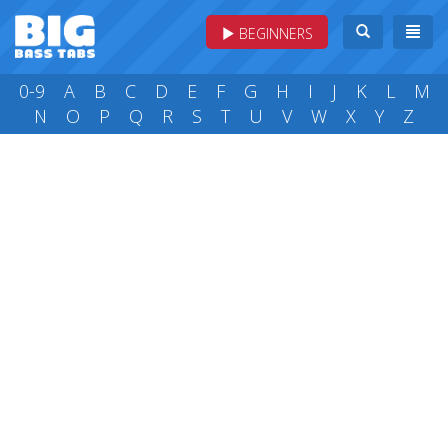
BEGINNERS
0-9
A
B
C
D
E
F
G
H
I
J
K
L
M
N
O
P
Q
R
S
T
U
V
W
X
Y
Z