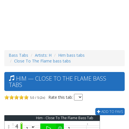
Bass Tabs
Artists: H
Him bass tabs
Close To The Flame bass tabs
HIM — CLOSE TO THE FLAME BASS
TABS
Rate this tab:
5.0 / 5 (2x)
ADD TO FAVS
Him - Close To The Flame Bass Tab