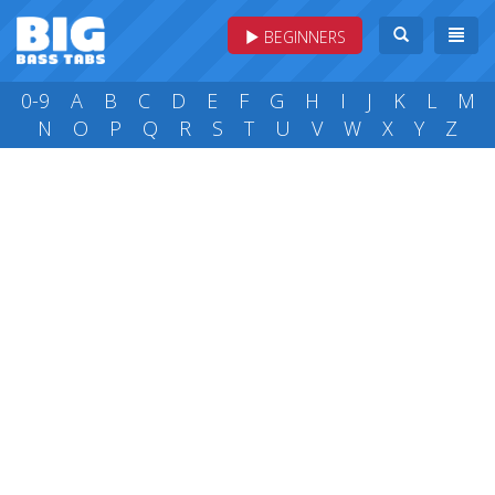
BEGINNERS
0-9
A
B
C
D
E
F
G
H
I
J
K
L
M
N
O
P
Q
R
S
T
U
V
W
X
Y
Z