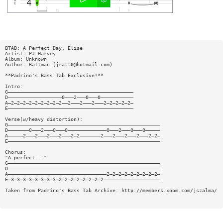
BTAB: A Perfect Day, Elise
Artist: PJ Harvey
Album: Unknown
Author: Rattman (
jratt0@hotmail.com
)
**Padrino's Bass Tab Exclusive!**
Intro:
G——————————————————————————————————————————
D——————————————————0———2———0———0———————————
A—2—2—2—2—2—2—2—2—2——2———2———2———2—2—2—2—2—
E——————————————————————————————————————————
Verse(w/heavy distortion):
G———————————————————————————————————————————————————
D———————0———2———0———0—————————————0———2———0———0—————
A—————2———2———2———2———2—2———————2———2———2———2———2—2—
E———————————————————————————————————————————————————
Chorus:
"A perfect..."
G———————————————————————————————————————————————————
D———————————————————————————————————————————————————
A—————————————————————————————————2—2—2—2—2—2—2—2—2—
E—3—3—3—3—3—3—3—3—2—2—2—2—2—2—2—2———————————————————
Taken from Padrino's Bass Tab Archive: http://members.xoom.com/jszalma/