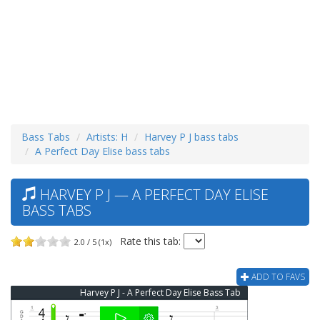
Bass Tabs
Artists: H
Harvey P J bass tabs
A Perfect Day Elise bass tabs
HARVEY P J — A PERFECT DAY ELISE
BASS TABS
Rate this tab:
2.0 / 5 (1x)
ADD TO FAVS
Harvey P J - A Perfect Day Elise Bass Tab