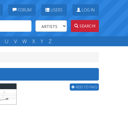
FORUM
USERS
LOG IN
SEARCH!
U
V
W
X
Y
Z
ADD TO FAVS