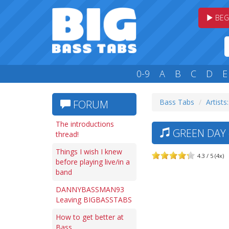
BEG
0-9
A
B
C
D
E
Bass Tabs
Artists
FORUM
The introductions
GREEN DAY 
thread!
Things I wish I knew
4.3 / 5 (4x)
before playing live/in a
band
DANNYBASSMAN93
Leaving BIGBASSTABS
How to get better at
Bass