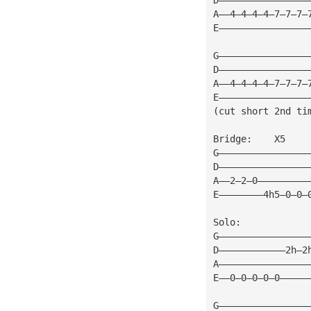
A——4—4—4—4—7—7—7—
E————————————————
G————————————————
D————————————————
A——4—4—4—4—7—7—7—
E————————————————
(cut short 2nd ti
Bridge:    X5
G————————————————
D————————————————
A——2—2—0—————————
E————————4h5—0—0—
Solo:
G————————————————
D————————————2h—2
A————————————————
E——0—0—0—0—0—————
G————————————————