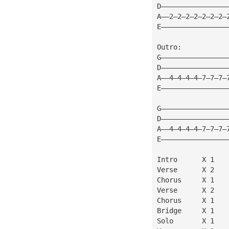
D————————————————
A——2—2—2—2—2—2—2—
E————————————————
Outro:
G————————————————
D————————————————
A——4—4—4—4—7—7—7—
E————————————————
G————————————————
D————————————————
A——4—4—4—4—7—7—7—
E————————————————
Intro      X 1
Verse      X 2
Chorus     X 1
Verse      X 2
Chorus     X 1
Bridge     X 1
Solo       X 1