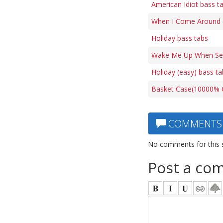
American Idiot bass t
When I Come Around (f
Holiday bass tabs
Wake Me Up When Sep
Holiday (easy) bass ta
Basket Case(10000% C
COMMENTS
No comments for this 
Post a co