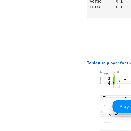
Verse      X 1
Outro      X 1
Tablature player for t