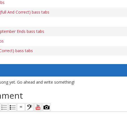
abs
ull And Correct) bass tabs
tember Ends bass tabs
bs
orrect) bass tabs
song yet. Go ahead and write something!
mment