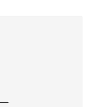
—————
—————