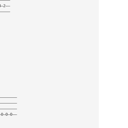
4—2——
—————
————————
————————
————————
—0—0—0——