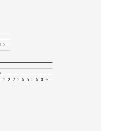
—————
—————
4—2——
—————
———————————————————————
———————————————————————
2——————————————————————
——2—2—2—2—5—5—5—5—0—0——