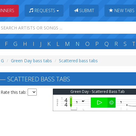
INNERS
REQUESTS
SUBMIT
NEW TABS
F
G
H
I
J
K
L
M
N
O
P
Q
R
S
T
: G
Green Day bass tabs
Scattered bass tabs
— SCATTERED BASS TABS
Green Day - Scattered Bass Tab
Rate this tab: