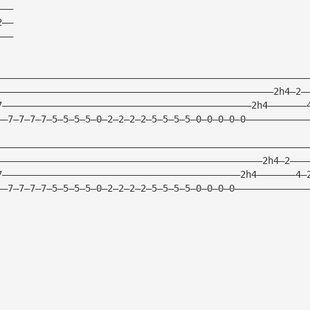
———
2——
———
————————————————————————————————————————————————————————
——————————————————————————————————————————————————2h4—2—
7—————————————————————————————————————————————2h4———————
——7—7—7—7—5—5—5—5—0—2—2—2—2—5—5—5—5—0—0—0—0—0———————————
————————————————————————————————————————————————————————
————————————————————————————————————————————————2h4—2———
7———————————————————————————————————————————2h4———————4—
——7—7—7—7—5—5—5—5—0—2—2—2—2—5—5—5—5—0—0—0—0—————————————