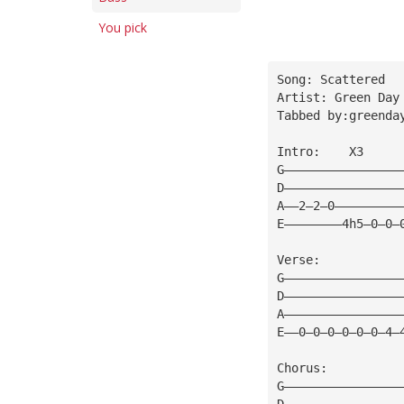
You pick
Song: Scattered
Artist: Green Day
Tabbed by:greenda
Intro:    X3
G————————————————
D————————————————
A——2—2—0—————————
E————————4h5—0—0—
Verse:
G————————————————
D————————————————
A————————————————
E——0—0—0—0—0—0—4—
Chorus:
G————————————————
D————————————————