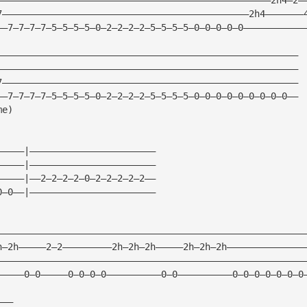
7—————————————————————————————————————————————2h4———————
——7—7—7—7—5—5—5—5—0—2—2—2—2—5—5—5—5—0—0—0—0—0———————————
———————————————————————————————————————————————————————
———————————————————————————————————————————————————————
7——————————————————————————————————————————————————————
——7—7—7—7—5—5—5—5—0—2—2—2—2—5—5—5—5—0—0—0—0—0—0—0—0—0——
me)
—————|———————————————————————
—————|———————————————————————
—————|——2—2—2—2—0—2—2—2—2—2——
0—0——|———————————————————————
————————————————————————————————————————————————————————
h—2h—————2—2—————————2h—2h—2h—————2h—2h—2h——————————————
————————————————————————————————————————————————————————
—————0—0—————0—0—0—0——————————0—0——————————0—0—0—0—0—0—0
———