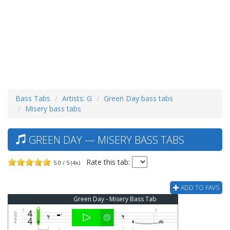
Bass Tabs
Artists: G
Green Day bass tabs
Misery bass tabs
GREEN DAY — MISERY BASS TABS
Rate this tab:
5.0 / 5 (4x)
ADD TO FAVS
Green Day - Misery Bass Tab