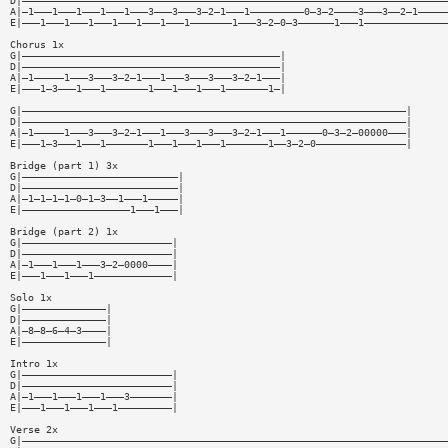
D|———————————————————————————————————————————————————————————————————————
A|—1———1———1———1———1———3———3———3—2—1———1—————————0—3—2————3———3——2—1—————
E|———1———1———1———1———1———1———1———————1———3—2—0—3——————1———1——————————————
Chorus 1x
G|———————————————————————————————————————————|
D|———————————————————————————————————————————|
A|—1—————1———3———3—2—1———1———3———3———3—2—1———|
E|———1—3———1———1———————1———1———1———1———————1—|
G|————————————————————————————————————————————————————————————————|
D|————————————————————————————————————————————————————————————————|
A|—1—————1———3———3—2—1———1———3———3———3—2—1———1——————0—3—2—00000———|
E|———1—3———1———1———————1———1———1———1———————1——3—2—0———————————————|
Bridge (part 1) 3x
G|——————————————————————————|
D|——————————————————————————|
A|—1—1—1—1—0—1—3——1———1—————|
E|——————————————————1———1———|
Bridge (part 2) 1x
G|—————————————————————————|
D|—————————————————————————|
A|—1———1———1———3—2—0000————|
E|———1———1———1—————————————|
Solo 1x
G|——————————————|
D|——————————————|
A|—8—8—6—4—3————|
E|——————————————|
Intro 1x
G|—————————————————————————|
D|—————————————————————————|
A|—1———1———1———1———3———————|
E|———1———1———1———1—————————|
Verse 2x
G|———————————————————————————————————————————————————————————————————————