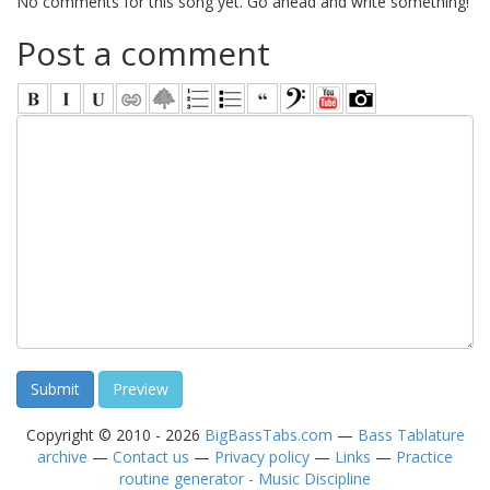
No comments for this song yet. Go ahead and write something!
Post a comment
Copyright © 2010 - 2026
BigBassTabs.com
—
Bass Tablature
archive
—
Contact us
—
Privacy policy
—
Links
—
Practice
routine generator - Music Discipline