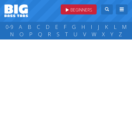
BEGINNERS
0-9
A
B
C
D
E
F
G
H
I
J
K
L
M
N
O
P
Q
R
S
T
U
V
W
X
Y
Z