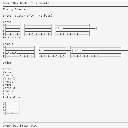
Green Day Geek Stink Breath
—————————————————————————————————————————————————————————————————————————
Tuning Standard
Intro (guitar only — no bass)
Verse
G|————————| |———————————————| |———————————————————|
D|————————| |———————————————| x11 |———————————————————|
A|————————| |———————————————| |———————————————————|
E|——3—x—3—| |——1—1—1——3—3—3—| |——3—3—3—3—3—3——————|
PM * * * *
Chorus
G|————————————————| |————————————————| |—————————————————————————————|
D|————————————————| x4 |————————————————| x3 |———————————————————————————
A|—1—1—1——————————| |————————————————| |—————————————————————————————|
E|————————1—1—3—1—| |—3—3—3——1—1—1—1—| |—3—3—3—3—3—3—3—3—————————————|
Order
Intro
Verse 1
Chorus
Verse 2
Chorus
Intro
Verse 3
Chorus
Intro
And end on
G|———————|
D|———————|
A|———————|
E|———3———|
—————————————————————————————————————————————————————————————————————————
Green Day Brain Stew