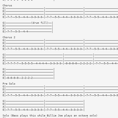
Chorus
G|————————————————————————|————————————————————————|—————————————————————
D|————————————————————————|————————————————————————|—————————————————————
A|————————————————————————|————————————————————————|—————————————————————
E|—7—7——5—5——4—4——3—3—3—3—|—7—7——5—5——4—4——3—3—3—3—|—7—7——5—5——4—4——3—3—3
G|————————————————(drum fill)——|
D|—————————————————————————————|
A|—————————————————————————————|
E|—7—7——5—5——4—4———————————————|
Chorus 2
G|————————————————————————|————————————————————————|—————————————————————
D|————————————————————————|————————————————————————|—————————————————————
A|————————————————————————|————————————————————————|—————————————————————
E|—7—7——5—5——4—4——3—3—3—3—|—7—7——5—5——4—4——3—3—3—3—|—7—7——5—5——4—4——3—3—3
G|————————————————————————————————————|——————————————————|———————————————
D|————————————————————————————————————|——————————————————|———————————————
A|————————————————————————————————————|——————————————————|———————————————
E|—7—7—7—7——5—5—5—5——4—4—4—4——3—3—3—3—|—0—0—0—0——2—2—2—2—|—7—7——5—5——4—4—
G|——————————————————————————————|
D|——————————————————————————————|
A|——————————————————————————————|
E|—0—0—0—0——2—2—2—2—————————————|
Pre Solo
G|————————————————————————|————————————————————————|—————————————————————
D|————————————————————————|————————————————————————|—————————————————————
A|————————————————————————|————————————————————————|—————————————————————
E|—7—7——5—5——4—4——3—3—3—3—|—7—7——5—5——4—4——3—3—3—3—|—7—7——5—5——4—4——3—3—3
G|————————————————————————|————————————————————————|
D|————————————————————————|————————————————————————|
A|————————————————————————|————————————————————————|
E|—7—7——5—5——4—4——3—3—3—3—|—7—7——5—5——4—4——3—3—3—3—|
Solo (Bass plays this while Billie Joe plays an octave solo)