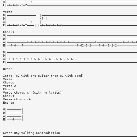
A|—————————————4—————————————————————————————————————————————————————————
E|—4—4—42—2—2————————————————————————————————————————————————————————————
Verse
G|————————————————| |————————————————————————————————————————————————————
D|————————————————| x7 |—————————————————————————————————————————————————
A|—————————————4——| |————————————————————————————————————————————————————
E|—4—4—42—2—2————| |—4—4—4—4—4—4—————————————————————————————————————————
Chorus
G|———————————————————————————————————————————————————————————————————————
D|———————————————————————————————————————————————————————————————————————
A|———————————4—4—4—4—4—4—4—4—4—4—4—4——————————————4——————————————4——4—4—4
E|——4—4—4—4———————————————————————————4—4—42—2—2————4—4—42—2—2———————————
G|———————————————————————————————————————————————————————————————————————
D|———————————————————————————————————————————————————————————————————————
A|—4—4—4—4—4—4—4—6—6—6—6—6—6—6—6—6—6—6—6—————————————————————————————————
E|———————————————————————————————————————————————————————————————————————
Order
Intro (x2 with one guitar then x2 with band)
Verse 1
Chorus
Verse 2
Chorus
Verse chords x4 (with no lyrics)
Chorus
Verse chords x4
End on
G|————————|
D|————————|
A|————————|
E|———4————|
—————————————————————————————————————————————————————————————————————————
Green Day Walking Contradiction
—————————————————————————————————————————————————————————————————————————