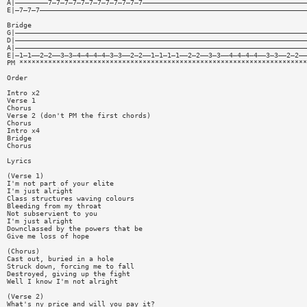
A|————————7—7—7—7—7—7—7—7—7—7—7—7————————————————————————————————————————
E|—7—7—7—————————————————————————————————————————————————————————————————
Bridge
G|———————————————————————————————————————————————————————————————————————
D|———————————————————————————————————————————————————————————————————————
A|———————————————————————————————————————————————————————————————————————
E|—1—1——2—2——3—3—4—4—4—4—3—3——2—2——1—1—1—1——2—2——3—3——4—4—4—4——3—3——2—2——
PM **********************************************************************
Order
Intro x2
Verse 1
Chorus
Verse 2 (don't PM the first chords)
Chorus
Intro x4
Bridge
Chorus
Lyrics
(Verse 1)
I'm not part of your elite
I'm just alright
Class structures waving colours
Bleeding from my throat
Not subservient to you
I'm just alright
Downclassed by the powers that be
Give me loss of hope
(Chorus)
Cast out, buried in a hole
Struck down, forcing me to fall
Destroyed, giving up the fight
Well I know I'm not alright
(Verse 2)
What's ny price and will you pay it?