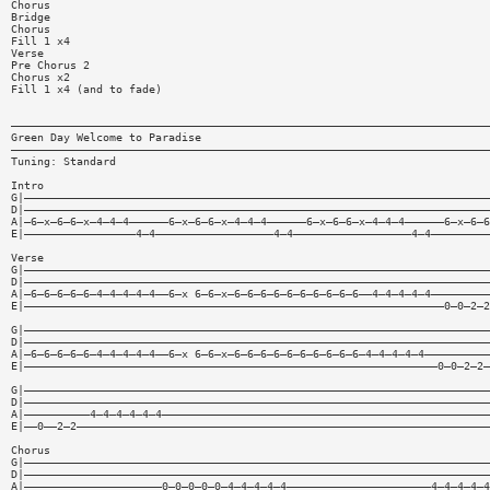
Chorus
Bridge
Chorus
Fill 1 x4
Verse
Pre Chorus 2
Chorus x2
Fill 1 x4 (and to fade)
—————————————————————————————————————————————————————————————————————————
Green Day Welcome to Paradise
—————————————————————————————————————————————————————————————————————————
Tuning: Standard
Intro
G|———————————————————————————————————————————————————————————————————————
D|———————————————————————————————————————————————————————————————————————
A|—6—x—6—6—x—4—4—4——————6—x—6—6—x—4—4—4——————6—x—6—6—x—4—4—4——————6—x—6—6
E|—————————————————4—4——————————————————4—4——————————————————4—4—————————
Verse
G|———————————————————————————————————————————————————————————————————————
D|———————————————————————————————————————————————————————————————————————
A|—6—6—6—6—6—4—4—4—4—4——6—x 6—6—x—6—6—6—6—6—6—6—6—6—6——4—4—4—4—4—————————
E|————————————————————————————————————————————————————————————————0—0—2—2
G|———————————————————————————————————————————————————————————————————————
D|———————————————————————————————————————————————————————————————————————
A|—6—6—6—6—6—4—4—4—4—4——6—x 6—6—x—6—6—6—6—6—6—6—6—6—6—4—4—4—4—4——————————
E|———————————————————————————————————————————————————————————————0—0—2—2—
G|———————————————————————————————————————————————————————————————————————
D|———————————————————————————————————————————————————————————————————————
A|——————————4—4—4—4—4—4——————————————————————————————————————————————————
E|——0——2—2———————————————————————————————————————————————————————————————
Chorus
G|———————————————————————————————————————————————————————————————————————
D|———————————————————————————————————————————————————————————————————————
A|—————————————————————0—0—0—0—0—4—4—4—4—4——————————————————————4—4—4—4—4