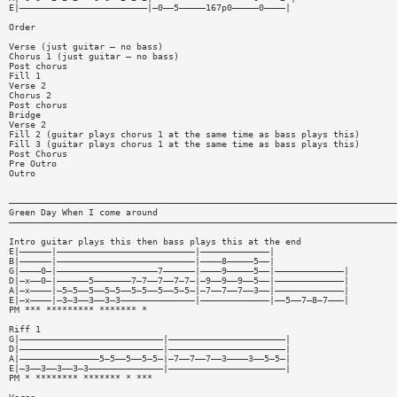
E|————————————————————————|—0——5—————167p0—————0————|
Order
Verse (just guitar — no bass)
Chorus 1 (just guitar — no bass)
Post chorus
Fill 1
Verse 2
Chorus 2
Post chorus
Bridge
Verse 2
Fill 2 (guitar plays chorus 1 at the same time as bass plays this)
Fill 3 (guitar plays chorus 1 at the same time as bass plays this)
Post Chorus
Pre Outro
Outro
—————————————————————————————————————————————————————————————————————————
Green Day When I come around
—————————————————————————————————————————————————————————————————————————
Intro guitar plays this then bass plays this at the end
E|——————|——————————————————————————|—————————————|
B|——————|——————————————————————————|————8—————5——|
G|————0—|———————————————————7——————|————9—————5——|—————————————|
D|—x——0—|——————5———————7—7——7——7—7—|—9——9——9——5——|—————————————|
A|—x————|—5—5——5——5—5——5—5——5——5—5—|—7——7——7——3——|—————————————|
E|—x————|—3—3——3——3—3——————————————|—————————————|——5——7—8—7———|
PM *** ********* ******* *
Riff 1
G|———————————————————————————|——————————————————————|
D|———————————————————————————|——————————————————————|
A|———————————————5—5——5——5—5—|—7——7——7——3————3——5—5—|
E|—3——3——3——3—3——————————————|——————————————————————|
PM * ******** ******* * ***