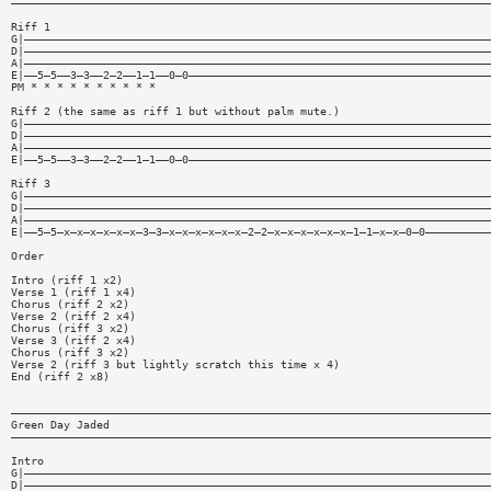
—————————————————————————————————————————————————————————————————————————
Riff 1
G|———————————————————————————————————————————————————————————————————————
D|———————————————————————————————————————————————————————————————————————
A|———————————————————————————————————————————————————————————————————————
E|——5—5——3—3——2—2——1—1——0—0——————————————————————————————————————————————
PM * * * * * * * * * *
Riff 2 (the same as riff 1 but without palm mute.)
G|———————————————————————————————————————————————————————————————————————
D|———————————————————————————————————————————————————————————————————————
A|———————————————————————————————————————————————————————————————————————
E|——5—5——3—3——2—2——1—1——0—0——————————————————————————————————————————————
Riff 3
G|———————————————————————————————————————————————————————————————————————
D|———————————————————————————————————————————————————————————————————————
A|———————————————————————————————————————————————————————————————————————
E|——5—5—x—x—x—x—x—x—3—3—x—x—x—x—x—x—2—2—x—x—x—x—x—x—1—1—x—x—0—0——————————
Order
Intro (riff 1 x2)
Verse 1 (riff 1 x4)
Chorus (riff 2 x2)
Verse 2 (riff 2 x4)
Chorus (riff 3 x2)
Verse 3 (riff 2 x4)
Chorus (riff 3 x2)
Verse 2 (riff 3 but lightly scratch this time x 4)
End (riff 2 x8)
—————————————————————————————————————————————————————————————————————————
Green Day Jaded
—————————————————————————————————————————————————————————————————————————
Intro
G|———————————————————————————————————————————————————————————————————————
D|———————————————————————————————————————————————————————————————————————