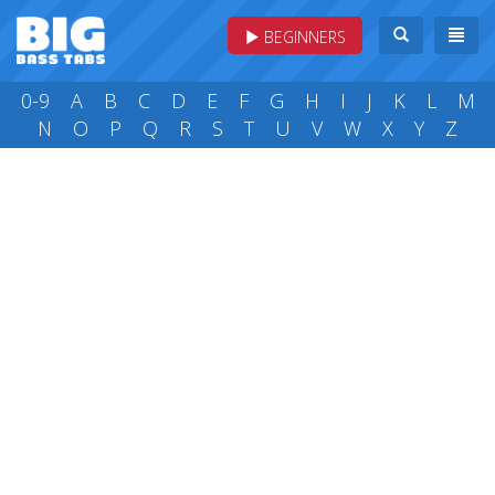
BEGINNERS
0-9
A
B
C
D
E
F
G
H
I
J
K
L
M
N
O
P
Q
R
S
T
U
V
W
X
Y
Z