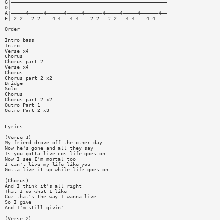
G|—————————————————————————————————————————————————————
D|—————————————————————————————————————————————————————
A|—————4—————4——————4—————4——————4—————4—————4——————4——
E|—2—2———2—2————4—4———4—4————2—2———2—2———4—4————4—4————
Order
Intro bass
Intro
Verse x4
Chorus
Chorus part 2
Verse x4
Chorus
Chorus part 2 x2
Bridge
Solo
Chorus
Chorus part 2 x2
Outro Part 1
Outro Part 2 x3
Lyrics
(Verse 1)
My friend drove off the other day
Now he's gone and all they say
Is you gotta live cos life goes on
Now I see I'm mortal too
I can't live my life like you
Gotta live it up while life goes on
(Chorus)
And I think it's all right
That I do what I like
Cuz that's the way I wanna live
So I give
And I'm still givin'
(Verse 2)