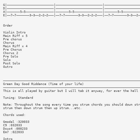
G|—————————————————————————|—————————————————————————|———————————————————
D|—————————————————————————|—————————————————————————|———————————————————
A|———————5—5———————————————|———————5—5———————————————|———————5—5—————————
E|——7—7———————3—3——2—2—2———|——7—7———————3—3——2—2—2———|——7—7———————3—3——2—
Order
Violin Intro
Main Riff x 5
Pre chorus
Chorus
Main Riff x 4
Pre Chorus
Chorus 2
Pre Solo
Solo
Post Solo
Outro
—————————————————————————————————————————————————————————————————————————
Green Day Good Riddance (Time of your life)
—————————————————————————————————————————————————————————————————————————
This is all played by guitar but I will tab it anyway, for ever the hell 
Tuning: Standard
Note: Throughout the song every time you strum chords you should down str
strum then down strum then up strum...etc.
Chords used:
Gmodal :320033
C9 :032033
Dsus4 :000233
Em7 :022033
Intro