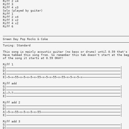
Riff 2 x4
Riff 3
Riff 4 x3
Solo (played by guitar)
Riff 1
Riff 2 x4
Riff 3 x2
Riff 4 x2
Riff 6
—————————————————————————————————————————————————————————————————————————
Green Day Pop Rocks & Coke
—————————————————————————————————————————————————————————————————————————
Tuning: Standard
This song is mainly acoustic guitar (no bass or drums) until 0.59 that's 
Have tabbed this song from. So remember this tab doesn't start at the beg
of the song it starts at 0.59 OKAY!
Riff 1
G|——————————————————————————————————————————————————————————————————|
D|——————————————————————————————————————————————————————————————————|
A|——————————————————————————————————————————————————————————————————|
E|—5—x—55—x—5—x—5—x—55—x—5—x—55—x—55—x—5—x—5—x——————————————————————|
Riff add
G|——————————————————————————————————————————————————————————————————|
D|——————————————————————————————————————————————————————————————————|
A|—7—7——————————————————————————————————————————————————————————————|
E|——————————————————————————————————————————————————————————————————|
Riff add 2
G|——————————————————————————————————————————————————————————————————|
D|——————————————————————————————————————————————————————————————————|
A|—5—x—55—x—5—x—5—x—55——————————————————————————————————————————————|
E|——————————————————————————————————————————————————————————————————|
Riff add 3
G|——————————————————————————————————————————————————————————————————|
D|——————————————————————————————————————————————————————————————————|