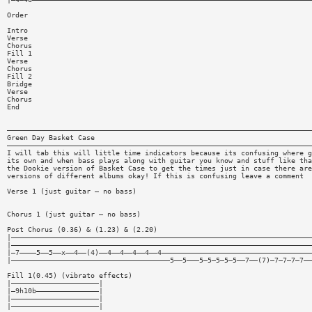
Order
Intro
Verse
Chorus
Fill 1
Verse
Chorus
Fill 2
Bridge
Verse
Chorus
End
—————————————————————————————————————————————————————————————————————————
Green Day Basket Case
—————————————————————————————————————————————————————————————————————————
I will tab this will little time indicators because its confusing where g
its own and when bass plays along with guitar you know and stuff like tha
the Dookie version of Basket Case to get the times just in case there are
versions of different albums okay! If this is confusing leave a comment
Verse 1 (just guitar — no bass)
Chorus 1 (just guitar — no bass)
Post Chorus (0.36) & (1.23) & (2.20)
|————————————————————————————————————————————————————————————————————————
|————————————————————————————————————————————————————————————————————————
|—7————5——5——x——4——(4)——4——4——4——4——4————————————————————————————————————
|——————————————————————————————————————5——5———5—5—5—5—5——7——(7)—7—7—7—7——
Fill 1(0.45) (vibrato effects)
|—————————————————————|
|—9h10b———————————————|
|—————————————————————|
|—————————————————————|