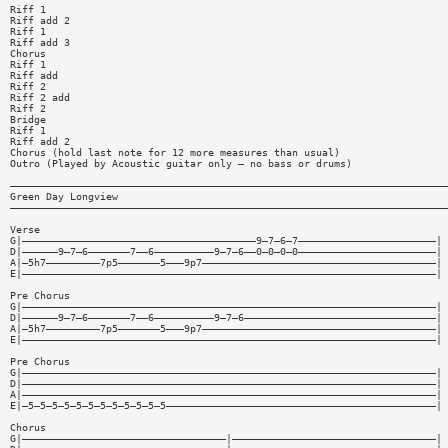
Riff 1
Riff add 2
Riff 1
Riff add 3
Chorus
Riff 1
Riff add
Riff 2
Riff 2 add
Riff 2
Bridge
Riff 1
Riff add 2
Chorus (hold last note for 12 more measures than usual)
Outro (Played by Acoustic guitar only — no bass or drums)
—————————————————————————————————————————————————————————————————————————
Green Day Longview
—————————————————————————————————————————————————————————————————————————
Verse
G|———————————————————————————————————————9—7—6—7———————————————————————|
D|——————9—7—6———————7——6——————————9—7—6——0—0—0—0———————————————————————|
A|—5h7—————————7p5———————5———9p7———————————————————————————————————————|
E|—————————————————————————————————————————————————————————————————————|
Pre Chorus
G|—————————————————————————————————————————————————————————————————————|
D|——————9—7—6———————7——6——————————9—7—6————————————————————————————————|
A|—5h7—————————7p5———————5———9p7———————————————————————————————————————|
E|—————————————————————————————————————————————————————————————————————|
Pre Chorus
G|—————————————————————————————————————————————————————————————————————|
D|—————————————————————————————————————————————————————————————————————|
A|—————————————————————————————————————————————————————————————————————|
E|—5—5—5—5—5—5—5—5—5—5—5—5—————————————————————————————————————————————|
Chorus
G|——————————————————————————————————|——————————————————————————————————|