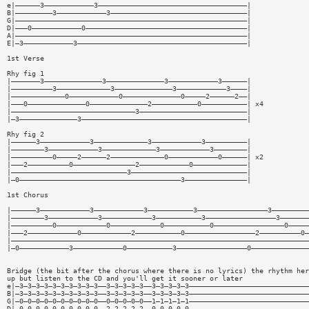
e|——————3————————————3————————————————————————————————————|
B|—————————3————————————3—————————————————————————————————|
G|————————————————————————————————————————————————————————|
D|———0————————————0———————————————————————————————————————|
A|————————————————————————————————————————————————————————|
E|—3————————————3—————————————————————————————————————————|
1st Verse
Rhy fig 1
|———————3——————————————3——————————————3————————————3——————|
|——————————3—————————————3——————————————3————————————3————|
|—————————————0————————————0——————————————0—————2——————2——|
|———0——————————————0——————————————2———————————0———————————| x4
|——————————————————————————————3——————————————————————————|
|—3——————————————3————————————————————————————————————————|
Rhy fig 2
|——————3————————————3—————————————3————————————3——————————|
|————————3————————————3—————————————3————————————3————————|
|——————————0—————2——————2—————————————0————————————0——————| x2
|———2——————————0———————————————2————————————0—————————————|
|————————————————————————————3————————————————————————————|
|—0———————————————————————————————————————3———————————————|
1st Chorus
|——————3————————————3————————————3———————————3—————————————————3—————————
|————————3————————————3————————————3———————————3—————————————————3———————
|——————————0————————————0————————————0———————————0—————————————————0—————
|———2————————————0————————————2———————————0—————————————————2——————————0—
|————————————————————————————————————————————————————————————————————————
|—0————————————3————————————0———————————3—————————————————0——————————————
Bridge (the bit after the chorus where there is no lyrics) the rhythm her
up but listen to the CD and you'll get it sooner or later
e|—3—3—3—3—3—3—3—3—3—3——3—3—3—3—3——3—3—3—3—3—————————————————————————————
B|—3—3—3—3—3—3—3—3—3—3——3—3—3—3—3——3—3—3—3—3—————————————————————————————
G|—0—0—0—0—0—0—0—0—0—0——0—0—0—0—0——1—1—1—1—1—————————————————————————————
D|—0—0—0—0—0—0—0—0—0—0——2—2—2—2—2——0—0—0—0—0—————————————————————————————