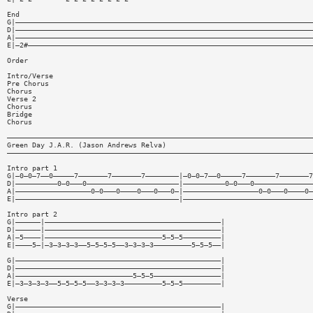
End
G|———————————————————————————————————————————————————————————————————————
D|———————————————————————————————————————————————————————————————————————
A|———————————————————————————————————————————————————————————————————————
E|—2#————————————————————————————————————————————————————————————————————
Order
Intro/Verse
Pre Chorus
Chorus
Verse 2
Chorus
Bridge
Chorus
—————————————————————————————————————————————————————————————————————————
Green Day J.A.R. (Jason Andrews Relva)
—————————————————————————————————————————————————————————————————————————
Intro part 1
G|—0—0—7——0—————7———————7———————7————————|—0—0—7——0—————7———————7———————7
D|——————————0—0———0——————————————————————|——————————0—0———0——————————————
A|——————————————————0—0———0————0———0———0—|——————————————————0—0———0————0—
E|———————————————————————————————————————|———————————————————————————————
Intro part 2
G|——————|——————————————————————————————————————————|
D|——————|——————————————————————————————————————————|
A|—5————|————————————————————————————5—5—5—————————|
E|————5—|—3—3—3—3——5—5—5—5——3—3—3—3—————————5—5—5——|
G|—————————————————————————————————————————————————|
D|—————————————————————————————————————————————————|
A|————————————————————————————5—5—5————————————————|
E|—3—3—3—3——5—5—5—5——3—3—3—3—————————5—5—5—————————|
Verse
G|—————————————————————————————————————————————————|