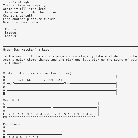
If it's alright
Take it from my dignity
Waste it till it's dead
Throw me back into the gutter
Cuz it's alright
Find another pleasure fucker
Drag him down to hell
(Chorus)
(Bridge)
(Chorus)
—————————————————————————————————————————————————————————————————————————
Green Day Hitchin' a Ride
—————————————————————————————————————————————————————————————————————————
In the main riff the chord change sounds slightly like a slide but in fac
Just a quick chord change and the pick ups just pick up the sound of your
fast OKAY!
Violin Intro (transcribed For Guitar)
e|———————————————————————————————————————————————————————————|
B|——————3/4——6b~~—————7——64——3b4————————————————————————————|
G|—4/5———————————————————————————5~~—————————————————————————|
D|———————————————————————————————————————————————————————————|
A|———————————————————————————————————————————————————————————|
E|———————————————————————————————————————————————————————————|
Main Riff
G|————————————————————————|————————————————————————|
D|————————————————————————|————————————————————————|
A|————————————————————————|————————————————————————|
E|—7—7——5—5——4—4——3—3—3—3—|—7—7——5—5——4—4——3—3—3—3—|
PM ***********************************************
Pre Chorus
G|——————————————————————————————|
D|——————————————————————————————|
A|——————————————————————————————|
E|—0—0—0—0——2—2—2—2—————————————|