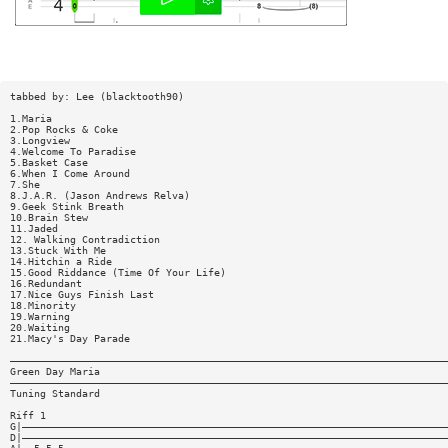
tabbed by: Lee (blacktooth90)
1.Maria
2.Pop Rocks & Coke
3.Longview
4.Welcome To Paradise
5.Basket Case
6.When I Come Around
7.She
8.J.A.R. (Jason Andrews Relva)
9.Geek Stink Breath
10.Brain Stew
11.Jaded
12. Walking Contradiction
13.Stuck With Me
14.Hitchin a Ride
15.Good Riddance (Time Of Your Life)
16.Redundant
17.Nice Guys Finish Last
18.Minority
19.Warning
20.Waiting
21.Macy's Day Parade
—————————————————————————————————————————————————————————————————————————
Green Day Maria
—————————————————————————————————————————————————————————————————————————
Tuning Standard
Riff 1
G|———————————————————————————————————————————————————————————————————————
D|———————————————————————————————————————————————————————————————————————