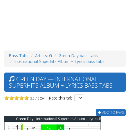
Bass Tabs
Artists: G
Green Day bass tabs
International Superhits Album + Lyrics bass tabs
GREEN DAY — INTERNATIONAL
SUPERHITS ALBUM + LYRICS BASS TABS
Rate this tab:
5.0 / 5 (5x)
ADD TO FAVS
Green Day - International Superhits Album + Lyrics Bass Tab