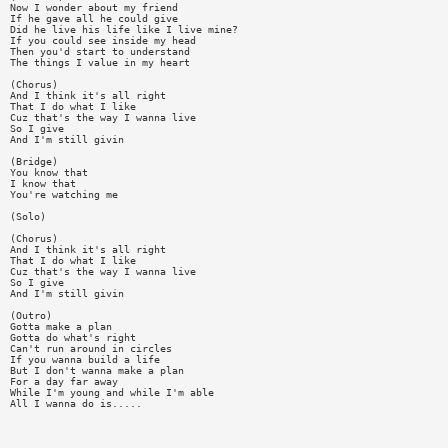
Now I wonder about my friend
If he gave all he could give
Did he live his life like I live mine?
If you could see inside my head
Then you'd start to understand
The things I value in my heart
(Chorus)
And I think it's all right
That I do what I like
Cuz that's the way I wanna live
So I give
And I'm still givin
(Bridge)
You know that
I know that
You're watching me
(Solo)
(Chorus)
And I think it's all right
That I do what I like
Cuz that's the way I wanna live
So I give
And I'm still givin
(Outro)
Gotta make a plan
Gotta do what's right
Can't run around in circles
If you wanna build a life
But I don't wanna make a plan
For a day far away
While I'm young and while I'm able
All I wanna do is.....
—————————————————————————————————————————————————————————————————————————