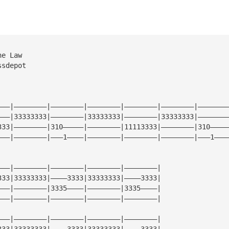
he Law
ssdepot
———|————————|————————|————————|————————|————————|———————
———|33333333|————————|33333333|————————|33333333|———————
333|————————|310—————|————————|11113333|————————|310————
———|————————|———1————|————————|————————|————————|———1———
———|————————|————————|————————|————————|
333|33333333|————3333|33333333|————3333|
———|————————|3335————|————————|3335————|
———|————————|————————|————————|————————|
———|————————|————————|————————|————————|
333|33333333|————3333|33333333|————3333|