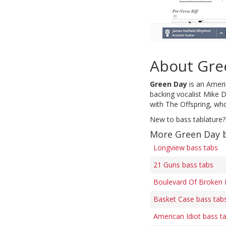
About Gre
Green Day
is an Americ
backing vocalist Mike D
with The Offspring, who
New to bass tablature?
More Green Day 
Longview bass tabs
21 Guns bass tabs
Boulevard Of Broken 
Basket Case bass tab
American Idiot bass t