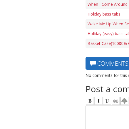
When I Come Around (f
Holiday bass tabs
Wake Me Up When Sep
Holiday (easy) bass ta
Basket Case(10000% C
COMMENTS
No comments for this 
Post a co