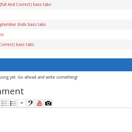
ull And Correct) bass tabs
tember Ends bass tabs
bs
orrect) bass tabs
song yet. Go ahead and write something!
mment