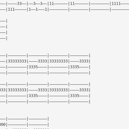
———|————33——|——3——3——|11——————|11——————|————————|1111———
———|111—————|1——1———1|————————|————————|————————|———————
———|
———|
———|
———|
———|————————|————————|————————|————————|
———|33333333|————3333|33333333|————3333|
———|————————|3335————|————————|3335————|
———|————————|————————|————————|————————|
———|————————|————————|————————|————————|
333|33333333|————3333|33333333|————3333|
———|————————|3335————|————————|3335————|
———|————————|————————|————————|————————|
———|————————|————————|
300|————————|————————|