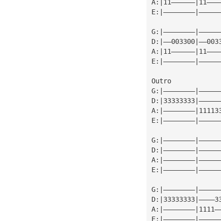
A:|11——————|11———
E:|————————|—————
G:|————————|—————
D:|——003300|——003
A:|11——————|11———
E:|————————|—————
Outro
G:|————————|—————
D:|33333333|—————
A:|————————|11113
E:|————————|—————
G:|————————|—————
D:|————————|—————
A:|————————|—————
E:|————————|—————
G:|————————|—————
D:|33333333|————3
A:|————————|1111—
E:|————————|—————