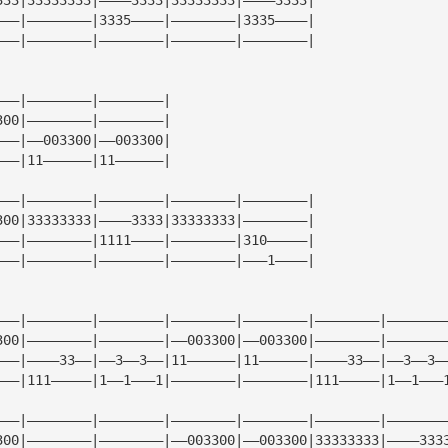
———|————————|3335————|————————|3335————|
———|————————|————————|————————|————————|
———|————————|————————|
300|————————|————————|
———|——003300|——003300|
———|11——————|11——————|
———|————————|————————|————————|————————|
300|33333333|————3333|33333333|————————|
———|————————|1111————|————————|310—————|
———|————————|————————|————————|———1————|
———|————————|————————|————————|————————|————————|———————
300|————————|————————|——003300|——003300|————————|———————
———|————33——|——3——3——|11——————|11——————|————33——|——3——3—
———|111—————|1——1———1|————————|————————|111—————|1——1———
———|————————|————————|————————|————————|————————|———————
300|————————|————————|——003300|——003300|33333333|————333