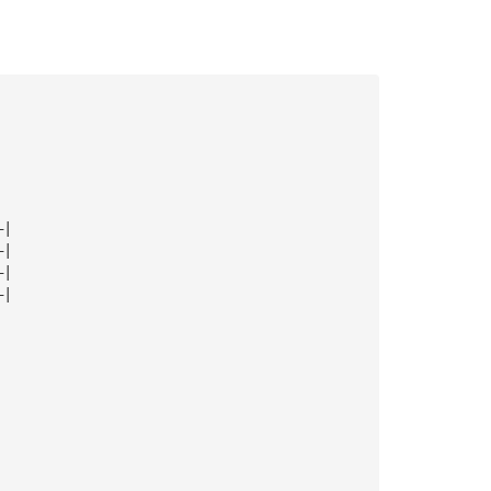
—|
—|
—|
—|