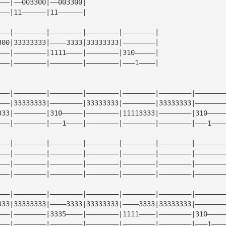
———|——003300|——003300|
———|11——————|11——————|
———|————————|————————|————————|————————|
300|33333333|————3333|33333333|————————|
———|————————|1111————|————————|310—————|
———|————————|————————|————————|———1————|
———|————————|————————|————————|————————|————————|———————
———|33333333|————————|33333333|————————|33333333|———————
333|————————|310—————|————————|11113333|————————|310————
———|————————|———1————|————————|————————|————————|———1———
———|————————|————————|————————|————————|————————|———————
———|————————|————————|————————|————————|————————|———————
———|————————|————————|————————|————————|————————|———————
———|————————|————————|————————|————————|————————|———————
———|————————|————————|————————|————————|————————|———————
333|33333333|————3333|33333333|————3333|33333333|———————
———|————————|3335————|————————|1111————|————————|310————
———|————————|————————|————————|————————|————————|———1———