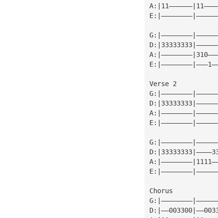
A:|11——————|11———
E:|————————|—————
G:|————————|—————
D:|33333333|—————
A:|————————|310——
E:|————————|———1—
Verse 2
G:|————————|—————
D:|33333333|—————
A:|————————|—————
E:|————————|—————
G:|————————|—————
D:|33333333|————3
A:|————————|1111—
E:|————————|—————
Chorus
G:|————————|—————
D:|——003300|——003