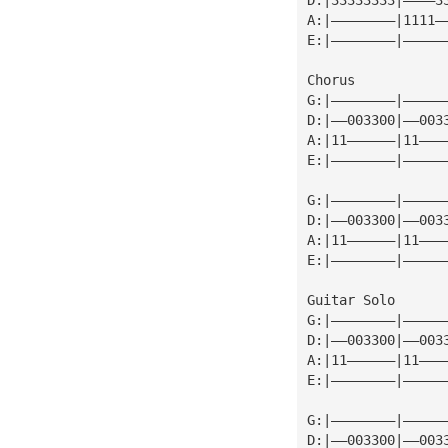
A:|————————|1111—
E:|————————|—————
Chorus
G:|————————|—————
D:|——003300|——003
A:|11——————|11———
E:|————————|—————
G:|————————|—————
D:|——003300|——003
A:|11——————|11———
E:|————————|—————
Guitar Solo
G:|————————|—————
D:|——003300|——003
A:|11——————|11———
E:|————————|—————
G:|————————|—————
D:|——003300|——003