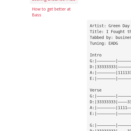
How to get better at
Bass
Artist: Green Day
Title: I Fought t
Tabbed by: busine
Tuning: EADG
Intro
G:|————————|—————
D:|33333333|—————
A:|————————|11113
E:|————————|—————
Verse
G:|————————|—————
D:|33333333|————3
A:|————————|1111—
E:|————————|—————
G:|————————|—————
D:|33333333|————3