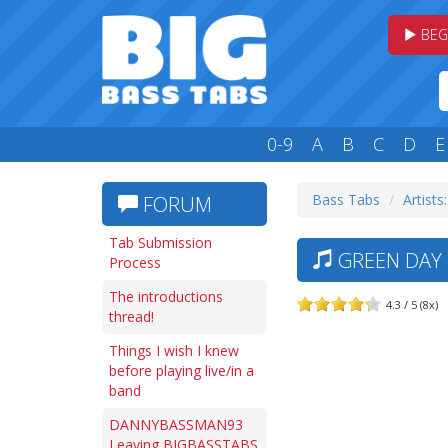
BEG
0-9
A
B
C
D
E
Bass Tabs
Artists
FORUM
Tab Submission
GREEN DAY 
Process
The introductions
4.3 / 5 (8x)
thread!
Things I wish I knew
before playing live/in a
band
DANNYBASSMAN93
Leaving BIGBASSTABS