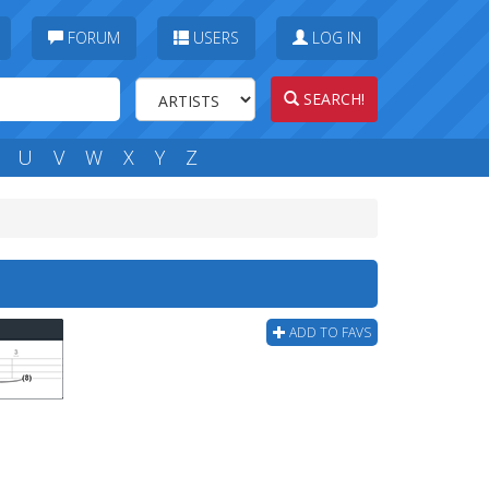
FORUM
USERS
LOG IN
SEARCH!
U
V
W
X
Y
Z
ADD TO FAVS