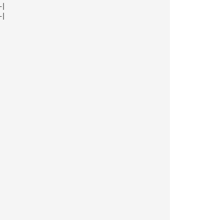
—|
—|