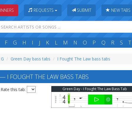
INNERS
REQUESTS
SUBMIT
NEW TABS
F
G
H
I
J
K
L
M
N
O
P
Q
R
S
T
: G
Green Day bass tabs
I Fought The Law bass tabs
— I FOUGHT THE LAW BASS TABS
Green Day - I Fought The Law Bass Tab
Rate this tab: