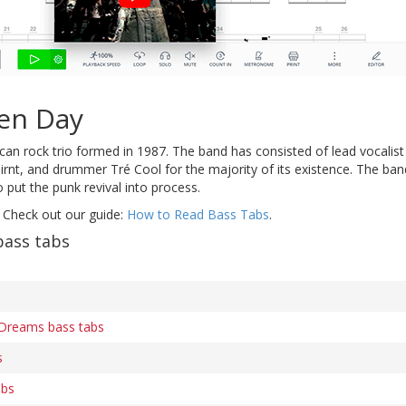
en Day
an rock trio formed in 1987. The band has consisted of lead vocalist 
irnt, and drummer Tré Cool for the majority of its existence. The ban
 put the punk revival into process.
 Check out our guide:
How to Read Bass Tabs
.
bass tabs
Dreams bass tabs
s
abs