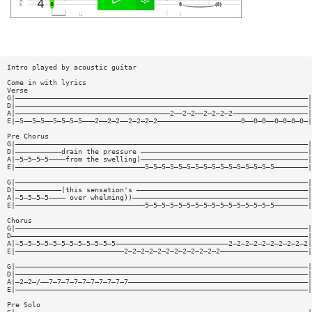
Intro played by acoustic guitar
Come in with lyrics
Verse
G|——————————————————————————————————————————————————————————————————————|
D|——————————————————————————————————————————————————————————————————————|
A|—————————————————————————————————————2——2—2——2—2—2—2——————————————————|
E|—5——5—5——5—5—5—5———2——2—2——2—2—2—2————————————————————0——0—0——0—0—0—0—|
Pre Chorus
G|——————————————————————————————————————————————————————————————————————|
D|———————————drain the pressure ————————————————————————————————————————|
A|—5—5—5—5————from the swelling)————————————————————————————————————————|
E|———————————————————————————————5—5—5—5—5—5—5—5—5—5—5—5—5—5—5—5————————|
G|——————————————————————————————————————————————————————————————————————|
D|———————————(this sensation's —————————————————————————————————————————|
A|—5—5—5—5———— over whelming))——————————————————————————————————————————|
E|———————————————————————————————5—5—5—5—5—5—5—5—5—5—5—5—5—5—5—5————————|
Chorus
G|——————————————————————————————————————————————————————————————————————|
D———————————————————————————————————————————————————————————————————————|
A|—5—5—5—5—5—5—5—5—5—5—5—5———————————————————————————2—2—2—2—2—2—2—2—2—2|
E|——————————————————————————2—2—2—2—2—2—2—2—2—2—2—2—————————————————————|
G|——————————————————————————————————————————————————————————————————————|
D|——————————————————————————————————————————————————————————————————————|
A|—2—2—/——7—7—7—7—7—7—7—7—7—7———————————————————————————————————————————|
E|——————————————————————————————————————————————————————————————————————|
Pre Solo