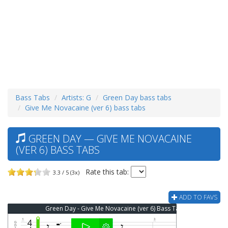
Bass Tabs
Artists: G
Green Day bass tabs
Give Me Novacaine (ver 6) bass tabs
GREEN DAY — GIVE ME NOVACAINE
(VER 6) BASS TABS
Rate this tab:
3.3 / 5 (3x)
ADD TO FAVS
Green Day - Give Me Novacaine (ver 6) Bass Tab