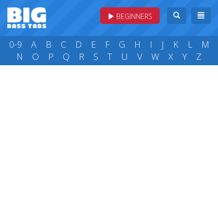
BEGINNERS
0-9
A
B
C
D
E
F
G
H
I
J
K
L
M
N
O
P
Q
R
S
T
U
V
W
X
Y
Z