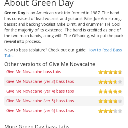
About Green Day
Green Day
is an American rock trio formed in 1987. The band
has consisted of lead vocalist and guitarist Billie Joe Armstrong,
bassist and backing vocalist Mike Dirnt, and drummer Tré Cool
for the majority of its existence. The band is credited as one of
the two main bands, along with The Offspring, who put the punk
revival into process.
New to bass tablature? Check out our guide:
How to Read Bass
Tabs
.
Other versions of Give Me Novacaine
Give Me Novacaine bass tabs
Give Me Novacaine (ver 3) bass tabs
Give Me Novacaine (ver 4) bass tabs
Give Me Novacaine (ver 5) bass tabs
Give Me Novacaine (ver 6) bass tabs
More Green Day bass tabs