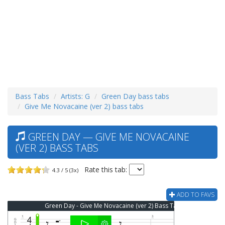
Bass Tabs
Artists: G
Green Day bass tabs
Give Me Novacaine (ver 2) bass tabs
GREEN DAY — GIVE ME NOVACAINE
(VER 2) BASS TABS
Rate this tab:
4.3 / 5 (3x)
ADD TO FAVS
Green Day - Give Me Novacaine (ver 2) Bass Tab