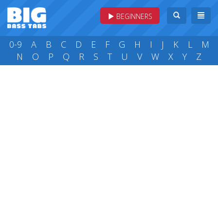
BEGINNERS
0-9
A
B
C
D
E
F
G
H
I
J
K
L
M
N
O
P
Q
R
S
T
U
V
W
X
Y
Z