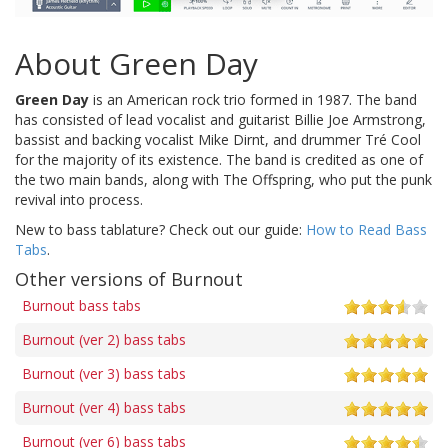
About Green Day
Green Day
is an American rock trio formed in 1987. The band
has consisted of lead vocalist and guitarist Billie Joe Armstrong,
bassist and backing vocalist Mike Dirnt, and drummer Tré Cool
for the majority of its existence. The band is credited as one of
the two main bands, along with The Offspring, who put the punk
revival into process.
New to bass tablature? Check out our guide:
How to Read Bass
Tabs
.
Other versions of Burnout
Burnout bass tabs
Burnout (ver 2) bass tabs
Burnout (ver 3) bass tabs
Burnout (ver 4) bass tabs
Burnout (ver 6) bass tabs