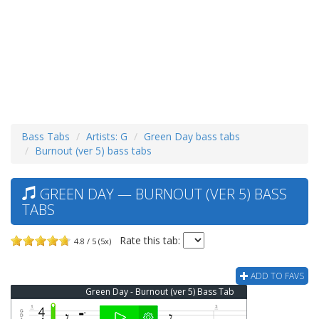
Bass Tabs
Artists: G
Green Day bass tabs
Burnout (ver 5) bass tabs
GREEN DAY — BURNOUT (VER 5) BASS
TABS
Rate this tab:
4.8 / 5 (5x)
ADD TO FAVS
Green Day - Burnout (ver 5) Bass Tab