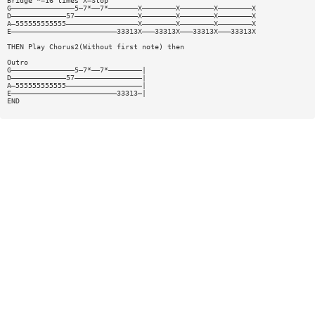
Bridge *=16 times X=Stop
G———————————————5—7*——7*———————X————————X————————X————————X
D—————————————57———————————————X————————X————————X————————X
A—555555555555—————————————————X————————X————————X————————X
E—————————————————————————33313X———33313X———33313X———33313X
THEN Play Chorus2(Without first note) then
Outro
G———————————————5—7*——7*————————|
D—————————————57————————————————|
A—555555555555——————————————————|
E—————————————————————————33313—|
END