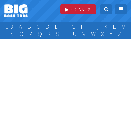
BEGINNERS
0-9
A
B
C
D
E
F
G
H
I
J
K
L
M
N
O
P
Q
R
S
T
U
V
W
X
Y
Z