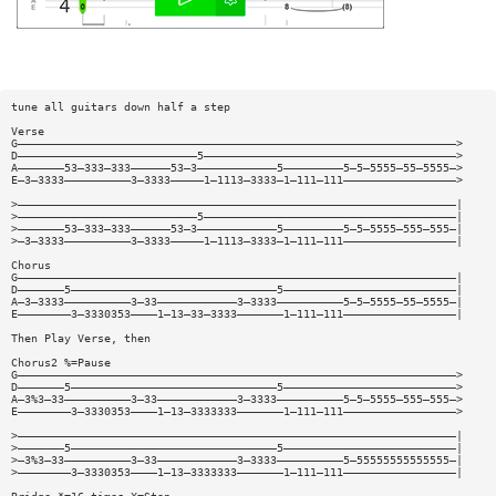
tune all guitars down half a step
Verse
G——————————————————————————————————————————————————————————————————>
D———————————————————————————5——————————————————————————————————————>
A———————53—333—333——————53—3————————————5—————————5—5—5555—55—5555—>
E—3—3333——————————3—3333—————1—1113—3333—1—111—111—————————————————>
>——————————————————————————————————————————————————————————————————|
>———————————————————————————5——————————————————————————————————————|
>———————53—333—333——————53—3————————————5—————————5—5—5555—555—555—|
>—3—3333——————————3—3333—————1—1113—3333—1—111—111—————————————————|
Chorus
G——————————————————————————————————————————————————————————————————|
D———————5———————————————————————————————5——————————————————————————|
A—3—3333——————————3—33————————————3—3333——————————5—5—5555—55—5555—|
E————————3—3330353————1—13—33—3333———————1—111—111—————————————————|
Then Play Verse, then
Chorus2 %=Pause
G——————————————————————————————————————————————————————————————————>
D———————5———————————————————————————————5——————————————————————————>
A—3%3—33——————————3—33————————————3—3333——————————5—5—5555—555—555—>
E————————3—3330353————1—13—3333333———————1—111—111—————————————————>
>——————————————————————————————————————————————————————————————————|
>———————5———————————————————————————————5——————————————————————————|
>—3%3—33——————————3—33————————————3—3333——————————5—55555555555555—|
>————————3—3330353————1—13—3333333———————1—111—111—————————————————|