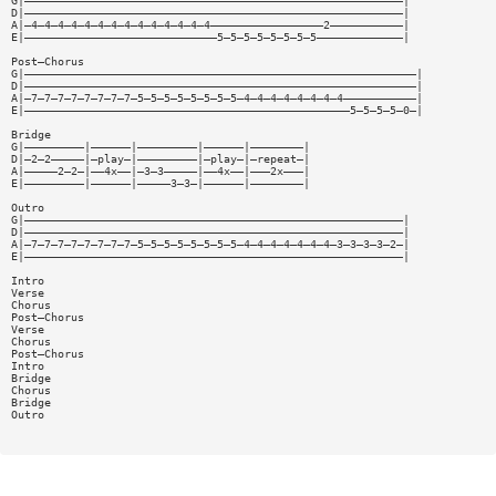
G|—————————————————————————————————————————————————————————|
D|—————————————————————————————————————————————————————————|
A|—4—4—4—4—4—4—4—4—4—4—4—4—4—4—————————————————2———————————|
E|—————————————————————————————5—5—5—5—5—5—5—5—————————————|
Post—Chorus
G|———————————————————————————————————————————————————————————|
D|———————————————————————————————————————————————————————————|
A|—7—7—7—7—7—7—7—7—5—5—5—5—5—5—5—5—4—4—4—4—4—4—4—4———————————|
E|—————————————————————————————————————————————————5—5—5—5—0—|
Bridge
G|—————————|——————|—————————|——————|————————|
D|—2—2—————|—play—|—————————|—play—|—repeat—|
A|—————2—2—|——4x——|—3—3—————|——4x——|———2x———|
E|—————————|——————|—————3—3—|——————|————————|
Outro
G|—————————————————————————————————————————————————————————|
D|—————————————————————————————————————————————————————————|
A|—7—7—7—7—7—7—7—7—5—5—5—5—5—5—5—5—4—4—4—4—4—4—4—3—3—3—3—2—|
E|—————————————————————————————————————————————————————————|
Intro
Verse
Chorus
Post—Chorus
Verse
Chorus
Post—Chorus
Intro
Bridge
Chorus
Bridge
Outro