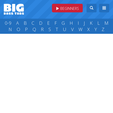
BEGINNERS
0-9
A
B
C
D
E
F
G
H
I
J
K
L
M
N
O
P
Q
R
S
T
U
V
W
X
Y
Z