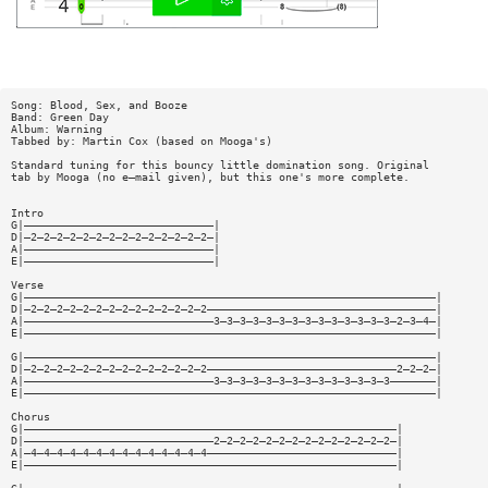
Song: Blood, Sex, and Booze
Band: Green Day
Album: Warning
Tabbed by: Martin Cox (based on Mooga's)
Standard tuning for this bouncy little domination song. Original
tab by Mooga (no e—mail given), but this one's more complete.
Intro
G|—————————————————————————————|
D|—2—2—2—2—2—2—2—2—2—2—2—2—2—2—|
A|—————————————————————————————|
E|—————————————————————————————|
Verse
G|———————————————————————————————————————————————————————————————|
D|—2—2—2—2—2—2—2—2—2—2—2—2—2—2———————————————————————————————————|
A|—————————————————————————————3—3—3—3—3—3—3—3—3—3—3—3—3—3—2—3—4—|
E|———————————————————————————————————————————————————————————————|
G|———————————————————————————————————————————————————————————————|
D|—2—2—2—2—2—2—2—2—2—2—2—2—2—2—————————————————————————————2—2—2—|
A|—————————————————————————————3—3—3—3—3—3—3—3—3—3—3—3—3—3———————|
E|———————————————————————————————————————————————————————————————|
Chorus
G|—————————————————————————————————————————————————————————|
D|—————————————————————————————2—2—2—2—2—2—2—2—2—2—2—2—2—2—|
A|—4—4—4—4—4—4—4—4—4—4—4—4—4—4—————————————————————————————|
E|—————————————————————————————————————————————————————————|