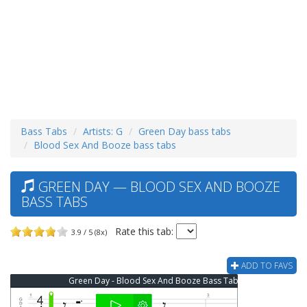
Bass Tabs
Artists: G
Green Day bass tabs
Blood Sex And Booze bass tabs
GREEN DAY — BLOOD SEX AND BOOZE
BASS TABS
Rate this tab:
3.9 / 5 (8x)
ADD TO FAVS
Green Day - Blood Sex And Booze Bass Tab