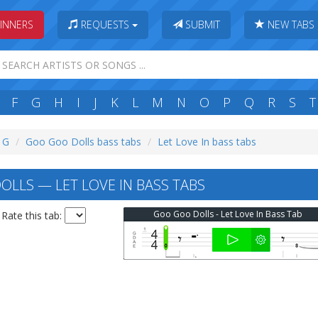
INNERS
REQUESTS
SUBMIT
NEW TABS
F
G
H
I
J
K
L
M
N
O
P
Q
R
S
T
: G
Goo Goo Dolls bass tabs
Let Love In bass tabs
LLS — LET LOVE IN BASS TABS
Goo Goo Dolls - Let Love In Bass Tab
Rate this tab: