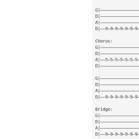
G|———————————————
D|———————————————
A|———————————————
D|——9—9—9—9—9—9—9
Chorus:
G|———————————————
D|———————————————
A|——5—5—5—5—5—5—5
D|———————————————
G|———————————————
D|———————————————
A|———————————————
D|——9—9—9—9—9—9—9
Bridge:
G|———————————————
D|———————————————
A|———————————————
D|——9—9—9—9—9—9—9