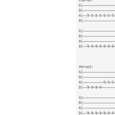
G|———————————————
D|———————————————
A|——5—5—5—5—5—5—5
D|———————————————
G|———————————————
D|———————————————
A|———————————————
D|——9—9—9—9—9—9—9
Verse2:
G|———————————————
D|———————————————
A|——————————5—5—5
D|——9—9—9—9——————
G|———————————————
D|———————————————
A|———————————————
D|——9—9—9—9—9—9—9