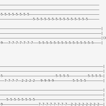
—————————————————————————————————————————————————————
—————————————————————————————————————————————————————
—5—5—5—5—5—5—5—5—————————————————————————————————————
——————————————————5—5—5—5—5—5—5—5—5—5—5—5—5—5—5——————
——————————————————————————————————————————————————————|
——————————————————————————————————————————————————————|
——————————————————————————————————————————————————————|(
—9———7—7—7—7—7—7—7———5—5—5—5—5—5—5—5—5—5—5—5—5—5—5————|
———————————————————————————————————————————————————————|
———————————————————————————————————————————————————————|
—5————————————————————————————5—5—5—5——————————5—5—5—5—|
———7—7—7—7——2—2—2—2———9—9—9—9——————————5—5—5—5—————————|
———————————————————————————————————————————————————————|
———————————————————————————————————————————————————————|
————5—5—5—5—5—5—5—5————————————————————————————————————|
—9———————————————————7—7—7—7—7—7—7—7——2—2—2—2—2—2—2—2——|