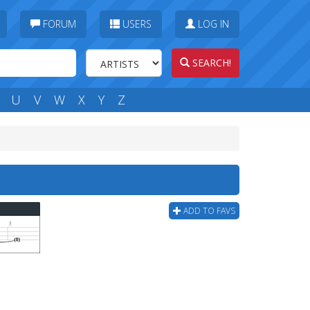
FORUM
USERS
LOG IN
SEARCH!
U
V
W
X
Y
Z
ADD TO FAVS