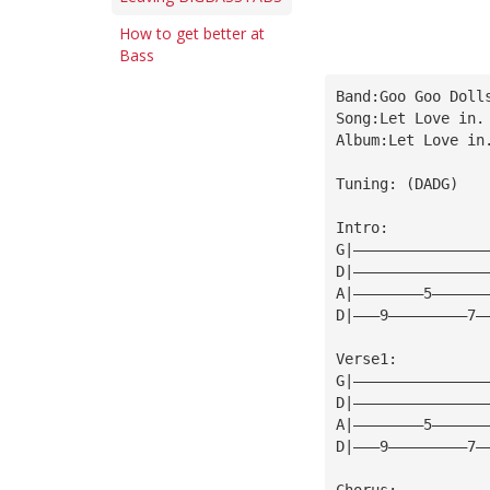
How to get better at
Bass
Band:Goo Goo Doll
Song:Let Love in.
Album:Let Love in
Tuning: (DADG)
Intro:
G|———————————————
D|———————————————
A|————————5——————
D|———9—————————7—
Verse1:
G|———————————————
D|———————————————
A|————————5——————
D|———9—————————7—
Chorus: