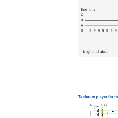
End on:
G|———————————————
D|———————————————
A|———————————————
D|——9—9—9—9—9—9—9
 bigbasstabs.
Tablature player for t