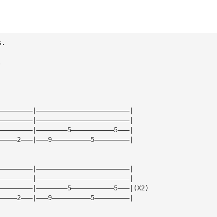
s.
.
—————————|————————————————————————|
—————————|————————————————————————|
—————————|————————5———————————5———|
—————2———|———9——————————5—————————|
—————————|————————————————————————|
—————————|————————————————————————|
—————————|————————5———————————5———|(X2)
—————2———|———9——————————5—————————|