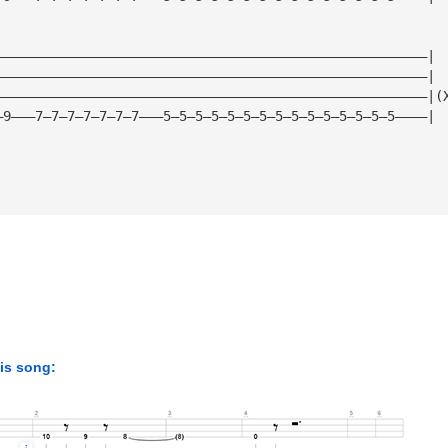
——————————————————————————————————————————————————————|
——————————————————————————————————————————————————————|
——————————————————————————————————————————————————————|(
—9———7—7—7—7—7—7—7———5—5—5—5—5—5—5—5—5—5—5—5—5—5—5————|
his song: