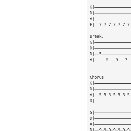
G|———————————————
D|———————————————
A|———————————————
E|——7—7—7—7—7—7—7
Break:
G|———————————————
D|———————————————
D|——5————————————
A|—————5———9———7—
Chorus:
G|———————————————
D|———————————————
A|——5—5—5—5—5—5—5
D|———————————————
G|———————————————
D|———————————————
A|———————————————
D|——9—9—9—9—9—9—9