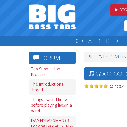
BEG
0-9
A
B
C
D
E
Bass Tabs
Artists
FORUM
Tab Submission
GOO GOO DO
Process
The introductions
5.0 / 5 (2x)
thread!
Things I wish I knew
before playing live/in a
band
DANNYBASSMAN93
Leaving BIGBASSTABS