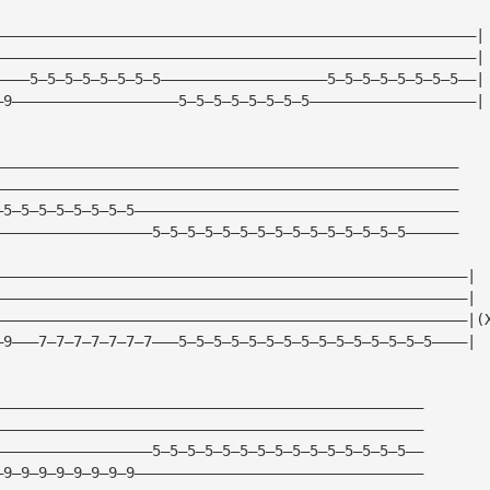
———————————————————————————————————————————————————————|
———————————————————————————————————————————————————————|
————5—5—5—5—5—5—5—5———————————————————5—5—5—5—5—5—5—5——|
—9———————————————————5—5—5—5—5—5—5—5———————————————————|
—————————————————————————————————————————————————————
—————————————————————————————————————————————————————
—5—5—5—5—5—5—5—5—————————————————————————————————————
——————————————————5—5—5—5—5—5—5—5—5—5—5—5—5—5—5——————
——————————————————————————————————————————————————————|
——————————————————————————————————————————————————————|
——————————————————————————————————————————————————————|(
—9———7—7—7—7—7—7—7———5—5—5—5—5—5—5—5—5—5—5—5—5—5—5————|
—————————————————————————————————————————————————
—————————————————————————————————————————————————
——————————————————5—5—5—5—5—5—5—5—5—5—5—5—5—5—5——
—9—9—9—9—9—9—9—9—————————————————————————————————