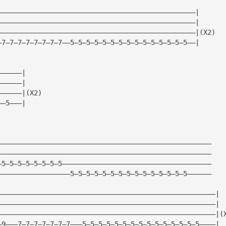
—————————————————————————————————————————————————|
—————————————————————————————————————————————————|
—————————————————————————————————————————————————|(X2)
—7—7—7—7—7—7—7—7——5—5—5—5—5—5—5—5—5—5—5—5—5—5—5——|
——————|
——————|
——————|(X2)
——5———|
—————————————————————————————————————————————————————
—————————————————————————————————————————————————————
—5—5—5—5—5—5—5—5—————————————————————————————————————
——————————————————5—5—5—5—5—5—5—5—5—5—5—5—5—5—5——————
——————————————————————————————————————————————————————|
——————————————————————————————————————————————————————|
——————————————————————————————————————————————————————|(
—9———7—7—7—7—7—7—7———5—5—5—5—5—5—5—5—5—5—5—5—5—5—5————|