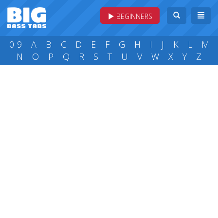
BEGINNERS
0-9
A
B
C
D
E
F
G
H
I
J
K
L
M
N
O
P
Q
R
S
T
U
V
W
X
Y
Z