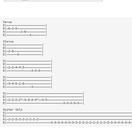
Verse
G|——————————————————————|
D|—0—2—5————————————————|
A|————————2—0———————————|
E|—————————————3————————|
Chorus
G|————————————————————|
D|————————————————————|
A|—2—0————————————————|
E|——————3—————————————|
G|—————————————————————————|
D|—————————————————————————|
A|—2—2—4—4—5———————————————|
E|——————————————3—3—3——————|
G|—————————————————————————|
D|—————————————————————————|
A|—3—4—5—2—0———————————————|
E|——————————————3——————————|
G|———————————————————————————————————————————|
D|———————————————————————————————————————————|
A|—2—2—2—2*—4—4—4—4*——4—5————————————————————|
E|————————————————————————————————3—3—3—3—3——|
Guitar Solo
G|———————————————————————————————————————————————————————————————————————
D|———————————————————————————————————————————————————————————————————————
A|—2—2—2—2—2—2—2—2—2—————————————————————————————————————————————————————
E|—————————————————————————3—3—3—3—3—3—3—3—2—2—2—2—2—2—2—2—3—3—3—3—3—3—3—