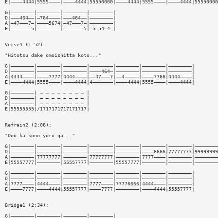
E|————4444|5555————|————4444|55550000|————4444|5555————|————4444|55550000
G|————————|————————|————————|————————|
D|———464——|—764————|———464——|————————|
A|—47———7—|————5674|—47———7—|————————|
E|———————5|————————|———————5|—5—54—4—|
Verse4 (1:52):
"Hitotsu dake omoishitta koto..."
G|————————|————————|————————|————————|————————|————————|————————|
D|————————|————————|————————|————464—|————————|————————|————————|
A|4444————|————7777|4444————|——47———7|——4—————|————7766|4444————|
E|————4444|5555————|————4444|4———————|————4444|5555————|————4444|
G|————————| — — — — — — — — |
D|————————| — — — — — — — — |
A|————————| — — — — — — — — |
E|55555555|/1717171717171717|
Refrain2 (2:08):
"Dou ka kono yoru ga..."
G|————————|————————|————————|————————|————————|————————|————————|————————
D|————————|————————|————————|————————|————————|————6666|77777777|99999999
A|————————|77777777|————————|77777777|————————|7777————|————————|————————
E|55557777|————————|55557777|————————|55557777|————————|————————|————————
G|————————|————————|————————|————————|————————|————————|————————|
D|————————|————————|————————|————————|————————|————————|————————|
A|7777————|4444————|————————|7777————|77776666|4444————|————————|
E|————7777|————4444|55557777|————7777|————————|————4444|55557777|
Bridge1 (2:34):
G|————————|————————|————————|————————|