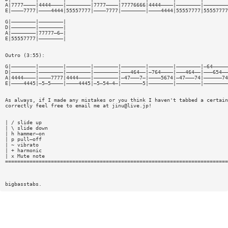
A|7777————|4444————|————————|7777————|77776666|4444————|————————|————————
E|————7777|————4444|55557777|————7777|————————|————4444|55557777|55557777
G|————————|————————|
D|————————|————————|
A|————————|77777—6—|
E|55557777|————————|
Outro (3:55):
G|————————|————————|————————|————————|————————|————————|————————|—64—————
D|————————|————————|————————|————————|———464——|—764————|———464——|———654——
A|4444————|————7777|4444————|————————|—47———7—|————5674|—47———74|——————74
E|————4445|—5—5————|————4445|—5—54—4—|———————5|————————|————————|————————
As always, if I made any mistakes or you think I haven't tabbed a certain
correctly feel free to email me at
jinu@live.jp
!
| / slide up
| \ slide down
| h hammer—on
| p pull—off
| ~ vibrato
| + harmonic
| x Mute note
=========================================================================
bigbasstabs.