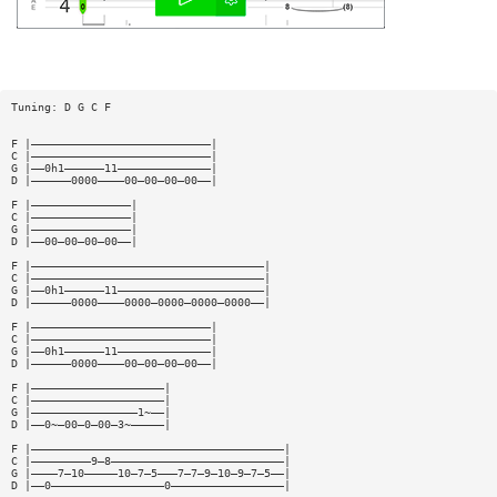
Tuning: D G C F
F |———————————————————————————|
C |———————————————————————————|
G |——0h1——————11——————————————|
D |——————0000————00—00—00—00——|
F |———————————————|
C |———————————————|
G |———————————————|
D |——00—00—00—00——|
F |———————————————————————————————————|
C |———————————————————————————————————|
G |——0h1——————11——————————————————————|
D |——————0000————0000—0000—0000—0000——|
F |———————————————————————————|
C |———————————————————————————|
G |——0h1——————11——————————————|
D |——————0000————00—00—00—00——|
F |————————————————————|
C |————————————————————|
G |————————————————1~——|
D |——0~—00—0—00—3~—————|
F |——————————————————————————————————————|
C |—————————9—8——————————————————————————|
G |————7—10—————10—7—5———7—7—9—10—9—7—5——|
D |——0—————————————————0—————————————————|