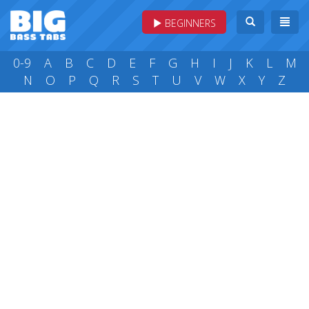
BEGINNERS
0-9
A
B
C
D
E
F
G
H
I
J
K
L
M
N
O
P
Q
R
S
T
U
V
W
X
Y
Z