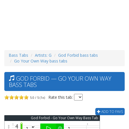
Bass Tabs
Artists: G
God Forbid bass tabs
Go Your Own Way bass tabs
GOD FORBID — GO YOUR OWN WAY
BASS TABS
Rate this tab:
5.0 / 5 (1x)
ADD TO FAVS
God Forbid - Go Your Own Way Bass Tab