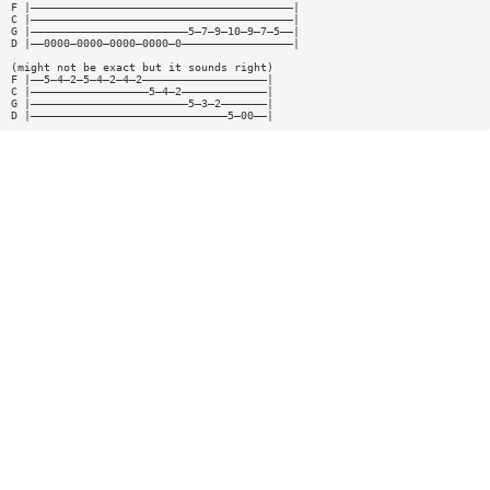
F |————————————————————————————————————————|
C |————————————————————————————————————————|
G |————————————————————————5—7—9—10—9—7—5——|
D |——0000—0000—0000—0000—0—————————————————|
(might not be exact but it sounds right)
F |——5—4—2—5—4—2—4—2———————————————————|
C |——————————————————5—4—2—————————————|
G |————————————————————————5—3—2———————|
D |——————————————————————————————5—00——|