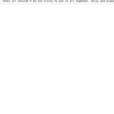
thats it! shouldn't be too tricky to put it all together. enjoy and pleas