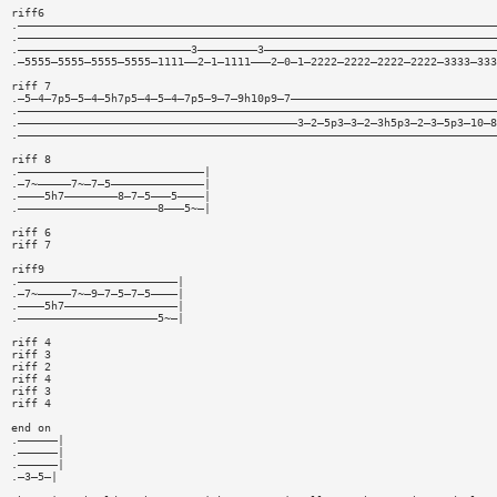
riff6
.————————————————————————————————————————————————————————————————————————
.————————————————————————————————————————————————————————————————————————
.——————————————————————————3—————————3———————————————————————————————————
.—5555—5555—5555—5555—1111——2—1—1111———2—0—1—2222—2222—2222—2222—3333—333
riff 7
.—5—4—7p5—5—4—5h7p5—4—5—4—7p5—9—7—9h10p9—7———————————————————————————————
.————————————————————————————————————————————————————————————————————————
.——————————————————————————————————————————3—2—5p3—3—2—3h5p3—2—3—5p3—10—8
.————————————————————————————————————————————————————————————————————————
riff 8
.————————————————————————————|
.—7~—————7~—7—5——————————————|
.————5h7————————8—7—5———5————|
.—————————————————————8———5~—|
riff 6
riff 7
riff9
.————————————————————————|
.—7~—————7~—9—7—5—7—5————|
.————5h7—————————————————|
.—————————————————————5~—|
riff 4
riff 3
riff 2
riff 4
riff 3
riff 4
end on
.——————|
.——————|
.——————|
.—3—5—|