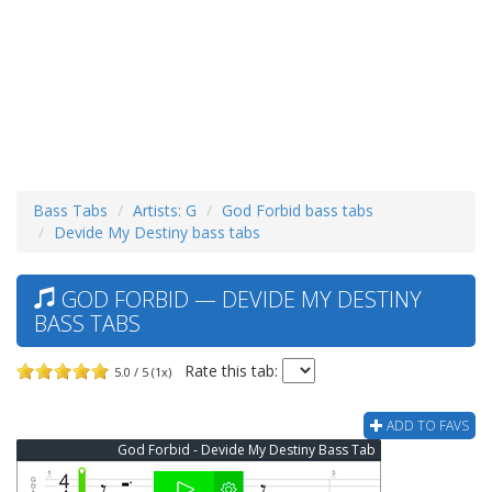
Bass Tabs
Artists: G
God Forbid bass tabs
Devide My Destiny bass tabs
GOD FORBID — DEVIDE MY DESTINY
BASS TABS
Rate this tab:
5.0 / 5 (1x)
ADD TO FAVS
God Forbid - Devide My Destiny Bass Tab