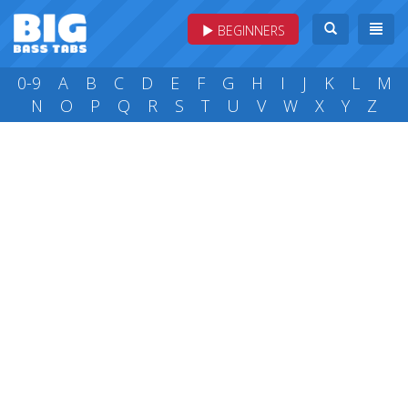
BEGINNERS
0-9
A
B
C
D
E
F
G
H
I
J
K
L
M
N
O
P
Q
R
S
T
U
V
W
X
Y
Z