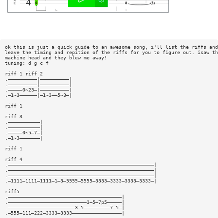
ok this is just a quick guide to an awesome song, i'll list the riffs and
leave the timing and repition of the riffs for you to figure out. isaw th
machine head and they blew me away!
tuning: d g c f
riff 1 riff 2
.——————————|——————————|
.——————————|——————————|
.—————0~23—|——————————|
.—1~3——————|—1~3——5~3—|
riff 1
riff 3
.———————————|
.———————————|
.—————0~5—7—|
.—1~3———————|
riff 1
riff 4
.——————————————————————————————————————————————————|
.——————————————————————————————————————————————————|
.——————————————————————————————————————————————————|
.—1111—1111—1111—1—3—5555—5555—3333—3333—3333—3333—|
riff5
.———————————————————————————————————————|
.———————————————————————————3—5—7p5—————|
.———————————————————————3—5—————————7—5—|
.—555—111—222—3333—3333—————————————————|