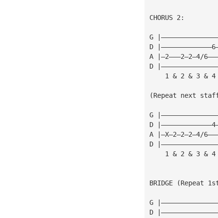
CHORUS 2:
G |——————————————
D |—————————————6
A |—2———2—2—4/6——
D |——————————————
    1 & 2 & 3 & 4
(Repeat next staf
G |——————————————
D |—————————————4
A |—X—2—2—2—4/6——
D |——————————————
    1 & 2 & 3 & 4
BRIDGE (Repeat 1s
                 
G |——————————————
D |——————————————