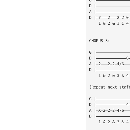
D |——————————————
A |——————————————
D |—r———2———2—2—0
    1 & 2 & 3 & 4
CHORUS 3:
G |——————————————
D |—————————————6
A |—2———2—2—4/6——
D |——————————————
    1 & 2 & 3 & 4
(Repeat next staf
G |——————————————
D |—————————————4
A |—X—2—2—2—4/6——
D |——————————————
    1 & 2 & 3 & 4