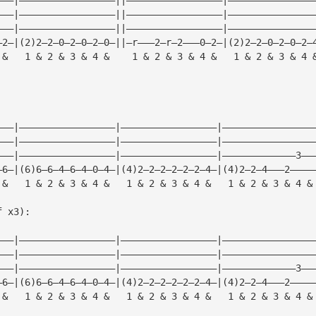
———|—————————————————||—————————————————|———————————————
———|—————————————————||—————————————————|———————————————
—2—|(2)2—2—0—2—0—2—0—||—r———2—r—2———0—2—|(2)2—2—0—2—0—2—
 &   1 & 2 & 3 & 4 &    1 & 2 & 3 & 4 &   1 & 2 & 3 & 4 
———|—————————————————|—————————————————|————————————————
———|—————————————————|—————————————————|————————————————
———|—————————————————|—————————————————|—————————————3——
—6—|(6)6—6—4—6—4—0—4—|(4)2—2—2—2—2—2—4—|(4)2—2—4———2————
 &   1 & 2 & 3 & 4 &   1 & 2 & 3 & 4 &   1 & 2 & 3 & 4 &
f x3):
———|—————————————————|—————————————————|————————————————
———|—————————————————|—————————————————|————————————————
———|—————————————————|—————————————————|—————————————3——
—6—|(6)6—6—4—6—4—0—4—|(4)2—2—2—2—2—2—4—|(4)2—2—4———2————
 &   1 & 2 & 3 & 4 &   1 & 2 & 3 & 4 &   1 & 2 & 3 & 4 &