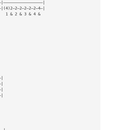
—|—————————————————|
—|(4)2—2—2—2—2—2—4—|
   1 & 2 & 3 & 4 &
—|
—|
—|
—|
——|