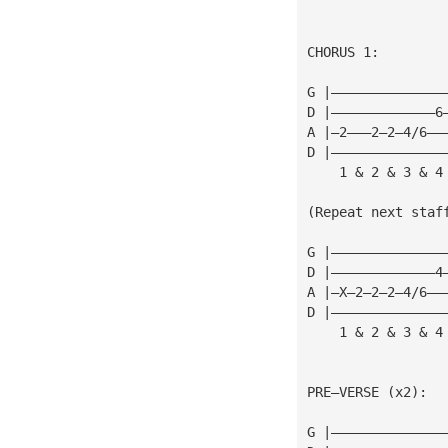
CHORUS 1:
G |——————————————
D |—————————————6
A |—2———2—2—4/6——
D |——————————————
    1 & 2 & 3 & 4
(Repeat next staf
G |——————————————
D |—————————————4
A |—X—2—2—2—4/6——
D |——————————————
    1 & 2 & 3 & 4
PRE—VERSE (x2):
G |——————————————