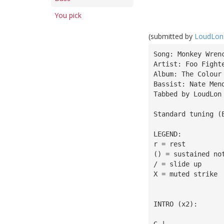
You pick
(submitted by
LoudLon
Song: Monkey Wren
Artist: Foo Fight
Album: The Colour
Bassist: Nate Men
Tabbed by LoudLon
Standard tuning (
LEGEND:
r = rest
() = sustained no
/ = slide up
X = muted strike
INTRO (x2):
                 
G |——————————————