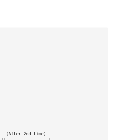
   (After 2nd time)
—||—————————————————|