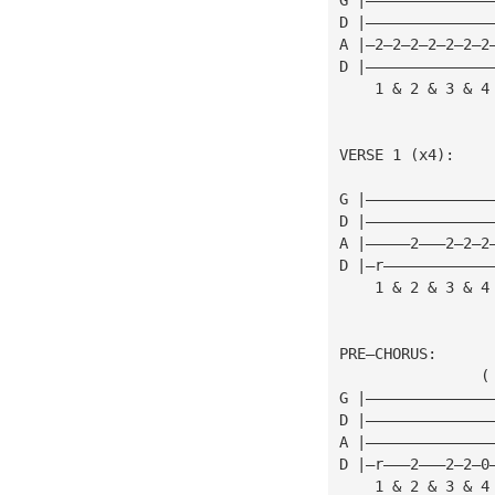
D |——————————————
A |—2—2—2—2—2—2—2
D |——————————————
    1 & 2 & 3 & 4
VERSE 1 (x4):
G |——————————————
D |——————————————
A |—————2———2—2—2
D |—r————————————
    1 & 2 & 3 & 4
PRE—CHORUS:
                (
G |——————————————
D |——————————————
A |——————————————
D |—r———2———2—2—0
    1 & 2 & 3 & 4