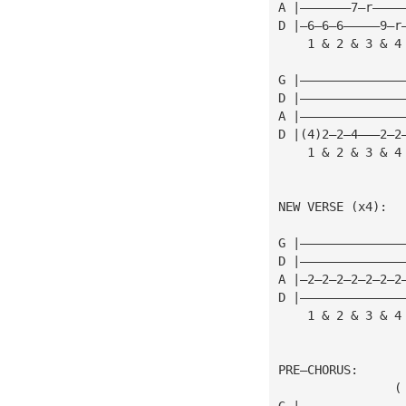
A |———————7—r————
D |—6—6—6—————9—r
    1 & 2 & 3 & 4
G |——————————————
D |——————————————
A |——————————————
D |(4)2—2—4———2—2
    1 & 2 & 3 & 4
NEW VERSE (x4):
G |——————————————
D |——————————————
A |—2—2—2—2—2—2—2
D |——————————————
    1 & 2 & 3 & 4
PRE—CHORUS:
                (
G |——————————————