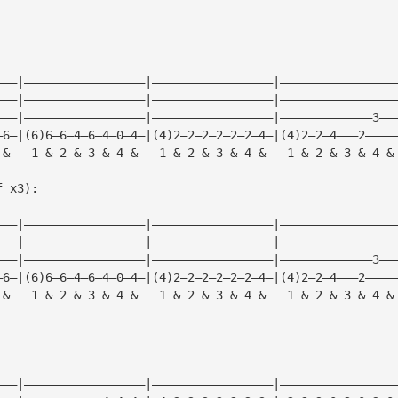
———|—————————————————|—————————————————|————————————————
———|—————————————————|—————————————————|————————————————
———|—————————————————|—————————————————|—————————————3——
—6—|(6)6—6—4—6—4—0—4—|(4)2—2—2—2—2—2—4—|(4)2—2—4———2————
 &   1 & 2 & 3 & 4 &   1 & 2 & 3 & 4 &   1 & 2 & 3 & 4 &
f x3):
———|—————————————————|—————————————————|————————————————
———|—————————————————|—————————————————|————————————————
———|—————————————————|—————————————————|—————————————3——
—6—|(6)6—6—4—6—4—0—4—|(4)2—2—2—2—2—2—4—|(4)2—2—4———2————
 &   1 & 2 & 3 & 4 &   1 & 2 & 3 & 4 &   1 & 2 & 3 & 4 &
———|—————————————————|—————————————————|————————————————