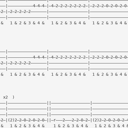
———|———————————4—4—4—|—4—2—2—2—2—2—2—2—|—2—2—2—0—2—0—2—0
—2—|—2—2—2—2—2———————|—————————————————|————————————————
———|—————————————————|—————————————————|————————————————
 &   1 & 2 & 3 & 4 &   1 & 2 & 3 & 4 &   1 & 2 & 3 & 4 &
———|—————————————————|—————————————————|————————————————
———|———————————4—4—4—|—4—2—2—2—2—2—2—2—|—2—2—2—0—2—0—2—0
—2—|—2—2—2—2—2———————|—————————————————|————————————————
———|—————————————————|—————————————————|————————————————
 &   1 & 2 & 3 & 4 &   1 & 2 & 3 & 4 &   1 & 2 & 3 & 4 &
  x2  )
———|—————————————————||—————————————————|———————————————
———|—————————————————||—————————————————|———————————————
———|—————————————————||—————————————————|———————————————
—2—|(2)2—2—0—2—0—2—0—||—r———2———2—2—0—2—|(2)2—2—0—2—0—2—
 &   1 & 2 & 3 & 4 &    1 & 2 & 3 & 4 &   1 & 2 & 3 & 4 