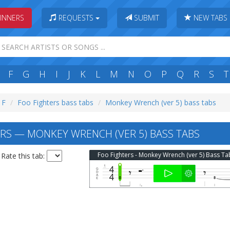
INNERS
REQUESTS
SUBMIT
NEW TABS
F
G
H
I
J
K
L
M
N
O
P
Q
R
S
T
 F
Foo Fighters bass tabs
Monkey Wrench (ver 5) bass tabs
RS — MONKEY WRENCH (VER 5) BASS TABS
Foo Fighters - Monkey Wrench (ver 5) Bass Ta
Rate this tab: