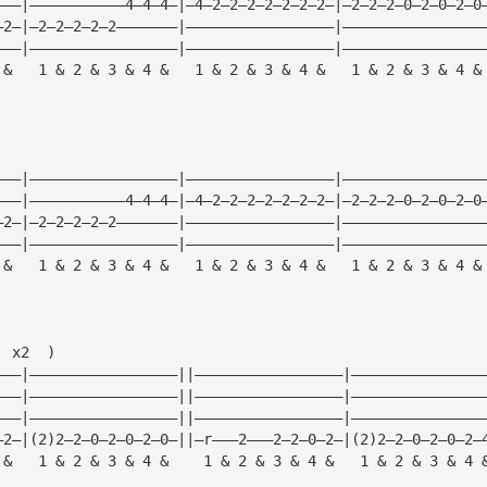
———|———————————4—4—4—|—4—2—2—2—2—2—2—2—|—2—2—2—0—2—0—2—0
—2—|—2—2—2—2—2———————|—————————————————|————————————————
———|—————————————————|—————————————————|————————————————
 &   1 & 2 & 3 & 4 &   1 & 2 & 3 & 4 &   1 & 2 & 3 & 4 &
———|—————————————————|—————————————————|————————————————
———|———————————4—4—4—|—4—2—2—2—2—2—2—2—|—2—2—2—0—2—0—2—0
—2—|—2—2—2—2—2———————|—————————————————|————————————————
———|—————————————————|—————————————————|————————————————
 &   1 & 2 & 3 & 4 &   1 & 2 & 3 & 4 &   1 & 2 & 3 & 4 &
  x2  )
———|—————————————————||—————————————————|———————————————
———|—————————————————||—————————————————|———————————————
———|—————————————————||—————————————————|———————————————
—2—|(2)2—2—0—2—0—2—0—||—r———2———2—2—0—2—|(2)2—2—0—2—0—2—
 &   1 & 2 & 3 & 4 &    1 & 2 & 3 & 4 &   1 & 2 & 3 & 4 