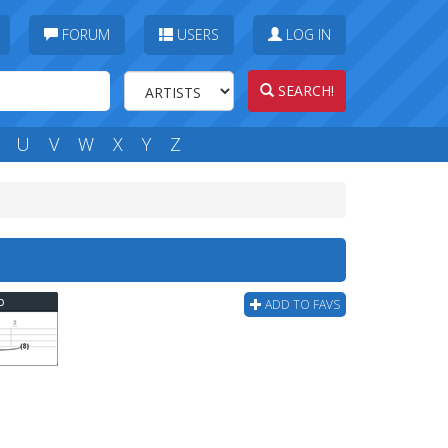
FORUM
USERS
LOG IN
SEARCH!
U
V
W
X
Y
Z
b
ADD TO FAVS