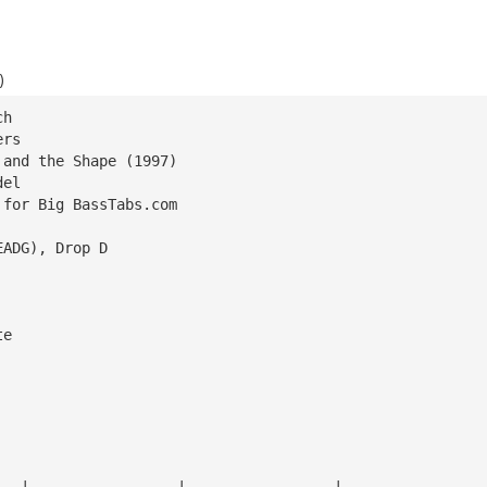
)
ch
ers
 and the Shape (1997)
del
 for Big BassTabs.com
EADG), Drop D
te
                                                        
———|—————————————————|—————————————————|————————————————