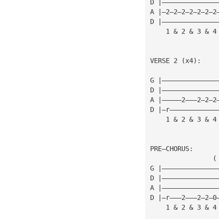
D |——————————————
A |—2—2—2—2—2—2—2
D |——————————————
    1 & 2 & 3 & 4
VERSE 2 (x4):
G |——————————————
D |——————————————
A |—————2———2—2—2
D |—r————————————
    1 & 2 & 3 & 4
PRE—CHORUS:
                (
G |——————————————
D |——————————————
A |——————————————
D |—r———2———2—2—0
    1 & 2 & 3 & 4