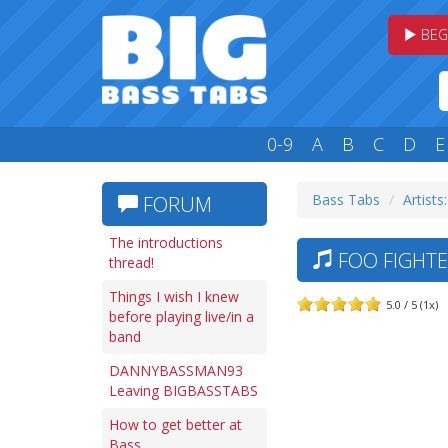
BEG
0-9
A
B
C
D
E
Bass Tabs
Artists:
FORUM
The introductions
FOO FIGHTE
thread!
Things I wish I knew
5.0 / 5 (1x)
before playing live/in a
band
DANNYBASSMAN93
Leaving BIGBASSTABS
How to get better at
Bass