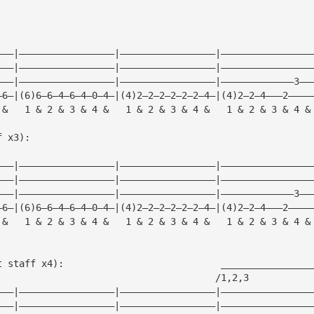
———|—————————————————|—————————————————|————————————————
———|—————————————————|—————————————————|————————————————
———|—————————————————|—————————————————|—————————————3——
—6—|(6)6—6—4—6—4—0—4—|(4)2—2—2—2—2—2—4—|(4)2—2—4———2————
 &   1 & 2 & 3 & 4 &   1 & 2 & 3 & 4 &   1 & 2 & 3 & 4 &
f x3):
———|—————————————————|—————————————————|————————————————
———|—————————————————|—————————————————|————————————————
———|—————————————————|—————————————————|—————————————3——
—6—|(6)6—6—4—6—4—0—4—|(4)2—2—2—2—2—2—4—|(4)2—2—4———2————
 &   1 & 2 & 3 & 4 &   1 & 2 & 3 & 4 &   1 & 2 & 3 & 4 &
t staff x4):                            ________________
                                       /1,2,3           
———|—————————————————|—————————————————|————————————————
———|—————————————————|—————————————————|————————————————