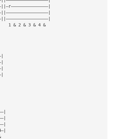
—||—r———————————————|
—||—————————————————|
—||—————————————————|
    1 & 2 & 3 & 4 &
—|
—|
—|
—|
——|
——|
——|
4—|
&