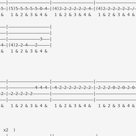
———|—————————————————|—————————————————|————————————————
—5—|(5)5—5—5—5—5—0—4—|(4)2—2—2—2—2—2—4—|(4)2—2—2—2—2—2—/
 &   1 & 2 & 3 & 4 &   1 & 2 & 3 & 4 &   1 & 2 & 3 & 4 &
———|—————————————————|
———|—————————————————|
———|—————————————3———|
—4—|(4)2—2—4———2—————|
 &   1 & 2 & 3 & 4 &
———|—————————————————|—————————————————|————————————————
———|———————————4—4—4—|—4—2—2—2—2—2—2—2—|—2—2—2—0—2—0—2—0
—2—|—2—2—2—2—2———————|—————————————————|————————————————
———|—————————————————|—————————————————|————————————————
 &   1 & 2 & 3 & 4 &   1 & 2 & 3 & 4 &   1 & 2 & 3 & 4 &
  x2  )
———|—————————————————||—————————————————|———————————————