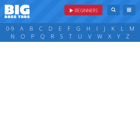
BEGINNERS
0-9
A
B
C
D
E
F
G
H
I
J
K
L
M
N
O
P
Q
R
S
T
U
V
W
X
Y
Z