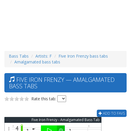
Bass Tabs
Artists: F
Five Iron Frenzy bass tabs
Amalgamated bass tabs
FIVE IRON FRENZY — AMALGAMATED
BASS TABS
Rate this tab:
ADD TO FAVS
Five Iron Frenzy - Amalgamated Bass Tab