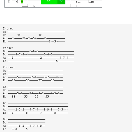
Intro:
G: ————————————————————————————————
D: —————4>——————————4>—————————————
A: ——5>————2>—0>—5>————2>——————————
E: ———————————————————————3>—5>————
Verse:
G: ————————————3—6—3————————————————————
D: ————4—7—4—4—————————0—4—0————————————
A: ——5———————————————2——————————4—7—4———
E: ———————————————————————————5—————————
Chorus:
G: ———————————————————————————————
D: ———————————————————————————————
A: —————5—2—————7—4————9—7————4—7—
E: ——33——————55—————77—————55—————
G: ———————————————————————————————
D: ———————————————————————————————
A: —————5—2————74———4—7————4—5—7——
E: ——33—————55————55————55————————
G: ——————————————————————————————————
D: ——————————————————————————————————
A: ————2—5—2———4—7—4———6—9—6———7—5—4—
E: ——3———————5———————7———————5———————
G: —————————————————————
D: —————————————————————
A: ——————5—2———4—7—4—5——
E: ——3—3—————5——————————