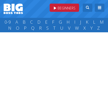
BEGINNERS
0-9
A
B
C
D
E
F
G
H
I
J
K
L
M
N
O
P
Q
R
S
T
U
V
W
X
Y
Z