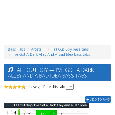
Bass Tabs
Artists: F
Fall Out Boy bass tabs
I've Got A Dark Alley And A Bad Idea bass tabs
FALL OUT BOY — I'VE GOT A DARK
ALLEY AND A BAD IDEA BASS TABS
Rate this tab:
5.0 / 5 (1x)
ADD TO FAVS
Fall Out Boy - I've Got A Dark Alley And A Bad Idea Bass Tab