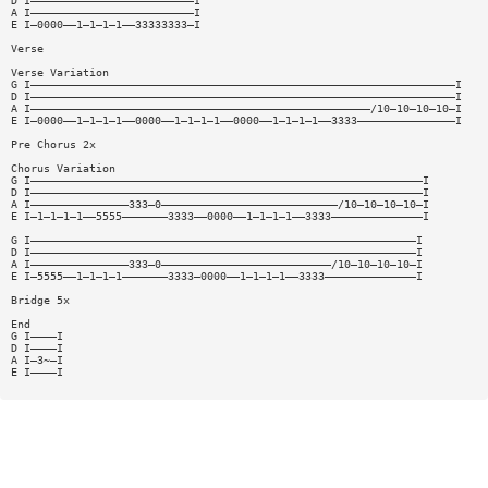
D I—————————————————————————I
A I—————————————————————————I
E I—0000——1—1—1—1——33333333—I
Verse
Verse Variation
G I—————————————————————————————————————————————————————————————————I
D I—————————————————————————————————————————————————————————————————I
A I————————————————————————————————————————————————————/10—10—10—10—I
E I—0000——1—1—1—1——0000——1—1—1—1——0000——1—1—1—1——3333———————————————I
Pre Chorus 2x
Chorus Variation
G I————————————————————————————————————————————————————————————I
D I————————————————————————————————————————————————————————————I
A I———————————————333—0———————————————————————————/10—10—10—10—I
E I—1—1—1—1——5555———————3333——0000——1—1—1—1——3333——————————————I
G I———————————————————————————————————————————————————————————I
D I———————————————————————————————————————————————————————————I
A I———————————————333—0——————————————————————————/10—10—10—10—I
E I—5555——1—1—1—1———————3333—0000——1—1—1—1——3333——————————————I
Bridge 5x
End
G I————I
D I————I
A I—3~—I
E I————I