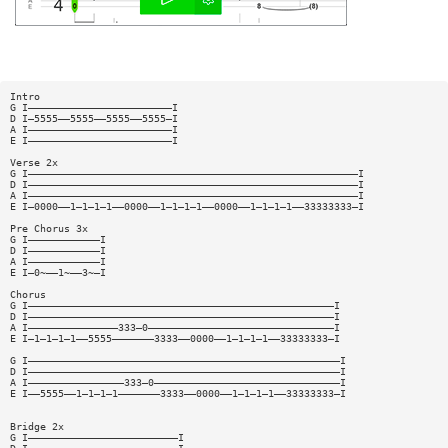
Intro
G I————————————————————————I
D I—5555——5555——5555——5555—I
A I————————————————————————I
E I————————————————————————I
Verse 2x
G I———————————————————————————————————————————————————————I
D I———————————————————————————————————————————————————————I
A I———————————————————————————————————————————————————————I
E I—0000——1—1—1—1——0000——1—1—1—1——0000——1—1—1—1——33333333—I
Pre Chorus 3x
G I————————————I
D I————————————I
A I————————————I
E I—0~——1~——3~—I
Chorus
G I———————————————————————————————————————————————————I
D I———————————————————————————————————————————————————I
A I———————————————333—0———————————————————————————————I
E I—1—1—1—1——5555———————3333——0000——1—1—1—1——33333333—I
G I————————————————————————————————————————————————————I
D I————————————————————————————————————————————————————I
A I————————————————333—0———————————————————————————————I
E I——5555——1—1—1—1———————3333——0000——1—1—1—1——33333333—I
Bridge 2x
G I—————————————————————————I