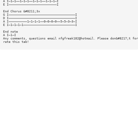
A I—1—1——1—1—1——1—1—1——1—1—1—I
E I——————————————————————————I
End Chorus &#8211;3x
G I————————————————————————————————————I
D I————————————————————————————————————I
A I——————————1—1—1—1——0—0—0—0——5—5—3—3—I
E I—1—1—1—1————————————————————————————I
End note
A I—1—I
Any comments, questions email nfgfreak182@hotmail. Please don&#8217;t for
rate this tab!