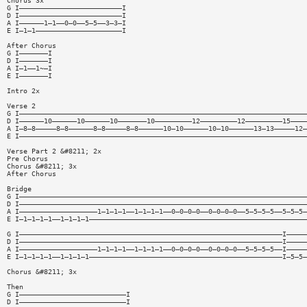
Chorus 3x
G I—————————————————————————I
D I—————————————————————————I
A I——————1—1——0—0——5—5——3—3—I
E I—1—1—————————————————————I
After Chorus
G I———————I
D I———————I
A I—1——1~—I
E I———————I
Intro 2x
Verse 2
G I——————————————————————————————————————————————————————————————————————
D I——————10——————10——————10———————10—————————12—————————12—————————15————
A I—8—8—————8—8——————8—8—————8—8——————10—10——————10—10——————13—13—————12—
E I——————————————————————————————————————————————————————————————————————
Verse Part 2 &#8211; 2x
Pre Chorus
Chorus &#8211; 3x
After Chorus
Bridge
G I——————————————————————————————————————————————————————————————————————
D I——————————————————————————————————————————————————————————————————————
A I———————————————————1—1—1—1——1—1—1—1——0—0—0—0——0—0—0—0——5—5—5—5——5—5—5—
E I—1—1—1—1——1—1—1—1—————————————————————————————————————————————————————
G I————————————————————————————————————————————————————————————————I—————
D I————————————————————————————————————————————————————————————————I—————
A I———————————————————1—1—1—1——1—1—1—1——0—0—0—0——0—0—0—0——5—5—5—5——I—————
E I—1—1—1—1——1—1—1—1———————————————————————————————————————————————I—5—5—
Chorus &#8211; 3x
Then
G I——————————————————————————I
D I——————————————————————————I