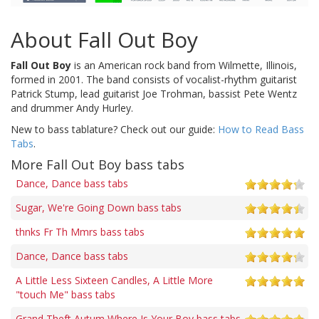
About Fall Out Boy
Fall Out Boy
is an American rock band from Wilmette, Illinois,
formed in 2001. The band consists of vocalist-rhythm guitarist
Patrick Stump, lead guitarist Joe Trohman, bassist Pete Wentz
and drummer Andy Hurley.
New to bass tablature? Check out our guide:
How to Read Bass
Tabs
.
More Fall Out Boy bass tabs
Dance, Dance bass tabs
Sugar, We're Going Down bass tabs
thnks Fr Th Mmrs bass tabs
Dance, Dance bass tabs
A Little Less Sixteen Candles, A Little More
"touch Me" bass tabs
Grand Theft Autum Where Is Your Boy bass tabs