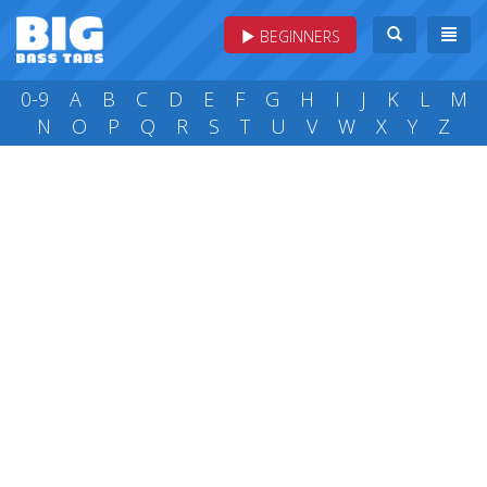
BEGINNERS
0-9
A
B
C
D
E
F
G
H
I
J
K
L
M
N
O
P
Q
R
S
T
U
V
W
X
Y
Z