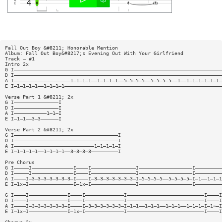
Fall Out Boy &#8211; Honorable Mention
Album: Fall Out Boy&#8217;s Evening Out With Your Girlfriend
Track — #1
Intro 2x
G I——————————————————————————————————————————————————————————————————————
D I——————————————————————————————————————————————————————————————————————
A I———————————————————1—1—1—1——1—1—1—1——5—5—5—5——5—5—5—5——1——1—1—1—1—1—1—
E I—1—1—1—1——1—1—1—1—————————————————————————————————————————————————————
Verse Part 1 &#8211; 2x
G I———————————————I
D I———————————————I
A I———————————1—1—I
E I—1—1——3—3——————I
Verse Part 2 &#8211; 2x
G I———————————————————————————————————I
D I———————————————————————————————————I
A I———————————————————————————1—1—1—1—I
E I—1—1—1—1——1—1—1—1——3—3—3—3—————————I
Pre Chorus
G I—————I——————————————I————I———————————————I——————————————————I—————————
D I—————I——————————————I————I———————————————I——————————————————I—————————
A I————I—3—3—3—3—3—3—3—I————I—3—3—3—3—3—3—3—I—5—5—5—5——5—5—5—5—I—1——1—1—1
E I—1x—I———————————————I—1x—I———————————————I——————————————————I—————————
G I————I—————————————I————I—————————————I——————————————————————————I————I
D I————I—————————————I————I—————————————I——————————————————————————I————I
A I————I—3—3—3—3—3—3—I————I—3—3—3—3—3—3—I—1—1——1—1—1——1—1—1——1—1—1—I—1~—I
E I—1x—I—————————————I—1x—I—————————————I——————————————————————————I————I