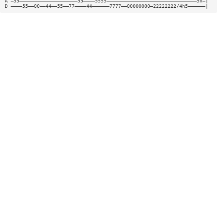
A —55————————————————————55————5555———————————————————————————————5x—|
D ————55——00——44——55——77————44——————7777——00000000—22222222/4h5——————|