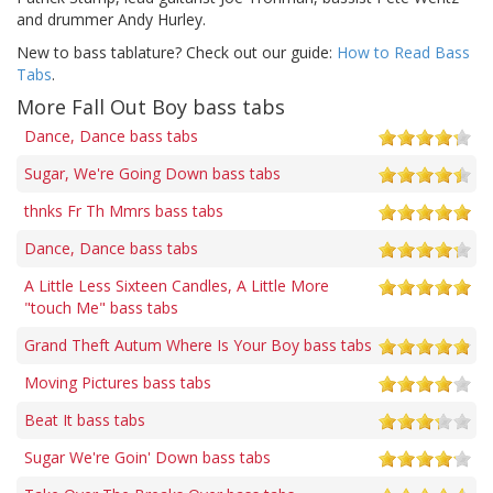
and drummer Andy Hurley.
New to bass tablature? Check out our guide:
How to Read Bass
Tabs
.
More Fall Out Boy bass tabs
Dance, Dance bass tabs
Sugar, We're Going Down bass tabs
thnks Fr Th Mmrs bass tabs
Dance, Dance bass tabs
A Little Less Sixteen Candles, A Little More
"touch Me" bass tabs
Grand Theft Autum Where Is Your Boy bass tabs
Moving Pictures bass tabs
Beat It bass tabs
Sugar We're Goin' Down bass tabs