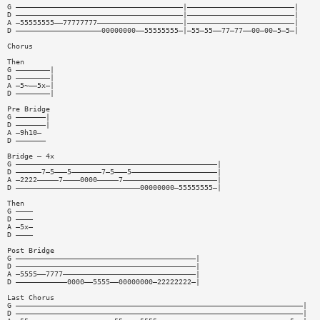
G ———————————————————————————————————————|—————————————————————————|
D ———————————————————————————————————————|—————————————————————————|
A —55555555——77777777————————————————————|—————————————————————————|
D ————————————————————00000000——55555555—|—55—55——77—77——00—00—5—5—|
Chorus
Then
G ————————|
D ————————|
A —5~——5x—|
D ————————|
Pre Bridge
G ———————|
D ———————|
A —9h10—
D ———————
Bridge — 4x
G ———————————————————————————————————————————————|
D ——————7—5———5———————7—5———5————————————————————|
A —2222—————7————0000—————7——————————————————————|
D —————————————————————————————00000000—55555555—|
Then
G ————
D ————
A —5x—
D ————
Post Bridge
G ——————————————————————————————————————————|
D ——————————————————————————————————————————|
A —5555——7777———————————————————————————————|
D ————————————0000——5555——00000000—22222222—|
Last Chorus
G ———————————————————————————————————————————————————————————————————|
D ———————————————————————————————————————————————————————————————————|