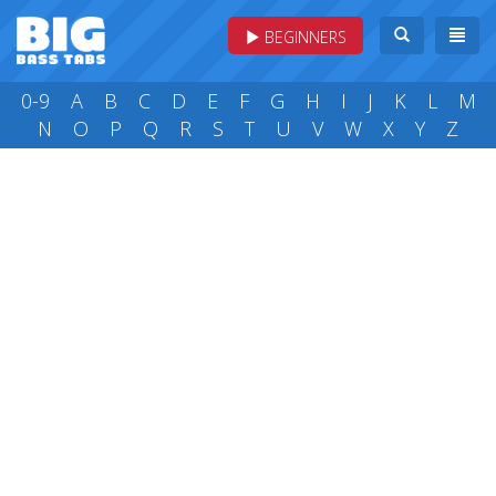
BEGINNERS
0-9
A
B
C
D
E
F
G
H
I
J
K
L
M
N
O
P
Q
R
S
T
U
V
W
X
Y
Z