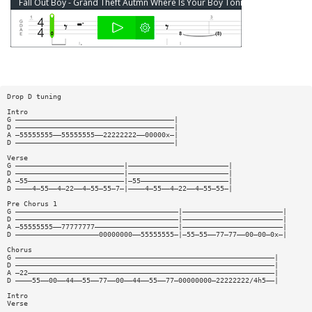
Fall Out Boy - Grand Theft Autmn Where Is Your Boy Tonight Bass Tab
Drop D tuning
Intro
G ——————————————————————————————————————|
D ——————————————————————————————————————|
A —55555555——55555555——22222222——00000x—|
D ——————————————————————————————————————|
Verse
G ——————————————————————————|————————————————————————|
D ——————————————————————————|————————————————————————|
A —55———————————————————————|—55—————————————————————|
D ————4—55——4—22——4—55—55—7—|————4—55——4—22——4—55—55—|
Pre Chorus 1
G ———————————————————————————————————————|————————————————————————|
D ———————————————————————————————————————|————————————————————————|
A —55555555——77777777————————————————————|————————————————————————|
D ————————————————————00000000——55555555—|—55—55——77—77——00—00—0x—|
Chorus
G ——————————————————————————————————————————————————————————————|
D ——————————————————————————————————————————————————————————————|
A —22———————————————————————————————————————————————————————————|
D ————55——00——44——55——77——00——44——55——77—00000000—22222222/4h5——|
Intro
Verse