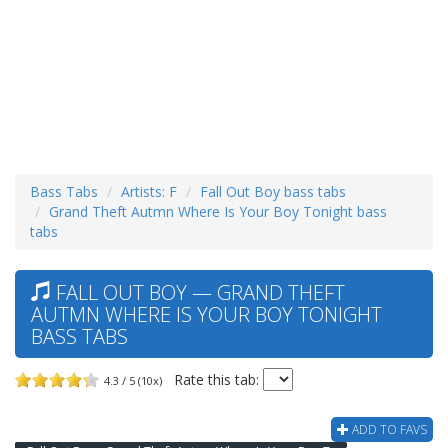
Bass Tabs
Artists: F
Fall Out Boy bass tabs
Grand Theft Autmn Where Is Your Boy Tonight bass
tabs
FALL OUT BOY — GRAND THEFT
AUTMN WHERE IS YOUR BOY TONIGHT
BASS TABS
Rate this tab:
4.3 / 5 (10x)
ADD TO FAVS