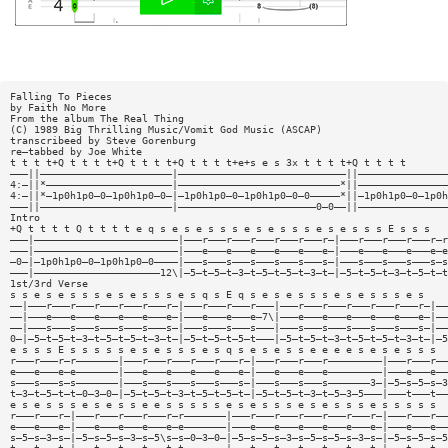
Falling To Pieces
by Faith No More
From the album The Real Thing
(C) 1989 Big Thrilling Music/Vomit God Music (ASCAP)
transcribeed by Steve Gorenburg
re—tabbed by Joe White
t t t t+Q t t t t+Q t t t t+Q t t t t+e+s e s 3x t t t t+Q t t t t
———||——————————————————————|————————————————————————————||———————————————
4:—||*—————————————————————|———————————————————————————*||———————————————
4:—||*—1p0h1p0—0—1p0h1p0—0—|—1p0h1p0—0—1p0h1p0—0—0—————*||—1p0h1p0—0—1p0h
———||——————————————————————|———————————————————————0—0——||———————————————
Intro
+Q t t t t Q t t t t e q s e s e s s s e s e s s s e s e s s s E s s s
———|————————————————————————|———r———r———r———r———r———r—|———r———r———r———r—r
———|————————————————————————|———e———e———e———e———e———e—|———e———e———e———e—e
—0—|—1p0h1p0—0—1p0h1p0—0————|———s———s———s———s———s———s—|———s———s———s———s—s
———|—————————————————————12\|—5—t—5—t—3—t—5—t—5—t—3—t—|—5—t—5—t—3—t—5—t—t
1st/3rd Verse
s s e s e s s s e s e s s s e s q s E q s e s e s s s e s e s s s e s
——|———r———r———r———r———r———r—|———r———r———r———|———r———r———r———r———r———r—|——
——|———e———e———e———e———e———e—|———e———e———e—7\|———e———e———e———e———e———e—|——
——|———s———s———s———s———s———s—|———s———s———s———|———s———s———s———s———s———s—|——
0—|—5—t—5—t—3—t—5—t—5—t—3—t—|—5—t—5—t—5—t———|—5—t—5—t—3—t—5—t—5—t—3—t—|—5
e s s s E s s s s s e s e s s s e s q s e s e s s e e e e s e s e s s s
r———r———r—r———————|———r———r———r———r———r—|———r———r———r—————————|———r———r——
e———e———e—e———————|———e———e———e———e———e—|———e———e———e—————————|———e———e——
s———s———s—s———————|———s———s———s———s———s—|———s———s———s———————3—|—5—s—5—s—3
t—3—t—5—t—t—0—3—0—|—5—t—5—t—3—t—5—t—5—t—|—5—t—5—t—3—t—5—3—5———|———t———t——
e s e s s s e s e s s e e s s s s s e s e s s s e s e s s s e s s s s s
r———r———r—|———r———r———r———r—r———————|———r———r———r———r———r———r—|———r———r——
e———e———e—|———e———e———e———e—e———————|———e———e———e———e———e———e—|———e———e——
s—5—s—3—s—|—5—s—5—s—3—s—5\s—s—0—3—0—|—5—s—5—s—3—s—5—s—5—s—3—s—|—5—s—5—s—5