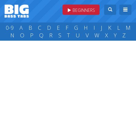
BEGINNERS
0-9
A
B
C
D
E
F
G
H
I
J
K
L
M
N
O
P
Q
R
S
T
U
V
W
X
Y
Z