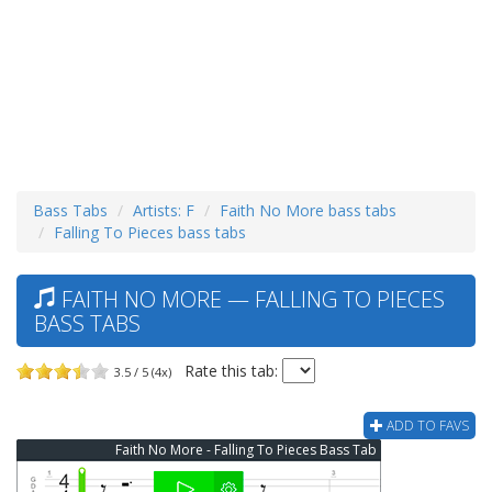
Bass Tabs
Artists: F
Faith No More bass tabs
Falling To Pieces bass tabs
FAITH NO MORE — FALLING TO PIECES
BASS TABS
Rate this tab:
3.5 / 5 (4x)
ADD TO FAVS
Faith No More - Falling To Pieces Bass Tab