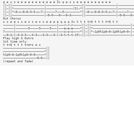
q e s s e e e e e e e e e e e 2x q e s s e e e e e e e e e e
||—||——————————————————|————————————————————||—————————————————|—————————
||—||*—————————————————|———————————————(5)—*||—————————————————|—————————
||—||*—0—x—0—0—5—5—x—7—|—————7———5—————————*||—0—x—0—0—5—5—x—7—|—————7———
||—||——————————————————|—0—0———0———0—3——————||—————————————————|—0—0———0—
Out Chorus
s s e e s s e s s e s s e e e e q q q 2x t t t t+Q t t t t+Q t t
——————|———————————————————————|———r—r—r—————||—||——————————————————————|—
——————|———————5—————5—————5———|———e—e—e————*||—||*—————————————————————|—
7—————|———————————————————————|———s—s—s————*||—||*—1p0h1p0—0—1p0h1p0—0—|—
——0—2—|—3—3—3———3—3———3—3———3—|—3—t—t—t—15\—||—||——————————————————————|—
Play high G Outro
1st time only.
t t+Q t t t t+e+s e s
————————————————————————||
———————————————————————*||
h1p0—0—1p0h1p0—0—0—————*||
———————————————————0—0——||
(repeat and fade)