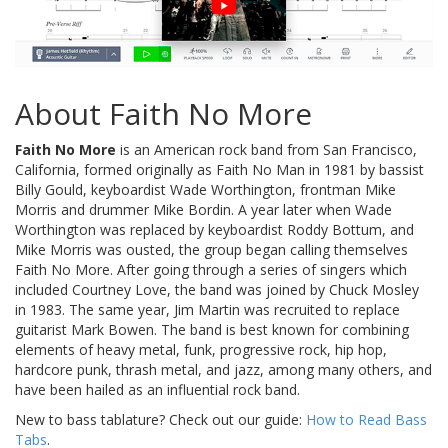
About Faith No More
Faith No More
is an American rock band from San Francisco,
California, formed originally as Faith No Man in 1981 by bassist
Billy Gould, keyboardist Wade Worthington, frontman Mike
Morris and drummer Mike Bordin. A year later when Wade
Worthington was replaced by keyboardist Roddy Bottum, and
Mike Morris was ousted, the group began calling themselves
Faith No More. After going through a series of singers which
included Courtney Love, the band was joined by Chuck Mosley
in 1983. The same year, Jim Martin was recruited to replace
guitarist Mark Bowen. The band is best known for combining
elements of heavy metal, funk, progressive rock, hip hop,
hardcore punk, thrash metal, and jazz, among many others, and
have been hailed as an influential rock band.
New to bass tablature? Check out our guide:
How to Read Bass
Tabs
.