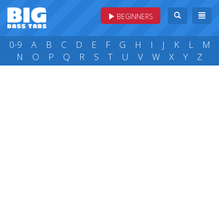
BEGINNERS
0-9
A
B
C
D
E
F
G
H
I
J
K
L
M
N
O
P
Q
R
S
T
U
V
W
X
Y
Z