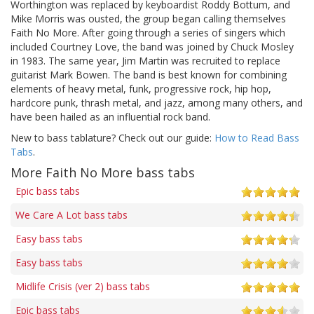
Worthington was replaced by keyboardist Roddy Bottum, and
Mike Morris was ousted, the group began calling themselves
Faith No More. After going through a series of singers which
included Courtney Love, the band was joined by Chuck Mosley
in 1983. The same year, Jim Martin was recruited to replace
guitarist Mark Bowen. The band is best known for combining
elements of heavy metal, funk, progressive rock, hip hop,
hardcore punk, thrash metal, and jazz, among many others, and
have been hailed as an influential rock band.
New to bass tablature? Check out our guide:
How to Read Bass
Tabs
.
More Faith No More bass tabs
Epic bass tabs
We Care A Lot bass tabs
Easy bass tabs
Easy bass tabs
Midlife Crisis (ver 2) bass tabs
Epic bass tabs