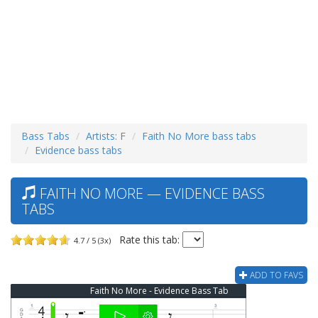
Bass Tabs
Artists: F
Faith No More bass tabs
Evidence bass tabs
FAITH NO MORE — EVIDENCE BASS
TABS
Rate this tab:
4.7 / 5 (3x)
ADD TO FAVS
Faith No More - Evidence Bass Tab