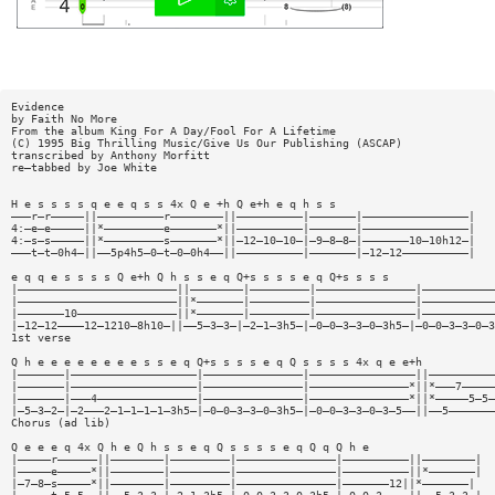
Evidence
by Faith No More
From the album King For A Day/Fool For A Lifetime
(C) 1995 Big Thrilling Music/Give Us Our Publishing (ASCAP)
transcribed by Anthony Morfitt
re—tabbed by Joe White
H e s s s s q e e q s s 4x Q e +h Q e+h e q h s s
———r—r—————||——————————r————————||——————————|———————|————————————————|
4:—e—e—————||*—————————e———————*||——————————|———————|————————————————|
4:—s—s—————||*—————————s———————*||—12—10—10—|—9—8—8—|———————10—10h12—|
———t—t—0h4—||——5p4h5—0—t—0—0h4——||——————————|———————|—12—12——————————|
e q q e s s s s Q e+h Q h s s e q Q+s s s s e q Q+s s s s
|————————————————————————||————————|—————————|———————————————|———————————
|————————————————————————||*———————|—————————|———————————————|———————————
|———————10———————————————||*———————|—————————|———————————————|———————————
|—12—12————12—1210—8h10—||——5—3—3—|—2—1—3h5—|—0—0—3—3—0—3h5—|—0—0—3—3—0—3
1st verse
Q h e e e e e e e e s s e q Q+s s s s e q Q s s s s 4x q e e+h
|———————|———————————————————|———————————————|————————————————||——————————
|———————|———————————————————|———————————————|———————————————*||*———7—————
|———————|———4———————————————|———————————————|———————————————*||*—————5—5—
|—5—3—2—|—2———2—1—1—1—1—3h5—|—0—0—3—3—0—3h5—|—0—0—3—3—0—3—5——||——5———————
Chorus (ad lib)
Q e e e q 4x Q h e Q h s s e q Q s s s s e q Q q Q h e
|—————r——————||————————|—————————|———————————————|——————————||————————|
|—————e—————*||————————|—————————|———————————————|——————————||*———————|
|—7—8—s—————*||————————|—————————|———————————————|———————12||*———————|