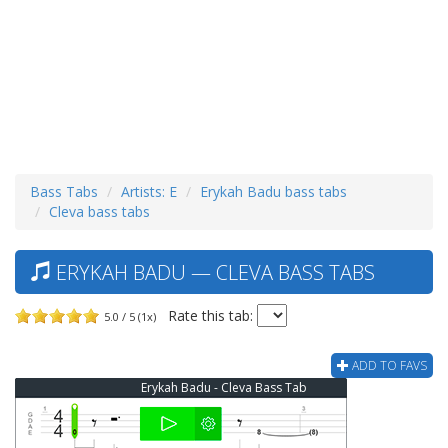
Bass Tabs
Artists: E
Erykah Badu bass tabs
Cleva bass tabs
ERYKAH BADU — CLEVA BASS TABS
Rate this tab:
5.0 / 5 (1x)
ADD TO FAVS
Erykah Badu - Cleva Bass Tab