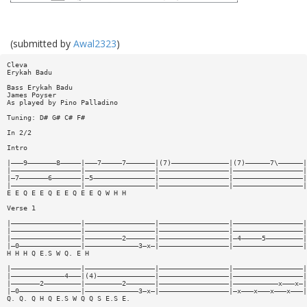
(submitted by
Awal2323
)
Cleva
Erykah Badu
Bass Erykah Badu
James Poyser
As played by Pino Palladino
Tuning: D# G# C# F#
In 2/2
Intro
|———9———————8—————|———7—————7———————|(7)——————————————|(7)——————7\——————|
|—————————————————|—————————————————|—————————————————|—————————————————|
|—7———————6———————|—5———————————————|—————————————————|—————————————————|
|—————————————————|—————————————————|—————————————————|—————————————————|
E E Q E E Q E E Q E E Q W H H
Verse 1
|—————————————————|—————————————————|—————————————————|—————————————————|
|—————————————————|—————————————————|—————————————————|—————————————————|
|—————————————————|—————————2———————|—————————————————|—4—————5—————————|
|—0———————————————|—————————————3—x—|—————————————————|—————————————————|
H H H Q E.S W Q. E H
|—————————————————|—————————————————|—————————————————|—————————————————|
|—————————————4———|(4)——————————————|—————————————————|—————————————————|
|———————2—————————|—————————2———————|—————————————————|———————————x———x—|
|—0———————————————|—————————————3—x—|—————————————————|—x———x———x———x———|
Q. Q. Q H Q E.S W Q Q S E.S E.