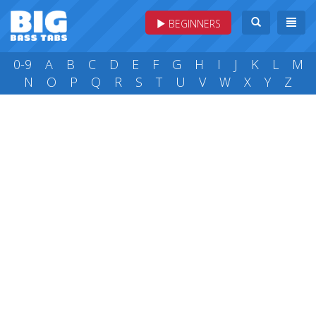
BEGINNERS
0-9
A
B
C
D
E
F
G
H
I
J
K
L
M
N
O
P
Q
R
S
T
U
V
W
X
Y
Z