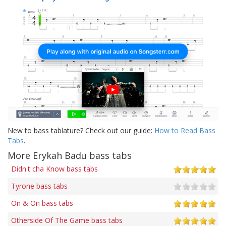
New to bass tablature? Check out our guide:
How to Read Bass
Tabs
.
More Erykah Badu bass tabs
Didn't cha Know bass tabs
Tyrone bass tabs
On & On bass tabs
Otherside Of The Game bass tabs