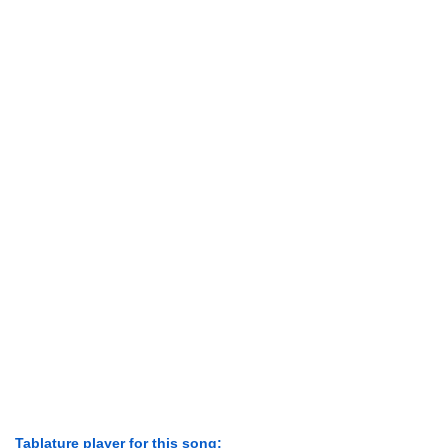
Tablature player for this song: