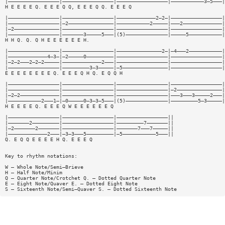
|—————————————————|—————————————————|—————————————————|———————————3—5———|
H E E E E Q. E E E Q Q, E E E Q Q. E E E Q
|—————————————————|—————————————————|—————————————2—2—|—————————————————|
|—————————————————|—2———————————————|———————————2—————|———2—————————————|
|—2———————————————|—————————————————|—————————————————|—————————————————|
|—————————————————|———————3—————5———|(5)——————————————|—————5———————————|
H H Q. Q. Q H E E E E E E H.
|—————————————————|—————————————————|———————————————2—|—4———2———————————|
|—————————————4—3—|—2—————0—————————|—————————————————|—————————————————|
|—2—2———2—2—2—————|—————————————2———|—————————————————|—————————————————|
|—————————————————|—————————3—3—————|—5———————————————|—————————————————|
E E E E E E E E Q. E E E Q H Q. E Q Q H
|—————————————————|—————————————————|—————————————————|—————————————————|
|—————————————————|—————————————————|—————————————————|—2———————————————|
|—2—2—————————————|—————————————————|—————————————————|———3———3—————2———|
|———————————2———1—|—0—————0—3—3—5———|(5)——————————————|—————————5—3—————|
H E E E E Q. E E E Q W E E E E E E Q
|—————————————————|—————————————————|—————————————————||
|———————2—————————|—————————————————|—————————7———————||
|—2———————2———————|—————————————————|———————7———7—————||
|—————————————2———|—3—3———5—————————|—5———————————5———||
Q. E Q Q E E E E H Q. E E E Q
Key to rhythm notations:
W — Whole Note/Semi—Brieve
H — Half Note/Minim
Q — Quarter Note/Crotchet Q. — Dotted Quarter Note
E — Eight Note/Quaver E. — Dotted Eight Note
S — Sixteenth Note/Semi—Quaver S. — Dotted Sixteenth Note