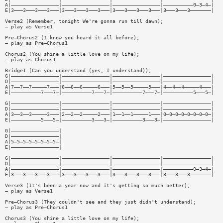
A|————————————————|————————————————|————————————————|——————————0—3—4—|
E|3———3———3———3———|3———3———3———3———|3———3———3———3———|3———3———3———————|
Verse2 (Remember, tonight We're gonna run till dawn);
– play as Verse1
Pre—Chorus2 (I know you heard it all before);
– play as Pre—Chorus1
Chorus2 (You shine a little love on my life);
– play as Chorus1
Bridge1 (Can you understand (yes, I understand));
G|————————————————|————————————————|————————————————|————————————————|
D|————————————————|————————————————|————————————————|————————————————|
A|7——7——7—————7———|6——6——6—————6———|5——5——5—————5———|4——4——4—————4———|
E|——————————7———7—|——————————7———7—|——————————7———7—|——————————5———5—|
G|————————————————|————————————————|————————————————|————————————————|
D|————————————————|————————————————|————————————————|————————————————|
A|3——3——3—————3———|2——2——2—————2———|1——1——1—————1———|0—0—0—0—0—0—0—0—|
E|——————————5———5—|——————————3———3—|——————————3———3—|————————————————|
G|————————————————|
D|————————————————|
A|5—5—5—5—5—5—5—5—|
E|————————————————|
G|————————————————|————————————————|————————————————|————————————————|
D|————————————————|————————————————|————————————————|————————————————|
A|————————————————|————————————————|————————————————|——————————0—3—4—|
E|3———3———3———3———|3———3———3———3———|3———3———3———3———|3———3———3———————|
Verse3 (It's been a year now and it's getting so much better);
– play as Verse1
Pre—Chorus3 (They couldn't see and they just didn't understand);
– play as Pre—Chorus1
Chorus3 (You shine a little love on my life);