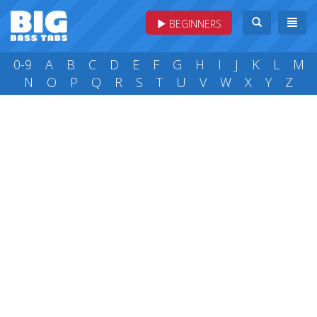
BEGINNERS
0-9
A
B
C
D
E
F
G
H
I
J
K
L
M
N
O
P
Q
R
S
T
U
V
W
X
Y
Z