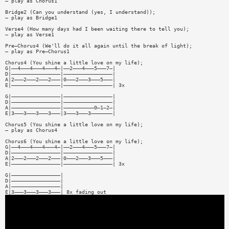
– play as Chorus1
Bridge2 (Can you understand (yes, I understand));
– play as Bridge1
Verse4 (How many days had I been waiting there to tell you);
– play as Verse1
Pre—Chorus4 (We'll do it all again until the break of light);
– play as Pre—Chorus1
Chorus4 (You shine a little love on my life);
G|——4———4———4———4—|——2———4———5———7—|
D|————————————————|————————————————|
A|2———2———2———2———|0———2———3———5———|
E|————————————————|————————————————| 3x
G|————————————————|————————————————|
D|————————————————|————————————————|
A|————————————————|——————————0—1—2—|
E|3———3———3———3———|3———3———3———————|
Chorus5 (You shine a little love on my life);
– play as Chorus4
Chorus6 (You shine a little love on my life);
G|——4———4———4———4—|——2———4———5———7—|
D|————————————————|————————————————|
A|2———2———2———2———|0———2———3———5———|
E|————————————————|————————————————| 3x
G|————————————————|
D|————————————————|
A|————————————————|
E|3———3———3———3———| 8x fading out