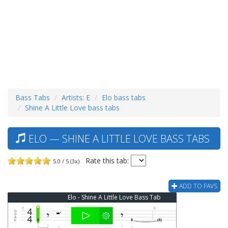
Bass Tabs
Artists: E
Elo bass tabs
Shine A Little Love bass tabs
ELO — SHINE A LITTLE LOVE BASS TABS
Rate this tab:
5.0 / 5 (3x)
ADD TO FAVS
Elo - Shine A Little Love Bass Tab