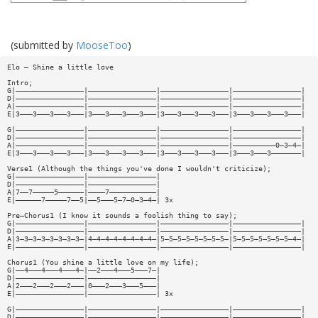
(submitted by
MooseToo
)
Elo — Shine a little love
Intro;
G|————————————————|————————————————|————————————————|————————————————|
D|————————————————|————————————————|————————————————|————————————————|
A|————————————————|————————————————|————————————————|————————————————|
E|3———3———3———3———|3———3———3———3———|3———3———3———3———|3———3———3———3———|
G|————————————————|————————————————|————————————————|————————————————|
D|————————————————|————————————————|————————————————|————————————————|
A|————————————————|————————————————|————————————————|——————————0—3—4—|
E|3———3———3———3———|3———3———3———3———|3———3———3———3———|3———3———3———————|
Verse1 (Although the things you've done I wouldn't criticize);
G|————————————————|————————————————|
D|————————————————|————————————————|
A|7——7—————5——————|————7———————————|
E|——————7—————7——5|——5———5—7—0—3—4—| 3x
Pre—Chorus1 (I know it sounds a foolish thing to say);
G|————————————————|————————————————|————————————————|————————————————|
D|————————————————|————————————————|————————————————|————————————————|
A|3—3—3—3—3—3—3—3—|4—4—4—4—4—4—4—4—|5—5—5—5—5—5—5—5—|5—5—5—5—5—5—5—4—|
E|————————————————|————————————————|————————————————|————————————————|
Chorus1 (You shine a little love on my life);
G|——4———4———4———4—|——2———4———5———7—|
D|————————————————|————————————————|
A|2———2———2———2———|0———2———3———5———|
E|————————————————|————————————————| 3x
G|————————————————|————————————————|————————————————|————————————————|
D|————————————————|————————————————|————————————————|————————————————|