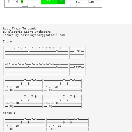
Last Train To London
By Electric Light Orchestra
Tabbed by
bassplayerarg@hotmail.com
Intro
|—————9—7—9—7———7—9—7—9—7—9—7———7————|————————|
|—————————————9———————————————9——————|——REST——|
|————————————————————————————————————|————————|
|————————————————————————————————————|————————|
|—(7)—9—7—9—7———7—9—7—9—7—9—7———7————|————————|
|—————————————9———————————————9——————|——REST——|
|————————————————————————————————————|————————|
|————————————————————————————————————|————————|
|———————————7———7—9———|———————————7———7—9———|
|—————————9———9———————|—————————9———9———————|
|—7—7——10—————————————|—7—7——10—————————————|
|——(0)————————————————|——(0)————————————————|
|———————————7———7—9———|———————————7———7—9———|
|—————————9———9———————|—————————9———9———————|
|—7—7——10—————————————|—7—7——10—————————————|
|——(0)————————————————|——(0)————————————————|
Verse 1
|———————————7———7—9—————|———————————7———7—9—————|
|—————————9———9—————————|—————————9———9—————————|
|—7—7——10———————————————|—7—7——10———————————————|
|——(0)——————————————————|——(0)——————————————————|