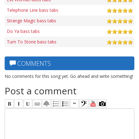
Telephone Line bass tabs
Strange Magic bass tabs
Do Ya bass tabs
Turn To Stone bass tabs
COMMENTS
No comments for this song yet. Go ahead and write something!
Post a comment