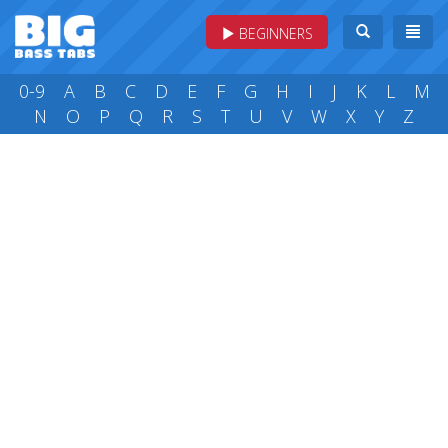
BEGINNERS
0-9
A
B
C
D
E
F
G
H
I
J
K
L
M
N
O
P
Q
R
S
T
U
V
W
X
Y
Z