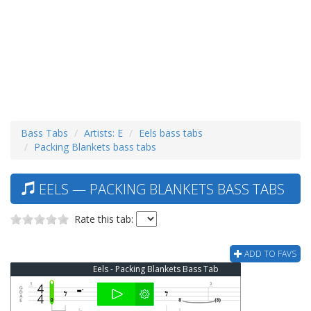
Bass Tabs
Artists: E
Eels bass tabs
Packing Blankets bass tabs
EELS — PACKING BLANKETS BASS TABS
Rate this tab:
ADD TO FAVS
Eels - Packing Blankets Bass Tab