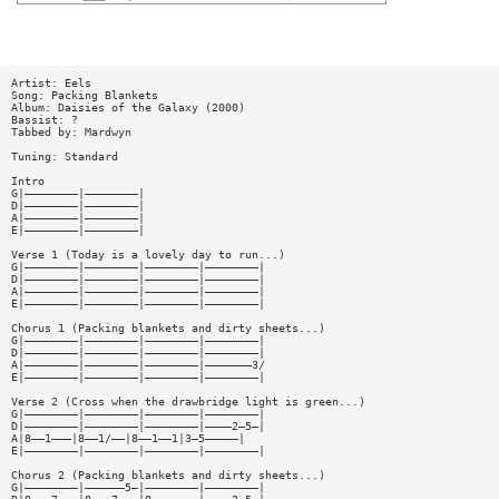
Artist: Eels
Song: Packing Blankets
Album: Daisies of the Galaxy (2000)
Bassist: ?
Tabbed by: Mardwyn
Tuning: Standard
Intro
G|————————|————————|
D|————————|————————|
A|————————|————————|
E|————————|————————|
Verse 1 (Today is a lovely day to run...)
G|————————|————————|————————|————————|
D|————————|————————|————————|————————|
A|————————|————————|————————|————————|
E|————————|————————|————————|————————|
Chorus 1 (Packing blankets and dirty sheets...)
G|————————|————————|————————|————————|
D|————————|————————|————————|————————|
A|————————|————————|————————|———————3/
E|————————|————————|————————|————————|
Verse 2 (Cross when the drawbridge light is green...)
G|————————|————————|————————|————————|
D|————————|————————|————————|————2—5—|
A|8——1———|8——1/——|8——1——1|3—5—————|
E|————————|————————|————————|————————|
Chorus 2 (Packing blankets and dirty sheets...)
G|————————|——————5—|————————|————————|