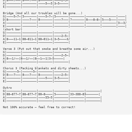
D|8———7———|8———7———|8———————|————2—5—|
A|————————|————————|————5——5|3—5—————|
E|————————|————————|————————|————————|
Bridge (And all our troubles will be gone...)
G|————5—7—|5———————|————5—7—|5———————|————————|————————|————————|————|
D|8———————|————7———|8———————|————7———|7———————|8———8—8—|5———5———|————|
A|————————|————————|————————|————————|————————|————————|————————|3——3/
E|————————|————————|————————|————————|————————|————————|————————|————|
(short bar)
G|————————|————————|————————|————————|
D|————————|————————|————————|————2—5—|
A|8———11—1|88—811—1|88—811—1|3—5————3/
E|————————|————————|————————|————————|
Verse 3 (Put out that smoke and breathe some air...)
G|————————|————————|————————|————————|
D|————————|————————|————————|————2—5—|
A|8——1/——|8——1/——|8——1——1|3—5—————|
E|————————|————————|————————|————————|
Chorus 3 (Packing blankets and dirty sheets...)
G|——————5—|——————5—|————————|————————|
D|8———7———|8———7———|8———————|————2—5—|
A|————————|————————|————5———|3—5—————|
E|————————|————————|————————|————————|
Outro
G|————————|————————|————————|————————|————————|————————|
D|88—877—7|88—877—7|88—8————|5———————|33—388—83———————|
A|————————|————————|————55—5|————————|————————|————————|
E|————————|————————|————————|————————|————————|————————|
Not 100% accurate — feel free to correct!