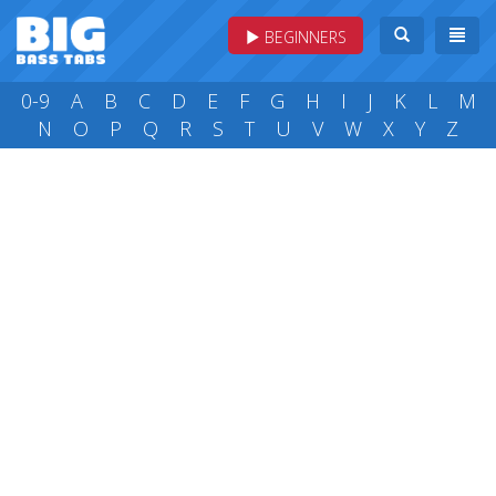
BEGINNERS
0-9
A
B
C
D
E
F
G
H
I
J
K
L
M
N
O
P
Q
R
S
T
U
V
W
X
Y
Z