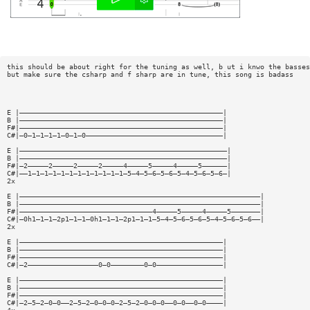
this should be about right for the tuning as well, b ut i knwo the basses
but make sure the csharp and f sharp are in tune, this song is badass
E |—————————————————————————————————————————————————|
B |—————————————————————————————————————————————————|
F#|—————————————————————————————————————————————————|
C#|—0—1—1—1—1—0—1—0—————————————————————————————————|
E |——————————————————————————————————————————————————|
B |——————————————————————————————————————————————————|
F#|—2—————2—————2—————2—————4—————5—————4—————5——————|
C#|——1—1—1—1—1—1—1—1—1—1—1—1—5—4—5—6—5—6—5—4—5—6—5—6—|
2x
E |——————————————————————————————————————————————————————————|
B |——————————————————————————————————————————————————————————|
F#|————————————————————————————————4—————5—————4—————5———————|
C#|—0h1—1—1—2p1—1—1—0h1—1—1—2p1—1—1—5—4—5—6—5—6—5—4—5—6—5—6——|
2x
E |—————————————————————————————————————————————————|
B |—————————————————————————————————————————————————|
F#|—————————————————————————————————————————————————|
C#|—2—————————————————0—0————————0—0————————————————|
E |—————————————————————————————————————————————————|
B |—————————————————————————————————————————————————|
F#|—————————————————————————————————————————————————|
C#|—2—5—2—0—0——2—5—2—0—0—0—2—5—2—0—0—0——0—0——0—0————|