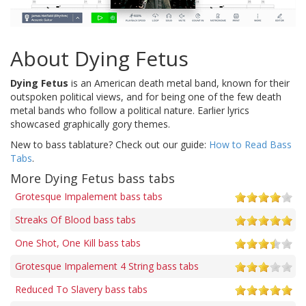
About Dying Fetus
Dying Fetus
is an American death metal band, known for their
outspoken political views, and for being one of the few death
metal bands who follow a political nature. Earlier lyrics
showcased graphically gory themes.
New to bass tablature? Check out our guide:
How to Read Bass
Tabs
.
More Dying Fetus bass tabs
Grotesque Impalement bass tabs
Streaks Of Blood bass tabs
One Shot, One Kill bass tabs
Grotesque Impalement 4 String bass tabs
Reduced To Slavery bass tabs