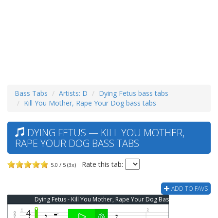
Bass Tabs
Artists: D
Dying Fetus bass tabs
Kill You Mother, Rape Your Dog bass tabs
DYING FETUS — KILL YOU MOTHER,
RAPE YOUR DOG BASS TABS
Rate this tab:
5.0 / 5 (3x)
ADD TO FAVS
Dying Fetus - Kill You Mother, Rape Your Dog Bass Tab