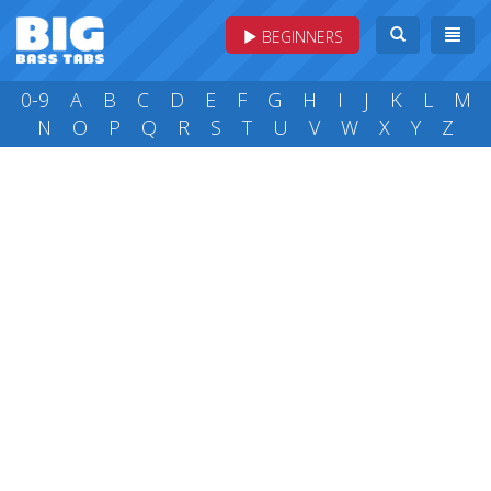
BEGINNERS
0-9
A
B
C
D
E
F
G
H
I
J
K
L
M
N
O
P
Q
R
S
T
U
V
W
X
Y
Z