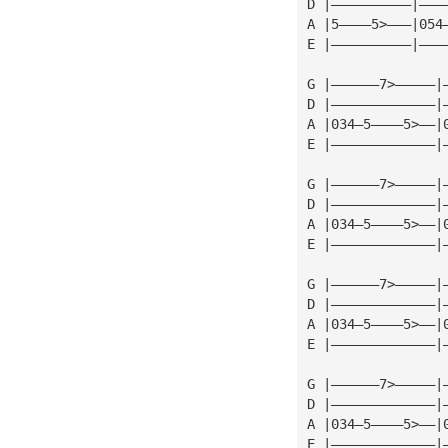
D |——————————|———
A |5————5>———|054
E |——————————|———
G |——————7>—————|
D |—————————————|
A |034—5————5>——|
E |—————————————|
G |——————7>—————|
D |—————————————|
A |034—5————5>——|
E |—————————————|
G |——————7>—————|
D |—————————————|
A |034—5————5>——|
E |—————————————|
G |——————7>—————|
D |—————————————|
A |034—5————5>——|
E |—————————————|