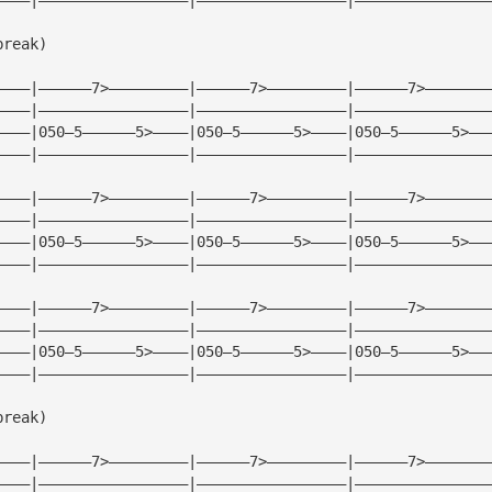
break)
————|——————7>—————————|——————7>—————————|——————7>———————
————|—————————————————|—————————————————|———————————————
————|050—5——————5>————|050—5——————5>————|050—5——————5>——
————|—————————————————|—————————————————|———————————————
————|——————7>—————————|——————7>—————————|——————7>———————
————|—————————————————|—————————————————|———————————————
————|050—5——————5>————|050—5——————5>————|050—5——————5>——
————|—————————————————|—————————————————|———————————————
————|——————7>—————————|——————7>—————————|——————7>———————
————|—————————————————|—————————————————|———————————————
————|050—5——————5>————|050—5——————5>————|050—5——————5>——
————|—————————————————|—————————————————|———————————————
break)
————|——————7>—————————|——————7>—————————|——————7>———————
————|—————————————————|—————————————————|———————————————