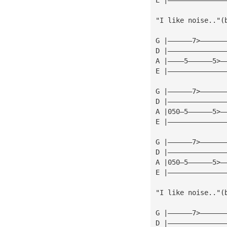
"I like noise.."(
G |——————7>——————
D |——————————————
A |————5——————5>—
E |——————————————
G |——————7>——————
D |——————————————
A |050—5——————5>—
E |——————————————
G |——————7>——————
D |——————————————
A |050—5——————5>—
E |——————————————
"I like noise.."(
G |——————7>——————
D |——————————————