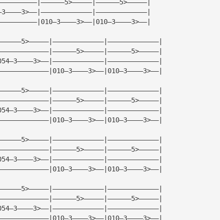
——————————|——————5>—————|——————5>—————|
—3————3>——|—————————————|—————————————|
——————————|010—3————3>——|010—3————3>——|
——————5>—————|—————————————|—————————————|
—————————————|——————5>—————|——————5>—————|
054—3————3>——|—————————————|—————————————|
—————————————|010—3————3>——|010—3————3>——|
——————5>—————|—————————————|—————————————|
—————————————|——————5>—————|——————5>—————|
054—3————3>——|—————————————|—————————————|
—————————————|010—3————3>——|010—3————3>——|
——————5>—————|—————————————|—————————————|
—————————————|——————5>—————|——————5>—————|
054—3————3>——|—————————————|—————————————|
—————————————|010—3————3>——|010—3————3>——|
——————5>—————|—————————————|—————————————|
—————————————|——————5>—————|——————5>—————|
054—3————3>——|—————————————|—————————————|
—————————————|010—3————3>——|010—3————3>——|