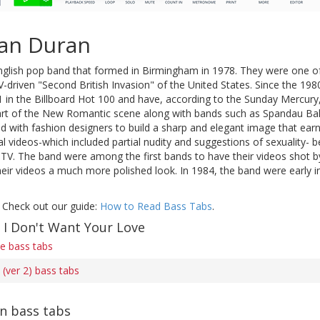
an Duran
nglish pop band that formed in Birmingham in 1978. They were one o
-driven "Second British Invasion" of the United States. Since the 198
1 in the Billboard Hot 100 and have, according to the Sunday Mercury,
art of the New Romantic scene along with bands such as Spandau Balle
 with fashion designers to build a sharp and elegant image that earn
l videos-which included partial nudity and suggestions of sexuality-
TV. The band were among the first bands to have their videos shot b
ir videos a much more polished look. In 1984, the band were early in
 Check out our guide:
How to Read Bass Tabs
.
 I Don't Want Your Love
e bass tabs
 (ver 2) bass tabs
n bass tabs