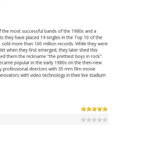
f the most successful bands of the 1980s and a
0s they have placed 14 singles in the Top 10 of the
 sold more than 100 million records. While they were
t when they first emerged, they later shed this
ed them the nickname "the prettiest boys in rock".
 became popular in the early 1980s on the then-new
y professional directors with 35 mm film movie
novators with video technology in their live stadium