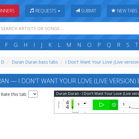
INNERS
REQUESTS
SUBMIT
NEW TABS
F
G
H
I
J
K
L
M
N
O
P
Q
R
S
T
: D
Duran Duran bass tabs
I Don't Want Your Love (Live version
N — I DON'T WANT YOUR LOVE (LIVE VERSION) 
Rate this tab: