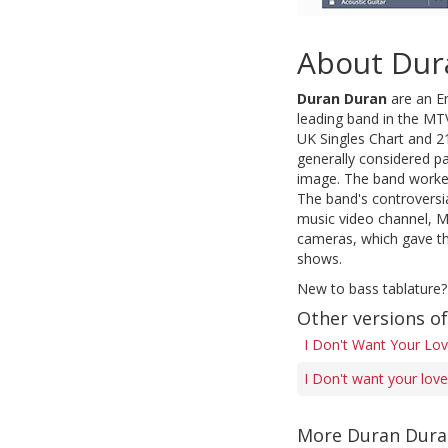
About Dur
Duran Duran
are an E
leading band in the MTV
UK Singles Chart and 2
generally considered p
image. The band worked
The band's controversia
music video channel, M
cameras, which gave the
shows.
New to bass tablature?
Other versions of
I Don't Want Your Lov
I Don't want your love
More Duran Dura