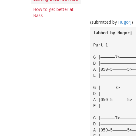
How to get better at
Bass
(submitted by
Hugorj
)
tabbed by Hugorj
Part 1
G |——————7>——————
D |——————————————
A |050—5——————5>—
E |——————————————
G |——————7>——————
D |——————————————
A |050—5——————5>—
E |——————————————
G |——————7>——————
D |——————————————
A |050—5——————5>—
E |——————————————