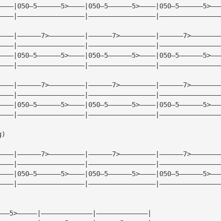
————|050—5——————5>————|050—5——————5>————|050—5——————5>——
————|—————————————————|—————————————————|———————————————
————|——————7>—————————|——————7>—————————|——————7>———————
————|—————————————————|—————————————————|———————————————
————|050—5——————5>————|050—5——————5>————|050—5——————5>——
————|—————————————————|—————————————————|———————————————
————|——————7>—————————|——————7>—————————|——————7>———————
————|—————————————————|—————————————————|———————————————
————|050—5——————5>————|050—5——————5>————|050—5——————5>——
————|—————————————————|—————————————————|———————————————
g)
————|——————7>—————————|——————7>—————————|——————7>———————
————|—————————————————|—————————————————|———————————————
————|050—5——————5>————|050—5——————5>————|050—5——————5>——
————|—————————————————|—————————————————|———————————————
———5>—————|—————————————|—————————————|