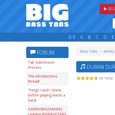
BEG
0-9
A
B
C
D
E
Bass Tabs
Artists
FORUM
Tab Submission
DURAN DURA
Process
The introductions
5.0 / 5 (1x)
thread!
Things I wish I knew
before playing live/in a
band
DANNYBASSMAN93
Leaving BIGBASSTABS