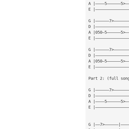
A |————5——————5>—
E |——————————————
G |——————7>——————
D |——————————————
A |050—5——————5>—
E |——————————————
G |——————7>——————
D |——————————————
A |050—5——————5>—
E |——————————————
Part 2: (full son
G |——————7>——————
D |——————————————
A |————5——————5>—
E |——————————————
G |——7>——————|———