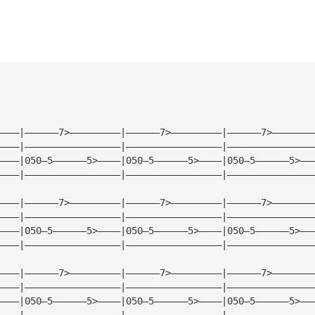
————|——————7>—————————|——————7>—————————|——————7>———————
————|—————————————————|—————————————————|———————————————
————|050—5——————5>————|050—5——————5>————|050—5——————5>——
————|—————————————————|—————————————————|———————————————
————|——————7>—————————|——————7>—————————|——————7>———————
————|—————————————————|—————————————————|———————————————
————|050—5——————5>————|050—5——————5>————|050—5——————5>——
————|—————————————————|—————————————————|———————————————
————|——————7>—————————|——————7>—————————|——————7>———————
————|—————————————————|—————————————————|———————————————
————|050—5——————5>————|050—5——————5>————|050—5——————5>——
————|—————————————————|—————————————————|———————————————