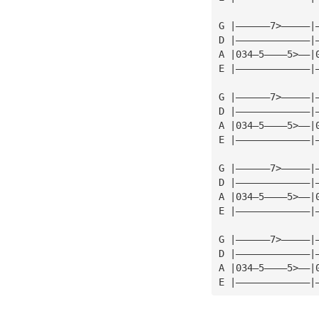
G |——————7>—————|
D |—————————————|
A |034—5————5>——|
E |—————————————|
G |——————7>—————|
D |—————————————|
A |034—5————5>——|
E |—————————————|
G |——————7>—————|
D |—————————————|
A |034—5————5>——|
E |—————————————|
G |——————7>—————|
D |—————————————|
A |034—5————5>——|
E |—————————————|