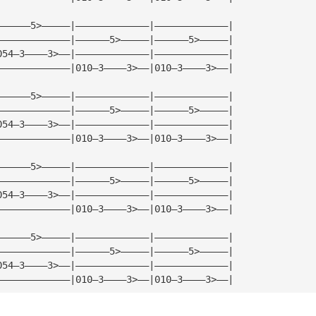
——————5>—————|—————————————|—————————————|
—————————————|——————5>—————|——————5>—————|
054—3————3>——|—————————————|—————————————|
—————————————|010—3————3>——|010—3————3>——|
——————5>—————|—————————————|—————————————|
—————————————|——————5>—————|——————5>—————|
054—3————3>——|—————————————|—————————————|
—————————————|010—3————3>——|010—3————3>——|
——————5>—————|—————————————|—————————————|
—————————————|——————5>—————|——————5>—————|
054—3————3>——|—————————————|—————————————|
—————————————|010—3————3>——|010—3————3>——|
——————5>—————|—————————————|—————————————|
—————————————|——————5>—————|——————5>—————|
054—3————3>——|—————————————|—————————————|
—————————————|010—3————3>——|010—3————3>——|