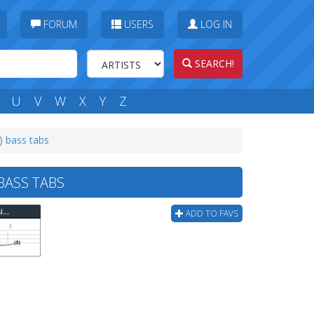
FORUM
USERS
LOG IN
SEARCH!
U
V
W
X
Y
Z
) bass tabs
BASS TABS
Duran Duran - I Don't Want Your Love (Live version) Bass Tab
ADD TO FAVS