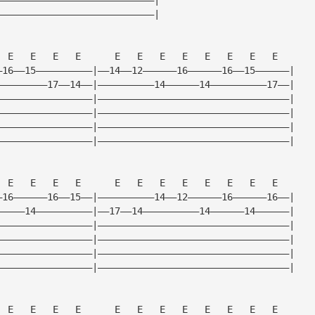
————————————————————————————|
  E   E   E   E      E   E   E   E   E   E   E   E   
—16——15——————————|——14——12——————16——————16——15——————|
—————————17——14——|——————————14——————14——————————17——|
—————————————————|——————————————————————————————————|
—————————————————|——————————————————————————————————|
—————————————————|——————————————————————————————————|
—————————————————|——————————————————————————————————|
  E   E   E   E      E   E   E   E   E   E   E   E   
—16——————16——15——|——————————14——12——————16——————16——|
—————14——————————|——17——14——————————14——————14——————|
—————————————————|——————————————————————————————————|
—————————————————|——————————————————————————————————|
—————————————————|——————————————————————————————————|
—————————————————|——————————————————————————————————|
  E   E   E   E      E   E   E   E   E   E   E   E   