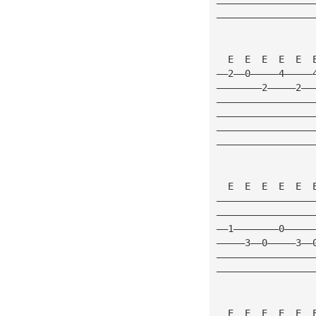
—————————————————
—————————————————
  E  E  E  E  E  
——2——0—————4—————
————————2—————2——
—————————————————
—————————————————
—————————————————
—————————————————
  E  E  E  E  E  
—————————————————
—————————————————
——1————————0—————
—————3——0—————3——
—————————————————
—————————————————
  E  E  E  E  E  