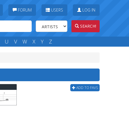
FORUM
USERS
LOG IN
SEARCH!
U
V
W
X
Y
Z
ADD TO FAVS