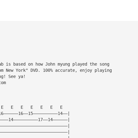
                           
ab is based on how John myung played the song 
om New York" DVD. 100% accurate, enjoy playing 
ng! See ya!
com
 E   E   E   E   E   E   E   
16——————16——15——————————14——|
————14——————————17——14——————|
————————————————————————————|
————————————————————————————|
————————————————————————————|