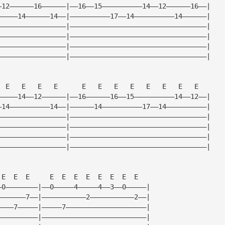
—12——————16——————|——16——15——————————14——12——————16——|
—————14——————14——|——————————17——14——————————14——————|
—————————————————|——————————————————————————————————|
—————————————————|——————————————————————————————————|
—————————————————|——————————————————————————————————|
—————————————————|——————————————————————————————————|
  E   E   E   E      E   E   E   E   E   E   E   E   
—————14——12——————|——16——————16——15——————————14——12——|
—14——————————14——|——————14——————————17——14——————————|
—————————————————|——————————————————————————————————|
—————————————————|——————————————————————————————————|
—————————————————|——————————————————————————————————|
—————————————————|——————————————————————————————————|
 E  E  E     E  E  E  E  E  E  E  E   
—0————————|——0—————4—————4——3——0—————|
———————7——|———————————2———————————2——|
————7—————|—————7————————————————————|
——————————|——————————————————————————|