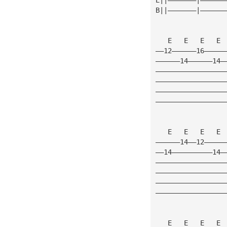
B||———————|——————
   E   E   E   E 
——12——————16—————
——————14——————14—
—————————————————
—————————————————
—————————————————
—————————————————
   E   E   E   E 
——————14——12—————
——14——————————14—
—————————————————
—————————————————
—————————————————
—————————————————
   E   E   E   E 