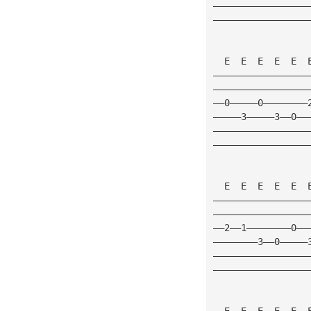
—————————————————
—————————————————
  E  E  E  E  E  
—————————————————
—————————————————
——0—————0————————
—————3—————3——0——
—————————————————
—————————————————
  E  E  E  E  E  
—————————————————
—————————————————
——2——1————————0——
————————3——0—————
—————————————————
—————————————————
  E  E  E  E  E  