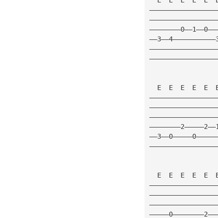
—————————————————
—————————————————
————————0——1——0——
——3——4———————————
—————————————————
—————————————————
  E  E  E  E  E  
—————————————————
—————————————————
—————————————————
————————2—————2——
——3——0—————0—————
—————————————————
  E  E  E  E  E  
—————————————————
—————————————————
—————————————————
—————0————————2——