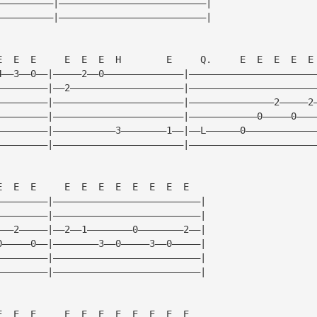
——————————|——————————————————————————|
——————————|——————————————————————————|
E  E  E     E  E  E  H        E     Q.     E  E  E  E  E
4——3——0——|—————2——0——————————————|——————————————————————
—————————|——2————————————————————|——————————————————————
—————————|———————————————————————|———————————————2—————2
—————————|———————————————————————|————————————0—————0———
—————————|———————————3————————1——|——L——————0————————————
—————————|———————————————————————|——————————————————————
E  E  E     E  E  E  E  E  E  E  E   
—————————|——————————————————————————|
—————————|——————————————————————————|
———2—————|——2——1————————0————————2——|
0—————0——|————————3——0—————3——0—————|
—————————|——————————————————————————|
—————————|——————————————————————————|
E  E  E     E  E  E  E  E  E  E  E   