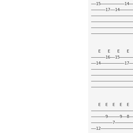
——15——————————14—
——————17——14—————
—————————————————
—————————————————
—————————————————
—————————————————
   E   E   E   E 
——————16——15—————
——14——————————17—
—————————————————
—————————————————
—————————————————
—————————————————
   E  E  E  E  E 
—————————————————
——————9—————9——8—
—————————7———————
——12—————————————