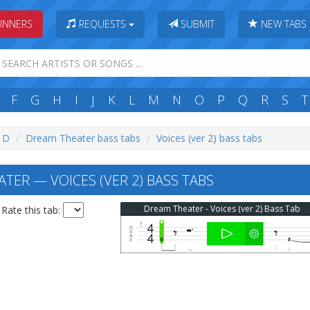
INNERS
REQUESTS
SUBMIT
NEW TABS
F
G
H
I
J
K
L
M
N
O
P
Q
R
S
T
: D
Dream Theater bass tabs
Voices (ver 2) bass tabs
TER — VOICES (VER 2) BASS TABS
Dream Theater - Voices (ver 2) Bass Tab
Rate this tab: