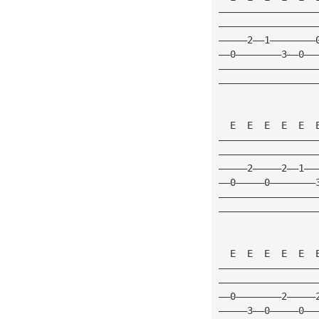
—————————————————
—————————————————
—————2——1————————
——0————————3——0——
—————————————————
—————————————————
  E  E  E  E  E  
—————————————————
—————————————————
—————2—————2——1——
——0—————0————————
—————————————————
—————————————————
  E  E  E  E  E  
—————————————————
—————————————————
——0————————2—————
—————3——0—————0——