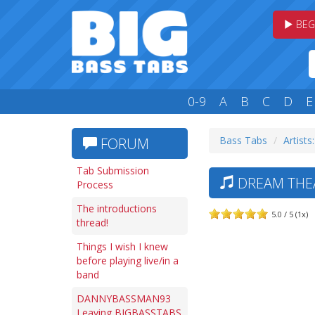
BEG
0-9
A
B
C
D
E
Bass Tabs
Artists
FORUM
Tab Submission
DREAM THEA
Process
The introductions
5.0 / 5 (1x)
thread!
Things I wish I knew
before playing live/in a
band
DANNYBASSMAN93
Leaving BIGBASSTABS