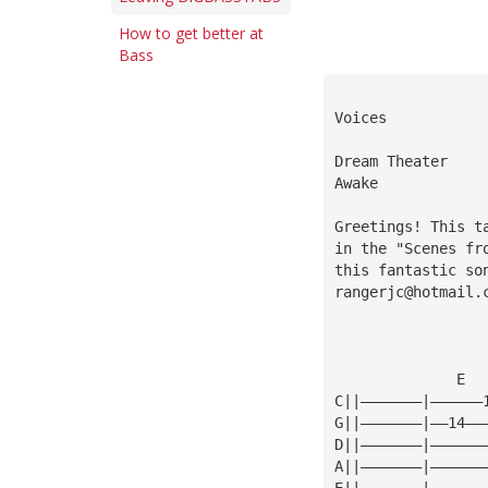
How to get better at
Bass
Voices           
Dream Theater
Awake
Greetings! This t
in the "Scenes fr
this fantastic so
rangerjc@hotmail.
              E  
C||———————|——————
G||———————|——14——
D||———————|——————
A||———————|——————
E||———————|——————