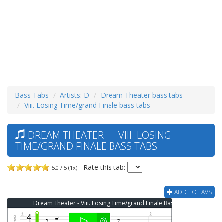
Bass Tabs
Artists: D
Dream Theater bass tabs
Viii. Losing Time/grand Finale bass tabs
DREAM THEATER — VIII. LOSING
TIME/GRAND FINALE BASS TABS
Rate this tab:
5.0 / 5 (1x)
ADD TO FAVS
Dream Theater - Viii. Losing Time/grand Finale Bass Tab