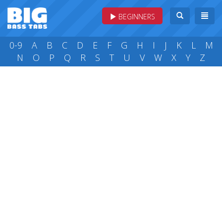
BEGINNERS
0-9
A
B
C
D
E
F
G
H
I
J
K
L
M
N
O
P
Q
R
S
T
U
V
W
X
Y
Z