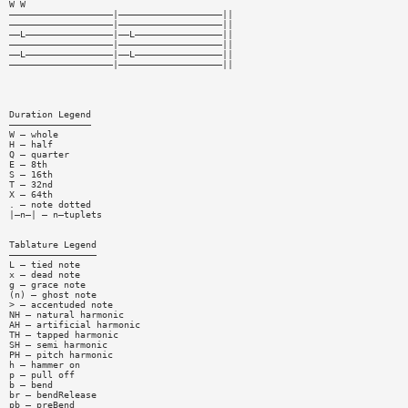
W W
———————————————————|———————————————————||
———————————————————|———————————————————||
——L————————————————|——L————————————————||
———————————————————|———————————————————||
——L————————————————|——L————————————————||
———————————————————|———————————————————||
Duration Legend
———————————————
W — whole
H — half
Q — quarter
E — 8th
S — 16th
T — 32nd
X — 64th
. — note dotted
|—n—| — n—tuplets
Tablature Legend
————————————————
L — tied note
x — dead note
g — grace note
(n) — ghost note
> — accentuded note
NH — natural harmonic
AH — artificial harmonic
TH — tapped harmonic
SH — semi harmonic
PH — pitch harmonic
h — hammer on
p — pull off
b — bend
br — bendRelease
pb — preBend