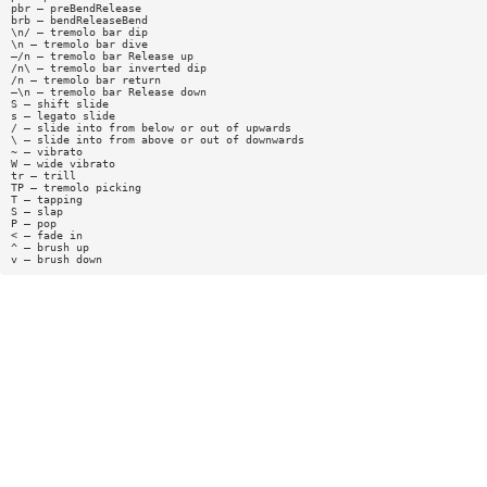
pbr — preBendRelease
brb — bendReleaseBend
\n/ — tremolo bar dip
\n — tremolo bar dive
—/n — tremolo bar Release up
/n\ — tremolo bar inverted dip
/n — tremolo bar return
—\n — tremolo bar Release down
S — shift slide
s — legato slide
/ — slide into from below or out of upwards
\ — slide into from above or out of downwards
~ — vibrato
W — wide vibrato
tr — trill
TP — tremolo picking
T — tapping
S — slap
P — pop
< — fade in
^ — brush up
v — brush down