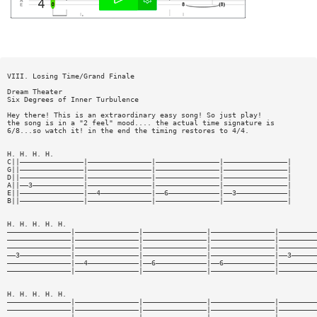
VIII. Losing Time/Grand Finale
Dream Theater
Six Degrees of Inner Turbulence
Hey there! This is an extraordinary easy song! So just play!
the song is in a "2 feel" mood.... the actual time signature is
6/8...so watch it! in the end the timing restores to 4/4.
H. H. H. H.
C||———————————————|———————————————|———————————————|———————————————|
G||———————————————|———————————————|———————————————|———————————————|
D||———————————————|———————————————|———————————————|———————————————|
A||——3————————————|———————————————|———————————————|———————————————|
E||———————————————|——4————————————|——6————————————|——3————————————|
B||———————————————|———————————————|———————————————|———————————————|
H. H. H. H. H.
———————————————|———————————————|———————————————|———————————————|—————————
———————————————|———————————————|———————————————|———————————————|—————————
———————————————|———————————————|———————————————|———————————————|—————————
——3————————————|———————————————|———————————————|———————————————|——3——————
———————————————|——4————————————|——6————————————|——6————————————|—————————
———————————————|———————————————|———————————————|———————————————|—————————
H. H. H. H. H.
———————————————|———————————————|———————————————|———————————————|—————————
———————————————|———————————————|———————————————|———————————————|—————————