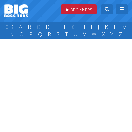
BEGINNERS
0-9
A
B
C
D
E
F
G
H
I
J
K
L
M
N
O
P
Q
R
S
T
U
V
W
X
Y
Z