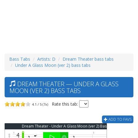
Bass Tabs
Artists: D
Dream Theater bass tabs
Under A Glass Moon (ver 2) bass tabs
DREAM THEATER — UNDER A GLASS
MOON (VER 2) BASS TABS
Rate this tab:
4.1 / 5 (7x)
ADD TO FAVS
Dream Theater - Under A Glass Moon (ver 2) Bass Tab