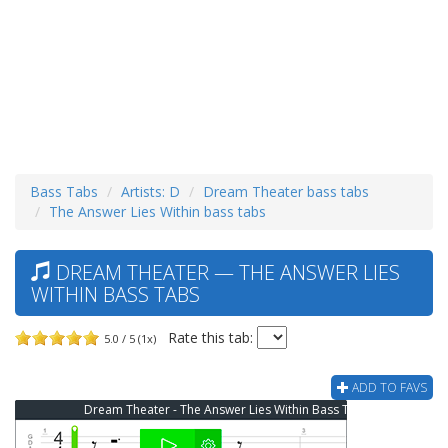
Bass Tabs
Artists: D
Dream Theater bass tabs
The Answer Lies Within bass tabs
DREAM THEATER — THE ANSWER LIES
WITHIN BASS TABS
Rate this tab:
5.0 / 5 (1x)
ADD TO FAVS
Dream Theater - The Answer Lies Within Bass Tab