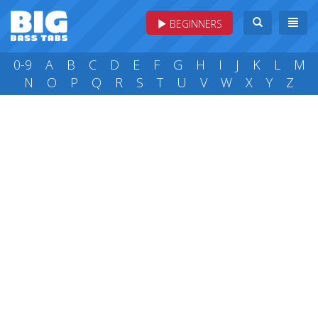
BEGINNERS
0-9
A
B
C
D
E
F
G
H
I
J
K
L
M
N
O
P
Q
R
S
T
U
V
W
X
Y
Z