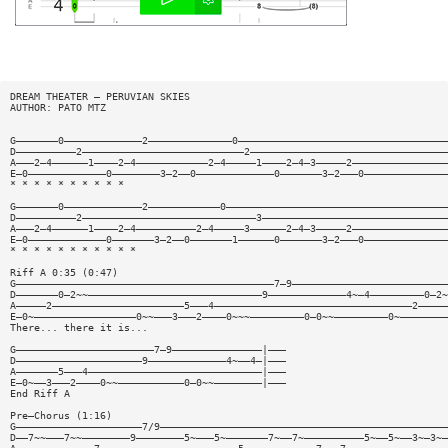
DREAM THEATER — PERUVIAN SKIES
AUTHOR: PATO MTZ
G———————0—————————————2——————————————0———————————————————————————————————
D——————————2———————————————————————————2—————————————————————————————————
A———2—4——————1————2—4————————————2—4—————1————2—4—3—————2————————————————
E—0—————————————0————————3—2——0—————————————0———————3—2———0——————————————
* * * * * * * * * *
G———————0—————————————2————————————0—————————————————————————————————————
D——————————2—————————————————————————————3———————————————————————————————
A———2—4——————1————2—4——————————2—4—————3——————2—4—3—————2————————————————
E—0—————————————0———————3—2——0———————1——————0———————3—2———0——————————————
* * * * * * * * * * *
Riff A 0:35 (0:47)
G———————————————————————————————————————————7—9——————————————————————————
D———————0—2~~—————————————————————————————9—————————————4~—4—————————0—2~
A—————2——————————————————————5———4—————————————————————————————————2—————
E—0~—————————————————0~~———3———2————0~~~—————————0—0~~—————————0~————————
There... there it is...
G———————————————————————7—9———————————————|———
D—————————————————————9—————————————4~——4—|———
A———————5———4—————————————————————————————|———
E—0~——3———2————0~~———————————0—0~~————————|———
End Riff A
Pre—Chorus (1:16)
G—————————————————————7/9————————————————————————————————————————————————
D——7~~———7~~————————9————————5~———5~———————7~——7~——————————5~——5~——3~—3~—