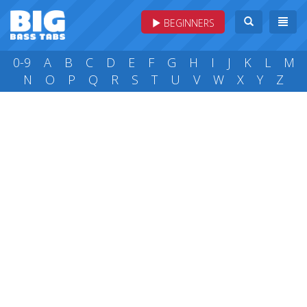
BEGINNERS
0-9
A
B
C
D
E
F
G
H
I
J
K
L
M
N
O
P
Q
R
S
T
U
V
W
X
Y
Z