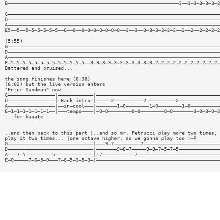
B——————————————————————————————————————————————————————————3——3—3—3—3—3—3
G————————————————————————————————————————————————————————————————————————
D————————————————————————————————————————————————————————————————————————
A————————————————————————————————————————————————————————————————————————
E5——5——5—5—5—5—5—5——0——0——0—0—0—0—0—0—0——3——3——3—3—3—3—3—3——2——2——2—2—2—2
(5:55)
G————————————————————————————————————————————————————————————————————————
D————————————————————————————————————————————————————————————————————————
A————————————————————————————————————————————————————————————————————————
E—5—5—5—5—5—5—5—5—5—5—5—5—5——3—3—3—3—3—3—3—3—3—3—3—2—2—2—2—2—2—2—2—2—2—2—
Battered and bruised...
the song finishes here (6:38)
(6:02) but the live version enters
"Enter Sandman" now...
G————————————————|————————————|——————————————————————————————————————————
D————————————————|—Back intro—|—————2——————————2——————————2——————————————
A————————————————|——in—cool———|———————1—0————————1—0————————1—0——————————
E—1—1—1—1—1—1—1——|———tempo————|—0—0————————0—0————————0—0———————3—0—3—0—3
...for haaate
..and then back to this part |..and so mr. Petrucci play more two times, 
play it two times... |one octave higher, so we gonna play too :—P
G—————————————————————————————|———9—7—————————7——————————————————————————
D—————————————————————————————|———————9—8—7—————9—8—7—5—7—5——————————————
A———7—5—————————5—————————————|—7———————————7————————————————————————————
E—0—————7—6—5—0———7—6—5—3—5—3—|——————————————————————————————————————————