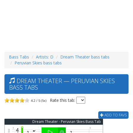
Bass Tabs
Artists: D
Dream Theater bass tabs
Peruvian Skies bass tabs
DREAM THEATER — PERUVIAN SKIES
BASS TABS
Rate this tab:
4.2 / 5 (5x)
ADD TO FAVS
Dream Theater - Peruvian Skies Bass Tab