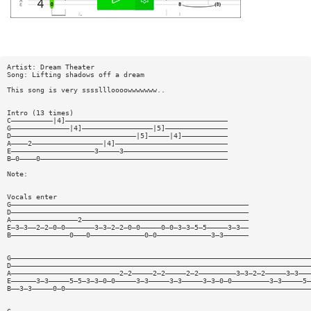
Artist: Dream Theater
Song: Lifting shadows off a dream
This song is very ssssllloooowwwwwww..
Intro (13 times)
C——————————|4]———————————————————————————————————————
G——————————————|4]—————————————————|5]———————————————
D——————————————————————————————|5]—————|4]———————————
A————2—————————————————|4]———————————————————————————
E————————————————————3—————3—————————————————————————
B—0————0—————————————————————————————————————————————
Note:
Vocals enter
G—————————————————————————————————————————————————————————
D—————————————————————————————————————————————————————————
A————————————————2————————————————————————————————————————
E—3—3——2—2—0—0———————3—3—2—2—0—0—————0—0—3—3—5—5—————3—3——
B——————————————0———0—————————————0—0—————————————3—3——————
G————————————————————————————————————————————————————————————————————————
D————————————————————————————————————————————————————————————————————————
A——————————————————————————2—2—————2—2—————2—2—————————3—3—2—2—————3—3———
E——————3—3—————5—5—3—3—0—0—————3—3—————3—3—————3—3—0—0—————————3—3—————5—
B——3—3—————0—0———————————————————————————————————————————————————————————