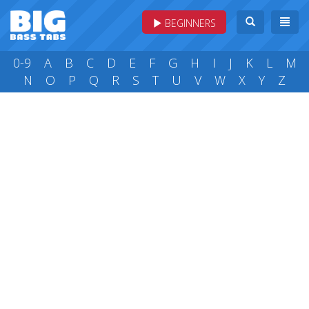
BEGINNERS
0-9
A
B
C
D
E
F
G
H
I
J
K
L
M
N
O
P
Q
R
S
T
U
V
W
X
Y
Z