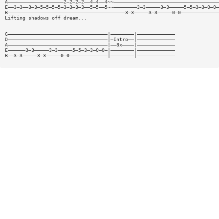
A———————————————————2—2—2—2——4—4——4~~————————————————————————————————————
E——3—3——3—3—5—5—5—5—3—3—3—3——5—5——5~~————————3—3—————3—3—————5—5—3—3—0—0—
B————————————————————————————————————————3—3—————3—3—————0—0—————————————
Lifting shadows off dream...
G——————————————————————————————————|————————|—————————————
D——————————————————————————————————|—Intro——|—————————————
A——————————————————————————————————|——8x————|—————————————
E——————3—3—————3—3—————5—5—3—3—0—0—|————————|—————————————
B——3—3—————3—3—————0—0—————————————|————————|—————————————