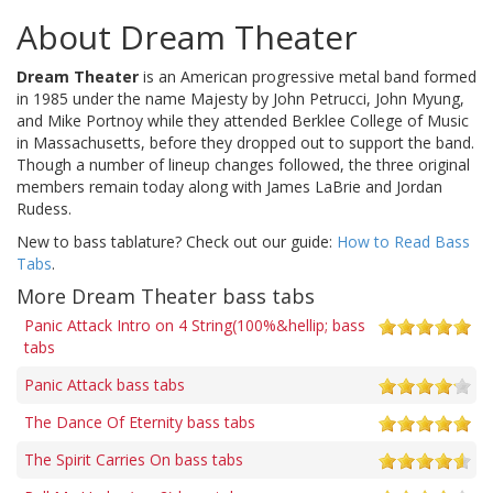
About Dream Theater
Dream Theater
is an American progressive metal band formed
in 1985 under the name Majesty by John Petrucci, John Myung,
and Mike Portnoy while they attended Berklee College of Music
in Massachusetts, before they dropped out to support the band.
Though a number of lineup changes followed, the three original
members remain today along with James LaBrie and Jordan
Rudess.
New to bass tablature? Check out our guide:
How to Read Bass
Tabs
.
More Dream Theater bass tabs
Panic Attack Intro on 4 String(100%&hellip; bass
tabs
Panic Attack bass tabs
The Dance Of Eternity bass tabs
The Spirit Carries On bass tabs