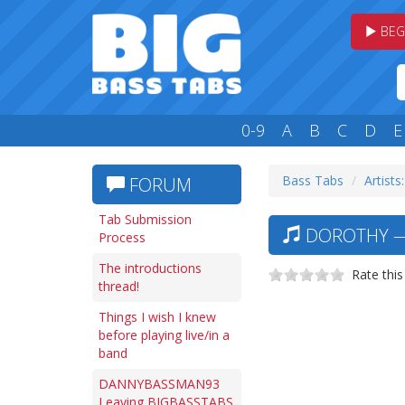
BEG
0-9
A
B
C
D
E
Bass Tabs
Artists
FORUM
Tab Submission
DOROTHY — 
Process
The introductions
Rate this
thread!
Things I wish I knew
before playing live/in a
band
DANNYBASSMAN93
Leaving BIGBASSTABS