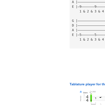
A |——————————————
E |—9———————9————
    1 & 2 & 3 & 4
G |——————————————
D |——————————————
A |——————————————
E |—5———————5————
    1 & 2 & 3 & 4
Tablature player for t