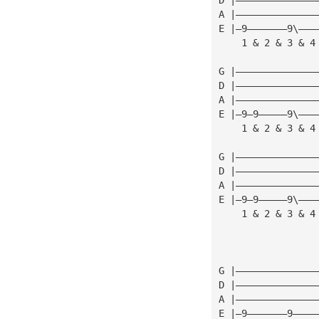
A |——————————————
E |—9———————9\———
    1 & 2 & 3 & 4
G |——————————————
D |——————————————
A |——————————————
E |—9—9—————9\———
    1 & 2 & 3 & 4
G |——————————————
D |——————————————
A |——————————————
E |—9—9—————9\———
    1 & 2 & 3 & 4
G |——————————————
D |——————————————
A |——————————————
E |—9———————9————