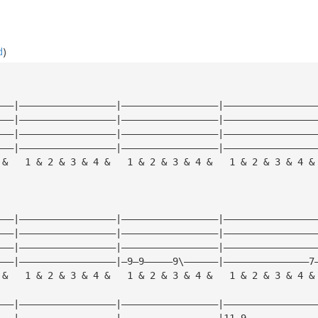
d
)
———|—————————————————|—————————————————|————————————————
———|—————————————————|—————————————————|————————————————
———|—————————————————|—————————————————|————————————————
———|—————————————————|—————————————————|————————————————
 &   1 & 2 & 3 & 4 &   1 & 2 & 3 & 4 &   1 & 2 & 3 & 4 &
———|—————————————————|—————————————————|————————————————
———|—————————————————|—————————————————|————————————————
———|—————————————————|—————————————————|————————————————
———|—————————————————|—9—9—————9\——————|———————————————7
 &   1 & 2 & 3 & 4 &   1 & 2 & 3 & 4 &   1 & 2 & 3 & 4 &
———|—————————————————|—————————————————|————————————————
———|—————————————————|—————————————————|11—9————————————