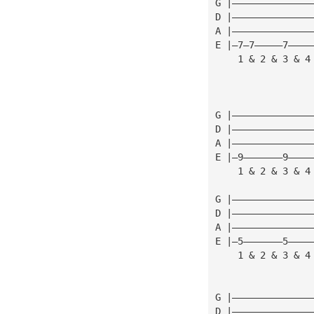
G |——————————————
D |——————————————
A |——————————————
E |—7—7—————7————
    1 & 2 & 3 & 4
G |——————————————
D |——————————————
A |——————————————
E |—9———————9————
    1 & 2 & 3 & 4
G |——————————————
D |——————————————
A |——————————————
E |—5———————5————
    1 & 2 & 3 & 4
G |——————————————
D |——————————————