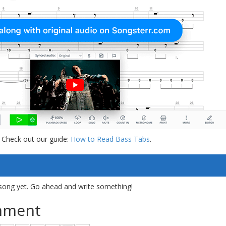
 Check out our guide:
How to Read Bass Tabs
.
song yet. Go ahead and write something!
mment