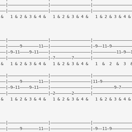
———|—————————————————|—————————————————|————————————————
———|—————————————————|—————————————————|————————————————
 &   1 & 2 & 3 & 4 &   1 & 2 & 3 & 4 &   1 & 2 & 3 & 4 &
———|—————————————————|—————————————————|————————————————
———|—————9———————11——|—————————————————|—9——11—9————————
———|—9—11————9—11————|—————————————————|——————————11—9——
———|—————————————————|—7———————7———————|————————————————
 &   1 & 2 & 3 & 4 &   1 & 2 & 3 & 4 &   1  &  2  &  3  
———|—————————————————|—————————————————|————————————————
———|—————9———————11——|—————————————————|11—9————————————
———|—9—11————9—11————|—————————————————|—————————9—7————
———|—————————————————|—2———————2———————|————————————————
 &   1 & 2 & 3 & 4 &   1 & 2 & 3 & 4 &   1 & 2 & 3 & 4 &
———|—————————————————|—————————————————|————————————————
———|—————9———————11——|—————————————————|—9——11—9————————