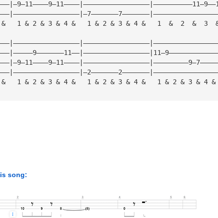
———|—9—11————9—11————|—————————————————|——————————11—9——
———|—————————————————|—7———————7———————|————————————————
 &   1 & 2 & 3 & 4 &   1 & 2 & 3 & 4 &   1  &  2  &  3  
———|—————————————————|—————————————————|————————————————
———|—————9———————11——|—————————————————|11—9————————————
———|—9—11————9—11————|—————————————————|—————————9—7————
———|—————————————————|—2———————2———————|————————————————
 &   1 & 2 & 3 & 4 &   1 & 2 & 3 & 4 &   1 & 2 & 3 & 4 &
his song: