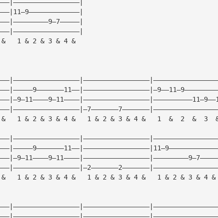
———|—————————————————|
———|11—9—————————————|
———|—————————9—7—————|
———|—————————————————|
 &   1 & 2 & 3 & 4 &  
———|—————————————————|—————————————————|————————————————
———|—————9———————11——|—————————————————|—9——11—9————————
———|—9—11————9—11————|—————————————————|——————————11—9——
———|—————————————————|—7———————7———————|————————————————
 &   1 & 2 & 3 & 4 &   1 & 2 & 3 & 4 &   1  &  2  &  3  
———|—————————————————|—————————————————|————————————————
———|—————9———————11——|—————————————————|11—9————————————
———|—9—11————9—11————|—————————————————|—————————9—7————
———|—————————————————|—2———————2———————|————————————————
 &   1 & 2 & 3 & 4 &   1 & 2 & 3 & 4 &   1 & 2 & 3 & 4 &
———|—————————————————|—————————————————|————————————————
———|—————————————————|—————————————————|————————————————