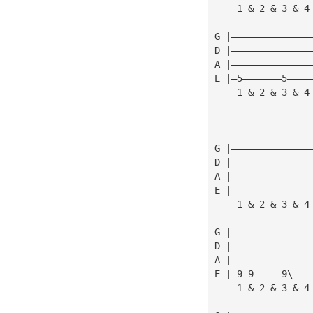
    1 & 2 & 3 & 4
G |——————————————
D |——————————————
A |——————————————
E |—5———————5————
    1 & 2 & 3 & 4
G |——————————————
D |——————————————
A |——————————————
E |——————————————
    1 & 2 & 3 & 4
G |——————————————
D |——————————————
A |——————————————
E |—9—9—————9\———
    1 & 2 & 3 & 4