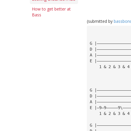
How to get better at
Bass
(submitted by
bassbon
G |——————————————
D |——————————————
A |——————————————
E |——————————————
    1 & 2 & 3 & 4
G |——————————————
D |——————————————
A |——————————————
E |—9—9—————9\———
    1 & 2 & 3 & 4
G |——————————————
D |——————————————