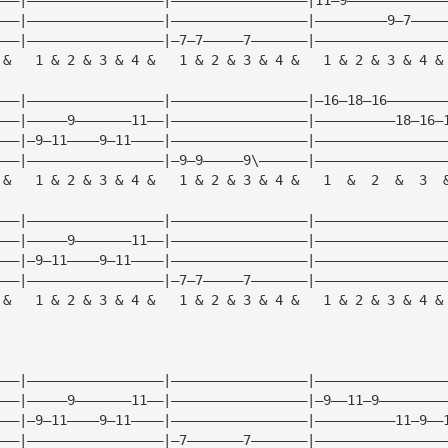
———|—————————————————|—————————————————|—————————9—7————
———|—————————————————|—7—7—————7———————|————————————————
 &   1 & 2 & 3 & 4 &   1 & 2 & 3 & 4 &   1 & 2 & 3 & 4 &
———|—————————————————|—————————————————|—16—18—16———————
———|—————9———————11——|—————————————————|——————————18—16—
———|—9—11————9—11————|—————————————————|————————————————
———|—————————————————|—9—9—————9\——————|————————————————
 &   1 & 2 & 3 & 4 &   1 & 2 & 3 & 4 &   1  &  2  &  3  
———|—————————————————|—————————————————|————————————————
———|—————9———————11——|—————————————————|————————————————
———|—9—11————9—11————|—————————————————|————————————————
———|—————————————————|—7—7—————7———————|————————————————
 &   1 & 2 & 3 & 4 &   1 & 2 & 3 & 4 &   1 & 2 & 3 & 4 &
———|—————————————————|—————————————————|————————————————
———|—————9———————11——|—————————————————|—9——11—9————————
———|—9—11————9—11————|—————————————————|——————————11—9——
———|—————————————————|—7———————7———————|————————————————