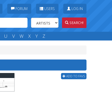
FORUM
USERS
LOG IN
SEARCH!
U
V
W
X
Y
Z
ADD TO FAVS