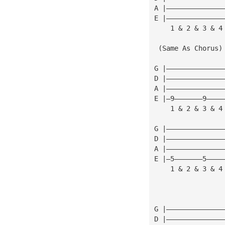
A |——————————————
E |——————————————
    1 & 2 & 3 & 4
 (Same As Chorus)
G |——————————————
D |——————————————
A |——————————————
E |—9———————9————
    1 & 2 & 3 & 4
G |——————————————
D |——————————————
A |——————————————
E |—5———————5————
    1 & 2 & 3 & 4
G |——————————————
D |——————————————