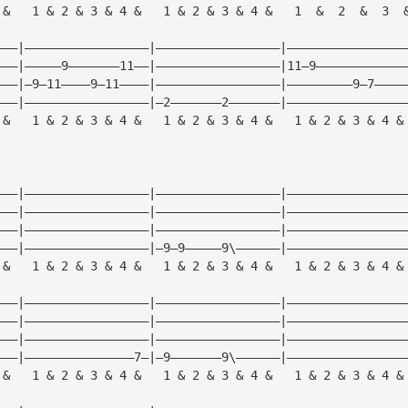
 &   1 & 2 & 3 & 4 &   1 & 2 & 3 & 4 &   1  &  2  &  3  
———|—————————————————|—————————————————|————————————————
———|—————9———————11——|—————————————————|11—9————————————
———|—9—11————9—11————|—————————————————|—————————9—7————
———|—————————————————|—2———————2———————|————————————————
 &   1 & 2 & 3 & 4 &   1 & 2 & 3 & 4 &   1 & 2 & 3 & 4 &
———|—————————————————|—————————————————|————————————————
———|—————————————————|—————————————————|————————————————
———|—————————————————|—————————————————|————————————————
———|—————————————————|—9—9—————9\——————|————————————————
 &   1 & 2 & 3 & 4 &   1 & 2 & 3 & 4 &   1 & 2 & 3 & 4 &
———|—————————————————|—————————————————|————————————————
———|—————————————————|—————————————————|————————————————
———|—————————————————|—————————————————|————————————————
———|———————————————7—|—9———————9\——————|————————————————
 &   1 & 2 & 3 & 4 &   1 & 2 & 3 & 4 &   1 & 2 & 3 & 4 &