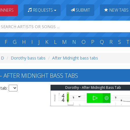
INNERS
REQUESTS
SUBMIT
NEW TABS
F
G
H
I
J
K
L
M
N
O
P
Q
R
S
T
: D
Dorothy bass tabs
After Midnight bass tabs
AFTER MIDNIGHT BASS TABS
Dorothy - After Midnight Bass Tab
 tab: