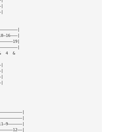
—|
—|
————————|
18—16———|
——————19|
————————|
&  4  &
—|
—|
—|
—|
——————————|
——————————|
11—9——————|
——————12——|