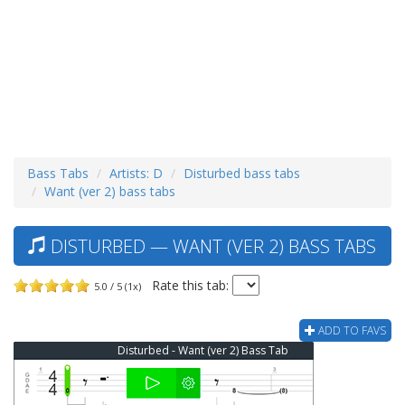
Bass Tabs
Artists: D
Disturbed bass tabs
Want (ver 2) bass tabs
DISTURBED — WANT (VER 2) BASS TABS
Rate this tab:
5.0 / 5 (1x)
ADD TO FAVS
Disturbed - Want (ver 2) Bass Tab