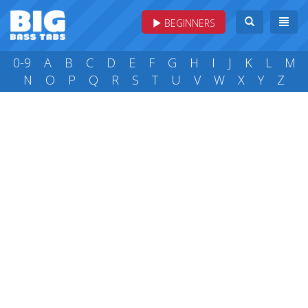
BEGINNERS
0-9
A
B
C
D
E
F
G
H
I
J
K
L
M
N
O
P
Q
R
S
T
U
V
W
X
Y
Z